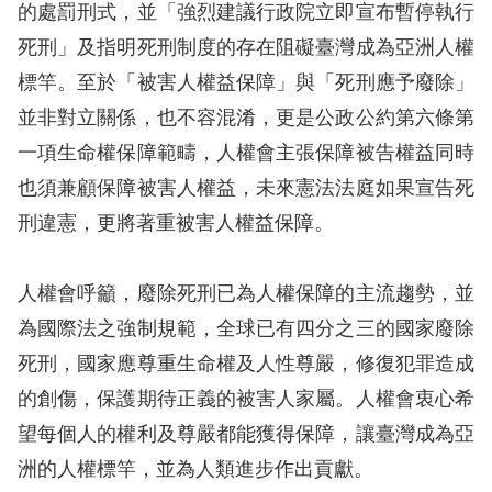
策
的處罰刑式，並「強烈建議行政院立即宣布暫停執行
死刑」及指明死刑制度的存在阻礙臺灣成為亞洲人權
政
標竿。至於「被害人權益保障」與「死刑應予廢除」
府
並非對立關係，也不容混淆，更是公政公約第六條第
網
一項生命權保障範疇，人權會主張保障被告權益同時
站
也須兼顧保障被害人權益，未來憲法法庭如果宣告死
資
刑違憲，更將著重被害人權益保障。
料
開
人權會呼籲，廢除死刑已為人權保障的主流趨勢，並
放
為國際法之強制規範，全球已有四分之三的國家廢除
宣
死刑，國家應尊重生命權及人性尊嚴，修復犯罪造成
告
的創傷，保護期待正義的被害人家屬。人權會衷心希
無
望每個人的權利及尊嚴都能獲得保障，讓臺灣成為亞
障
洲的人權標竿，並為人類進步作出貢獻。