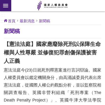
搜
前往主要內容區塊
尋
:::
[另
:::
首頁
最新消息
新聞稿
開
核
新聞稿
心
新
人
權
視
公
【憲法法庭】國家應廢除死刑以保障生命
約
窗]
權與人性尊嚴 並修復犯罪創傷保護被害
關
人正義
於
本
憲法法庭今(23)日就死刑釋憲案進行言詞辯論。國家
會
人權委員會以鑑定機關身分，由高涌誠委員代表出席
憲法法庭，從國際人權公約觀點分析，並以監察院相
最
關調查報告、英國非營利組織「死刑專案（The
新
消
Death Penalty Project）」、英國牛津大學法學院