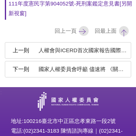
111年度憲民字第904052號-死刑案鑑定意見書
[另開
新視窗]
回上一頁
回最上面
人權會與ICERD首次國家報告國際審查委員交流座談 陳菊：人權會將與各界合作 接軌國際人權標準
國家人權委員會呼籲 儘速將 《關於買賣兒童、兒童賣淫和兒童色情問題之兒童權利公約任擇議定書》國內法化 杜絕兒少性剝削 接軌國際人權
:
地址:100216臺北市中正區忠孝東路一段2號
電話:(02)2341-3183 陳情諮詢專線｜(02)2341-