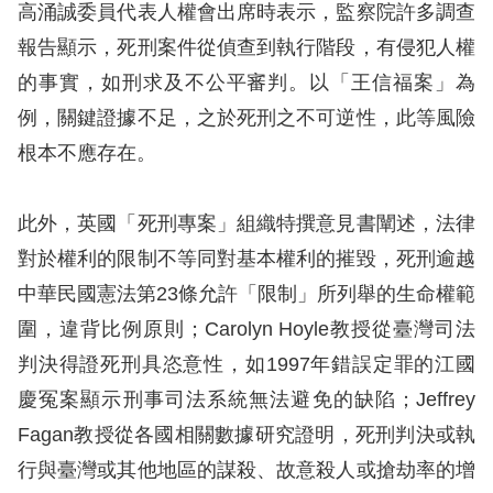
訴
高涌誠委員代表人權會出席時表示，監察院許多調查
報告顯示，死刑案件從偵查到執行階段，有侵犯人權
人
的事實，如刑求及不公平審判。以「王信福案」為
權
例，關鍵證據不足，之於死刑之不可逆性，此等風險
資
根本不應存在。
料
庫
此外，英國「死刑專案」組織特撰意見書闡述，法律
無
對於權利的限制不等同對基本權利的摧毀，死刑逾越
障
中華民國憲法第23條允許「限制」所列舉的生命權範
礙
圍，違背比例原則；Carolyn Hoyle教授從臺灣司法
快
判決得證死刑具恣意性，如1997年錯誤定罪的江國
捷
慶冤案顯示刑事司法系統無法避免的缺陷；Jeffrey
鍵
Fagan教授從各國相關數據研究證明，死刑判決或執
請
行與臺灣或其他地區的謀殺、故意殺人或搶劫率的增
選