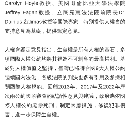
息
Carolyn Hoyle教授、美國哥倫比亞大學法學院
Jeffrey Fagan教授、立陶宛憲法法院前院長Dr.
人
Dainius Žalimas教授等國際專家，特別提供人權會的
權
支持意見為基礎，提供鑑定意見。
業
務
人權會鑑定意見指出，生命權是所有人權的基石，多
核
項國際人權公約均將其視為不可剝奪的最高權利。基
心
於對人權價值之堅持，臺灣已將聯合國9大人權公約
人
陸續國內法化，各級法院的判決也多有引用及參採相
權
公
關國際人權規範。回顧2013年、2017年及2022年歷
約
次兩公約國際審查的結論性意見與建議，政府應依國
際人權公約廢除死刑，制定因應措施，修復犯罪傷
陳
害，進一步保障生命權。
情
申