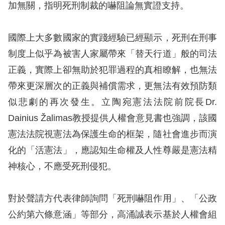
加無關，指明死刑制裁的嚇阻論無實證支持。
擇
國際上大多數國家的實踐經驗已經顯示，死刑在刑事
語
制度上似乎為被害人家屬帶來「替天行道」般的司法
言
正義，實際上卻無助於犯罪過程的真相瞭解，也無法
兒少版
帶來更深層次的正義與補償需求，更無法有效預防類
似悲劇的再次發生。立陶宛憲法法院前院長Dr.
回
Dainius Žalimas教授提供人權會意見書也強調，該國
首
憲法法院視憲法為保護生命的框架，隨社會進步而演
頁
化的「活憲法」，應認知生命權及人性尊嚴是憲法精
神核心，不應受死刑侵犯。
網
站
對於聲請方代表律師詢問「死刑嚇阻作用」、「公政
導
公約第六條意涵」等部分，高涌誠表示基於人權會組
覽