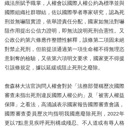
織法所賦予職掌，人權會以國際人權公約為標準並與
國際組織社群聯結，佐以國際學者專家研究，認為死
網
刑並無嚇阻實證，依舉證責任分配，國家如無法對嚇
站
阻作用提出公信力證明，即無法說明死刑合憲性。又
安
公政公約第六條應作整體性解釋，該條第二項固未絕
全
對禁止死刑，但前提須通過第一項生命權不得無理恣
政
意剝奪的檢驗，又依第六項明文要求，國家更不得援
策
引該條規定，據以延緩或阻止死刑之廢除。
隱
私
詹森林大法官詢問人權會對於「法務部聲稱歷次國際
權
審查未指出死刑違反國際人權公約」及「被害人權益
保
保障」之看法，高涌誠表示國家報告國際審查會議，
護
國際審查委員歷次均指明我國應廢除死刑，2022年
政
更以7點意見疾呼死刑構成殘忍、不人道或有辱人格