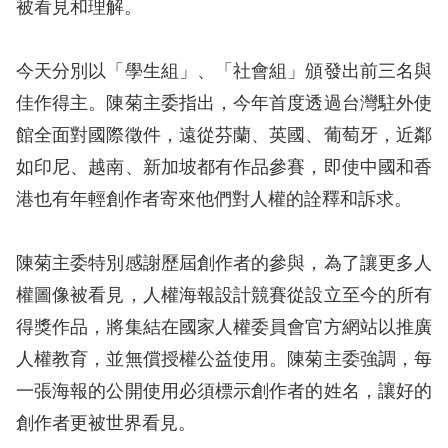
息
被看見和理解。
人
今天分別以「學生組」、「社會組」頒發出前三名與
權
佳作得主。陳菊主委指出，今年首度透過台灣駐外使
業
館全面對國際徵件，遠從芬蘭、英國、葡萄牙，近鄰
務
如印尼、越南、新加坡都有作品參賽，即使中國和香
核
港也有年輕創作者寄來他們對人權的詮釋和訴求。
心
人
陳菊主委特別感謝歷屆創作者的參與，為了讓更多人
權
權圖像被看見，人權海報設計競賽從設立至今的所有
公
約
得獎作品，將集結在國家人權委員會官方網站以推廣
人權教育，並無償授權公益使用。陳菊主委強調，每
陳
一張海報的公開使用必須標示創作者的姓名，讓好的
情
創作者更被世界看見。
申