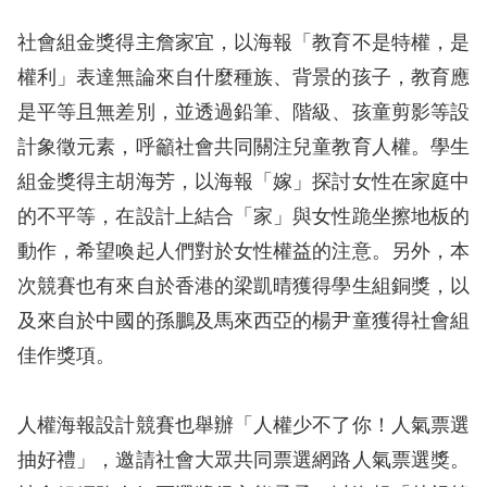
訴
社會組金獎得主詹家宜，以海報「教育不是特權，是
人
權利」表達無論來自什麼種族、背景的孩子，教育應
權
是平等且無差別，並透過鉛筆、階級、孩童剪影等設
資
計象徵元素，呼籲社會共同關注兒童教育人權。學生
料
庫
組金獎得主胡海芳，以海報「嫁」探討女性在家庭中
的不平等，在設計上結合「家」與女性跪坐擦地板的
無
動作，希望喚起人們對於女性權益的注意。另外，本
障
次競賽也有來自於香港的梁凱晴獲得學生組銅獎，以
礙
及來自於中國的孫鵬及馬來西亞的楊尹童獲得社會組
快
佳作獎項。
捷
鍵
人權海報設計競賽也舉辦「人權少不了你！人氣票選
請
抽好禮」，邀請社會大眾共同票選網路人氣票選獎。
選