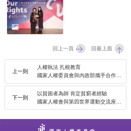
策
政
府
網
站
回上一頁
回最上面
資
料
人權執法 扎根教育
開
國家人權委員會與內政部攜手合作促進執法人員人權教育
放
宣
以貧困者為師 肯定貧窮者經驗
告
國家人權會與第四世界運動交流座談會
無
障
: