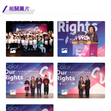
相關圖片
網
站
安
全
政
策
隱
私
權
保
護
政