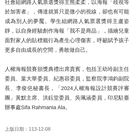
社會組網路人氣票選獎得主熊柔柔，以海報「歧視等
於加害者」，傳達就算只是微小的視線，卻也有可能
擇
成為別人的夢魘。學生組網路人氣票選獎得主盧姿
語
靜，以自身經驗創作海報「我不是商品」，描繪兒童
言
面對家人的貼標籤行為產生心理傷害，呼籲賦予孩子
更多自由成長的空間，勇敢做自己。
兒少版
回
人權海報競賽頒獎典禮出席貴賓，包括王幼玲副主任
首
委員、葉大華委員、紀惠容委員，監察院李鴻鈞副院
頁
長、李俊俋秘書長，「2024人權海報設計競賽評審
團」黃默主席、洪鈺堂委員、吳珮涵委員，印尼駐臺
網
辦事處Sifa Rahmania Ala。
站
導
上版日期：113-12-08
覽