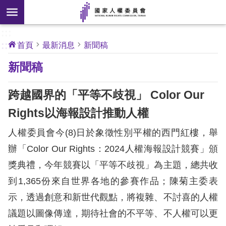
搜
前往主要內容區塊
尋
:::
[另
:::
首頁
最新消息
新聞稿
開
核
新聞稿
心
新
人
權
視
公
跨越國界的「平等不歧視」 Color Our
約
窗]
Rights以海報設計推動人權
關
人權委員會今(8)日於象徵性別平權的西門紅樓，舉
於
本
辦「Color Our Rights：2024人權海報設計競賽」頒
會
獎典禮，今年競賽以「平等不歧視」為主題，總共收
到1,365份來自世界各地的參賽作品；陳菊主委表
最
示，透過創意和新世代觀點，將複雜、不討喜的人權
新
議題以圖像傳達，期待社會的不平等、不人權可以更
消