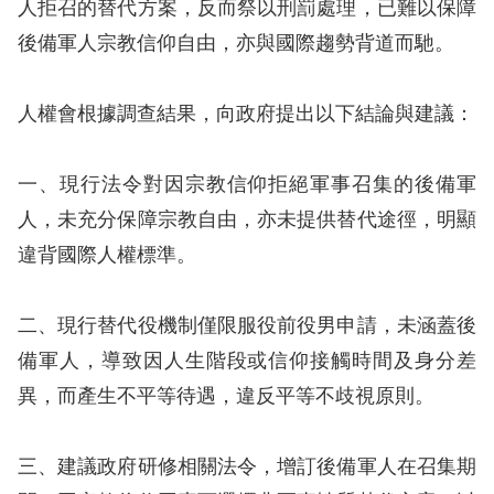
人拒召的替代方案，反而祭以刑罰處理，已難以保障
後備軍人宗教信仰自由，亦與國際趨勢背道而馳。
擇
語
人權會根據調查結果，向政府提出以下結論與建議：
言
一、現行法令對因宗教信仰拒絕軍事召集的後備軍
兒少版
人，未充分保障宗教自由，亦未提供替代途徑，明顯
回
違背國際人權標準。
首
頁
二、現行替代役機制僅限服役前役男申請，未涵蓋後
備軍人，導致因人生階段或信仰接觸時間及身分差
網
異，而產生不平等待遇，違反平等不歧視原則。
站
導
三、建議政府研修相關法令，增訂後備軍人在召集期
覽