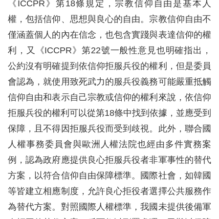
《ICCPR》第18條規定，宗教信仰自由是基本人
訴
權，包括信仰、思想與良心的自由。宗教信仰自由不
人
僅涵蓋個人的內在信念，也包含實踐與表達信仰的權
權
利，又《ICCPR》第22號一般性意見也明確指出，
資
公約沒有明確提到依信仰拒服兵役的權利，但是委員
料
庫
會認為，就使用致死武力的服兵役義務可能嚴重抵觸
信仰自由和表示自己宗教或信仰的權利來說，依信仰
無
拒服兵役的權利可以從第18條中找到依據，並應受到
障
保障，且不得因拒服兵役而受到歧視。此外，聯合國
礙
人權事務委員會與歐洲人權法院也經由多件實務案
快
例，認為政府應提供良心拒服兵役者非軍事性的替代
捷
方案，以符合信仰自由保障標準。國際社會，如韓國
鍵
等皆建立相應制度，允許良心拒役者選擇公共服務作
請
為替代方案。對照國際人權標準，我國未提供後備軍
選