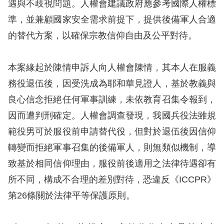
息
遇與不歧視問題。人權會建議政府應參考國際人權標
準，並兼顧國家安全需求前提下，提供後備軍人合適
人
的替代方案，以確保宗教信仰自由及公平對待。
權
業
本案緣起於陳情申訴人向人權會陳情，其本人在服義
務
務役退伍後，因受洗成為耶和華見證人，基於教義與
核
良心信念拒絕任何軍事訓練，未依教育召集令報到，
心
因而遭判刑確定。人權會調查發現，我國兵役法雖規
人
範役男可於服役前申請替代役，但對於退伍後因信仰
權
轉變而拒絕軍事召集的後備軍人，則無類似機制，導
公
約
致基於相同信仰理由，服役前後適用之法律待遇卻有
所不同，構成不合理的差別對待，恐違反《ICCPR》
陳
第26條關於法律平等保護原則。
情
申