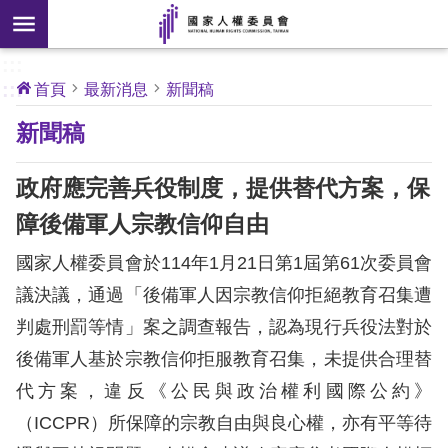
搜
前往主要內容區塊
尋
:::
[另
:::
首頁
最新消息
新聞稿
開
核
新聞稿
心
新
人
權
視
公
政府應完善兵役制度，提供替代方案，保
約
窗]
障後備軍人宗教信仰自由
關
國家人權委員會於114年1月21日第1屆第61次委員會
於
本
議決議，通過「後備軍人因宗教信仰拒絕教育召集遭
會
判處刑罰等情」案之調查報告，認為現行兵役法對於
後備軍人基於宗教信仰拒服教育召集，未提供合理替
最
代方案，違反《公民與政治權利國際公約》
新
（ICCPR）所保障的宗教自由與良心權，亦有平等待
消