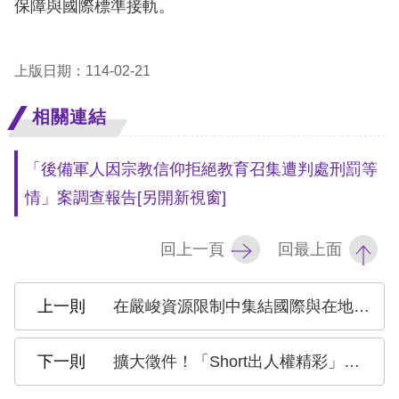
策
保障與國際標準接軌。
政
上版日期：114-02-21
府
網
相關連結
站
資
「後備軍人因宗教信仰拒絕教育召集遭判處刑罰等
料
情」案調查報告
[另開新視窗]
開
放
回上一頁
回最上面
宣
告
在嚴峻資源限制中集結國際與在地夥伴力量 國際人權聯盟（FIDH）與在臺會員團體來訪人權會
無
擴大徵件！「Short出人權精彩」短影音競賽 延長徵件至114年3月14日
障