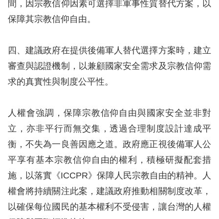
間，因宗教信仰因素可選擇非軍事性質替代方案，以
保障其宗教信仰自由。
網
站
四、建議政府在提供後備軍人替代選擇方案時，建立
安
審查與認證機制，以兼顧國家安全需求及宗教信仰需
全
求的真實性與制度公平性。
政
策
人權會強調，保障宗教信仰自由與國家安全並非對
隱
立，亦非平行而無交集，透過合理制度設計達成平
私
衡，不失為一良善因應之道。政府應正視後備軍人公
權
平享有基本宗教信仰自由的權利，積極研擬配套措
保
施，以落實《ICCPR》保障人民宗教自由的精神。人
護
權會將持續關注此案，建議政府推動相關制度改革，
政
以確保每位國民的基本權利不受侵害，讓台灣的人權