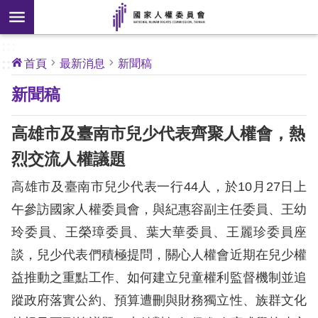
搜
前往主要內容區塊
尋
:::
[另
:::
首頁
最新消息
新聞稿
開
核
新聞稿
心
新
人
權
視
公
高雄市及臺南市兒少代表齊聚人權會，熱
約
窗]
烈交流人權議題
關
高雄市及臺南市兒少代表一行44人，於10月27日上
於
本
午參訪國家人權委員會，與紀惠容副主任委員、王幼
會
玲委員、王榮璋委員、葉大華委員、王麗珍委員座
談，兒少代表們積極提問，關心人權會近期在兒少權
最
益推動之重點工作、如何建立兒童權利監督機制並追
新
蹤政府落實公約、預算遭刪與財務獨立性、族群文化
消