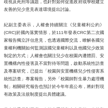
息
歧視及死刑等議題，也針對如何促進政府或學校建立
友善的兒少意見表達環境提出討論。
人
權
紀副主委表示，人權會持續關注《兒童權利公約》
業
(CRC)於國內落實情形，於111年發表CRC第二次國
務
家報告獨立評估意見，也透過國際交流，瞭解各國兒
核
童權利機關如何監測該國兒童權利以及他國兒少政策
心
制定的方式；人權會也關注兒少在校園內遭體罰、安
人
置機構內性侵害及不當對待等問題，啟動系統性訪查
權
及專案研究，已提出「校園與安置機構兒少性侵害系
公
約
統性訪查」專案報告，另外「校園師對生暴力處理機
制」相關研究報告也預計於今年年底公布，將針對現
陳
有政策及法規制度提出具體建議。
情
申