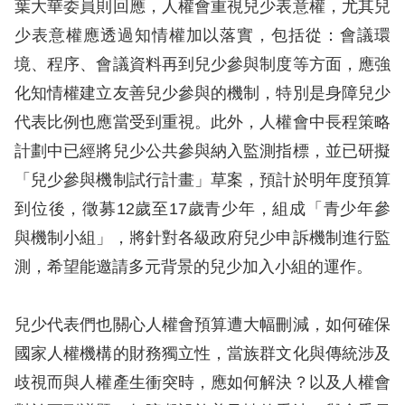
葉大華委員則回應，人權會重視兒少表意權，尤其兒
訴
少表意權應透過知情權加以落實，包括從：會議環
人
境、程序、會議資料再到兒少參與制度等方面，應強
權
化知情權建立友善兒少參與的機制，特別是身障兒少
資
代表比例也應當受到重視。此外，人權會中長程策略
料
庫
計劃中已經將兒少公共參與納入監測指標，並已研擬
「兒少參與機制試行計畫」草案，預計於明年度預算
無
到位後，徵募12歲至17歲青少年，組成「青少年參
障
與機制小組」，將針對各級政府兒少申訴機制進行監
礙
測，希望能邀請多元背景的兒少加入小組的運作。
快
捷
兒少代表們也關心人權會預算遭大幅刪減，如何確保
鍵
國家人權機構的財務獨立性，當族群文化與傳統涉及
請
歧視而與人權產生衝突時，應如何解決？以及人權會
選