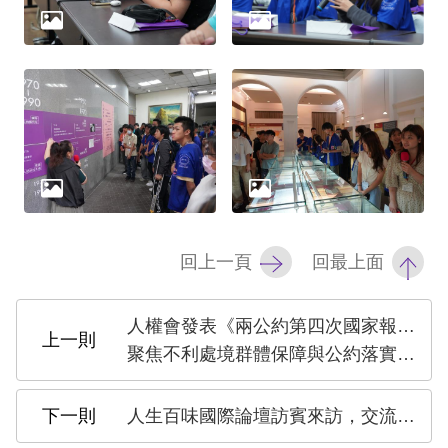
策
政
府
網
站
資
料
開
回上一頁
回最上面
放
宣
人權會發表《兩公約第四次國家報告獨立評估意見》
告
聚焦不利處境群體保障與公約落實情形
無
人生百味國際論壇訪賓來訪，交流跨國脈絡下貧窮議題
障