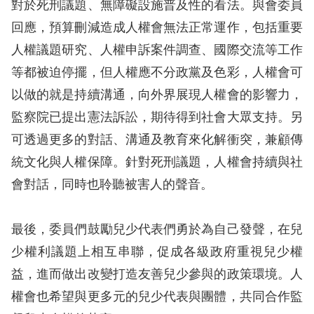
對於死刑議題、無障礙設施普及性的看法。與會委員
回應，預算刪減造成人權會無法正常運作，包括重要
擇
人權議題研究、人權申訴案件調查、國際交流等工作
語
等都被迫停擺，但人權應不分政黨及色彩，人權會可
言
以做的就是持續溝通，向外界展現人權會的影響力，
監察院已提出憲法訴訟，期待得到社會大眾支持。另
兒少版
可透過更多的對話、溝通及教育來化解衝突，兼顧傳
回
統文化與人權保障。針對死刑議題，人權會持續與社
首
會對話，同時也聆聽被害人的聲音。
頁
最後，委員們鼓勵兒少代表們勇於為自己發聲，在兒
網
少權利議題上相互串聯，促成各級政府重視兒少權
站
益，進而做出改變打造友善兒少參與的政策環境。人
導
權會也希望與更多元的兒少代表與團體，共同合作監
覽