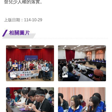
督兒少人權的落實。
網
站
上版日期：114-10-29
安
相關圖片
全
政
策
隱
私
權
保
護
政