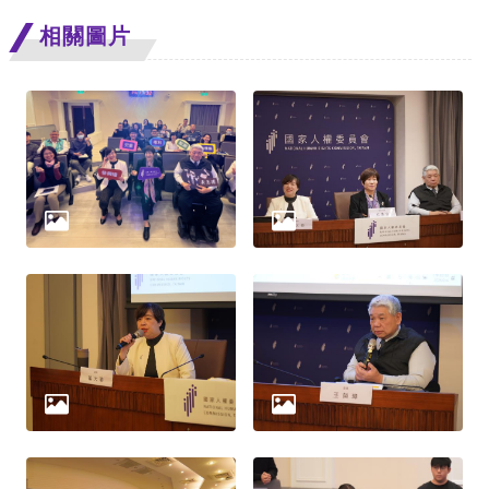
策
相關圖片
政
府
網
站
資
料
開
放
宣
告
無
障