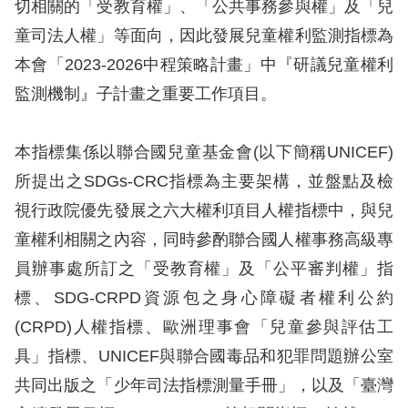
切相關的「受教育權」、「公共事務參與權」及「兒
訴
童司法人權」等面向，因此發展兒童權利監測指標為
人
本會「2023-2026中程策略計畫」中『研議兒童權利
權
監測機制』子計畫之重要工作項目。
資
料
庫
本指標集係以聯合國兒童基金會(以下簡稱UNICEF)
所提出之SDGs-CRC指標為主要架構，並盤點及檢
無
視行政院優先發展之六大權利項目人權指標中，與兒
障
童權利相關之內容，同時參酌聯合國人權事務高級專
礙
員辦事處所訂之「受教育權」及「公平審判權」指
快
標、SDG-CRPD資源包之身心障礙者權利公約
捷
(CRPD)人權指標、歐洲理事會「兒童參與評估工
鍵
具」指標、UNICEF與聯合國毒品和犯罪問題辦公室
請
共同出版之「少年司法指標測量手冊」，以及「臺灣
選