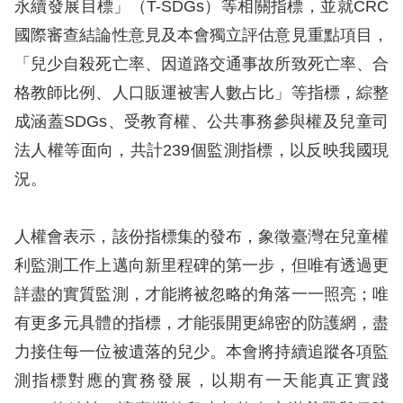
永續發展目標」（T-SDGs）等相關指標，並就CRC
國際審查結論性意見及本會獨立評估意見重點項目，
擇
「兒少自殺死亡率、因道路交通事故所致死亡率、合
語
格教師比例、人口販運被害人數占比」等指標，綜整
言
成涵蓋SDGs、受教育權、公共事務參與權及兒童司
法人權等面向，共計239個監測指標，以反映我國現
兒少版
況。
回
首
人權會表示，該份指標集的發布，象徵臺灣在兒童權
頁
利監測工作上邁向新里程碑的第一步，但唯有透過更
詳盡的實質監測，才能將被忽略的角落一一照亮；唯
網
有更多元具體的指標，才能張開更綿密的防護網，盡
站
力接住每一位被遺落的兒少。本會將持續追蹤各項監
導
測指標對應的實務發展，以期有一天能真正實踐
覽