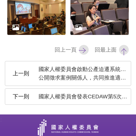
礙
網
頁
宣
言
回上一頁
回最上面
國家人權委員會啟動公產迫遷系統性訪查
公開徵求案例關係人，共同推進適足居住權保障
國家人權委員會發表CEDAW第5次國家報告之獨立評估意見，籲加速消除性別歧視，保障婦女人權
: