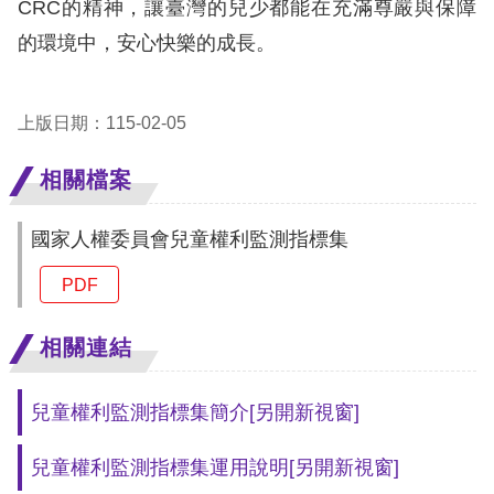
CRC的精神，讓臺灣的兒少都能在充滿尊嚴與保障
的環境中，安心快樂的成長。
網
站
安
上版日期：115-02-05
全
相關檔案
政
策
國家人權委員會兒童權利監測指標集
隱
PDF
私
相關連結
權
保
兒童權利監測指標集簡介
[另開新視窗]
護
政
兒童權利監測指標集運用說明
[另開新視窗]