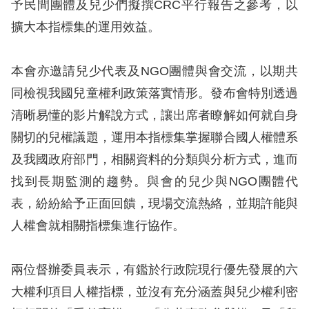
息
予民間團體及兒少們擬撰CRC平行報告之參考，以
擴大本指標集的運用效益。
人
權
本會亦邀請兒少代表及NGO團體與會交流，以期共
業
同檢視我國兒童權利政策落實情形。發布會特別透過
務
清晰易懂的影片解說方式，讓出席者瞭解如何就自身
核
關切的兒權議題，運用本指標集掌握聯合國人權體系
心
及我國政府部門，相關資料的分類與分析方式，進而
人
找到長期監測的趨勢。與會的兒少與NGO團體代
權
表，紛紛給予正面回饋，現場交流熱絡，並期許能與
公
約
人權會就相關指標集進行協作。
陳
兩位督辦委員表示，有鑑於行政院現行優先發展的六
情
大權利項目人權指標，並沒有充分涵蓋與兒少權利密
申