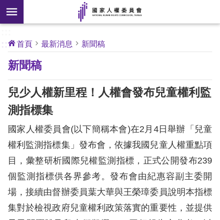
搜
前往主要內容區塊
尋
:::
[另
:::
首頁
最新消息
新聞稿
開
核
新聞稿
心
新
人
權
視
公
兒少人權新里程！人權會發布兒童權利監
約
窗]
測指標集
關
國家人權委員會(以下簡稱本會)在2月4日舉辦「兒童
於
本
權利監測指標集」發布會，依據我國兒童人權重點項
會
目，彙整研析國際兒權監測指標，正式公開發布239
個監測指標供各界參考。發布會由紀惠容副主委開
最
場，接續由督辦委員葉大華與王榮璋委員說明本指標
新
集對於檢視政府兒童權利政策落實的重要性，並提供
消