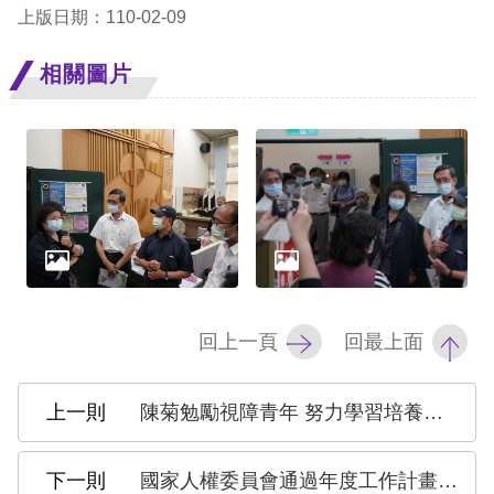
上版日期：110-02-09
擇
相關圖片
語
言
兒少版
回
首
頁
回上一頁
回最上面
網
陳菊勉勵視障青年 努力學習培養專業服務社會
站
導
國家人權委員會通過年度工作計畫！陳菊：做人民的靠山、國家的良心
覽