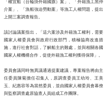
「權宜船（台輪掛外籍國旗）案」、「外籍漁工黑仲
訴
介案」、「漁船強迫勞動案」等漁工人權問題，提出
人
上開三案調查報告。
權
資
該討論議案指出，「這六案涉及外籍漁工權利，需要
料
庫
國家人權委員會與政府行政部門，積極協商改進措
施，進行社會對話，了解船主的難處，並與相關各國
無
國家人權機構合作，促使外籍漁工權利獲得保障」。
障
礙
委員會議同時無異議通過提案建議，專案報告將由主
快
任委員陳菊擔任召集人，原調查委員王幼玲、王美
捷
玉、紀惠容等為當然委員，並由國家人權委員會幕僚
鍵
與監察調查處原協查人員組成工作團隊。
請
選