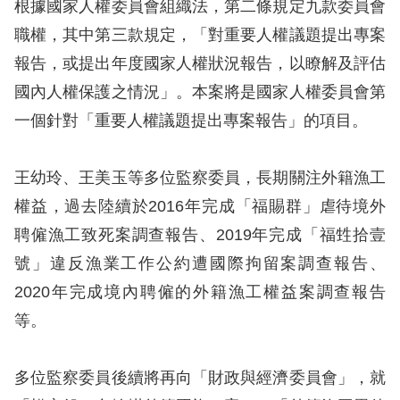
息
根據國家人權委員會組織法，第二條規定九款委員會
職權，其中第三款規定，「對重要人權議題提出專案
人
報告，或提出年度國家人權狀況報告，以瞭解及評估
權
國內人權保護之情況」。本案將是國家人權委員會第
業
一個針對「重要人權議題提出專案報告」的項目。
務
核
王幼玲、王美玉等多位監察委員，長期關注外籍漁工
心
權益，過去陸續於2016年完成「福賜群」虐待境外
人
聘僱漁工致死案調查報告、2019年完成「福甡拾壹
權
號」違反漁業工作公約遭國際拘留案調查報告、
公
約
2020年完成境內聘僱的外籍漁工權益案調查報告
等。
陳
情
多位監察委員後續將再向「財政與經濟委員會」，就
申