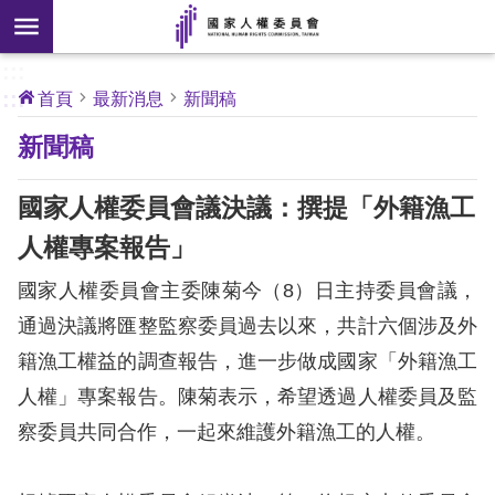
搜
前往主要內容區塊
尋
:::
[另
:::
首頁
最新消息
新聞稿
開
核
新聞稿
心
新
人
權
視
公
國家人權委員會議決議：撰提「外籍漁工
約
窗]
人權專案報告」
關
國家人權委員會主委陳菊今（8）日主持委員會議，
於
本
通過決議將匯整監察委員過去以來，共計六個涉及外
會
籍漁工權益的調查報告，進一步做成國家「外籍漁工
人權」專案報告。陳菊表示，希望透過人權委員及監
最
察委員共同合作，一起來維護外籍漁工的人權。
新
消