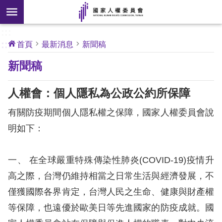
搜
前往主要內容區塊
尋
:::
[另
:::
首頁
最新消息
新聞稿
開
核
新聞稿
心
新
人
權
視
公
人權會：個人隱私為公政公約所保障
約
窗]
有關防疫期間個人隱私權之保障，國家人權委員會說
關
明如下：
於
本
會
一、 在全球嚴重特殊傳染性肺炎(COVID-19)疫情升
高之際，台灣仍維持相當之日常生活與經濟發展，不
最
僅獲國際各界肯定，台灣人民之生命、健康與財產權
新
等保障，也遠優於歐美日等先進國家的防疫成就。國
消