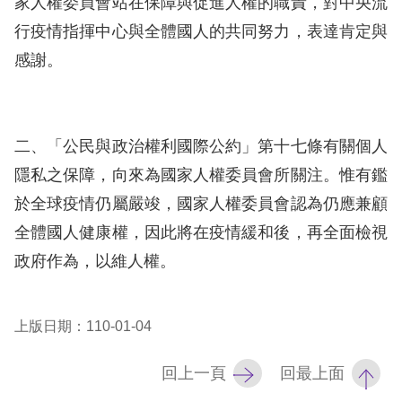
家人權委員會站在保障與促進人權的職責，對中央流
息
行疫情指揮中心與全體國人的共同努力，表達肯定與
人
感謝。
權
業
務
二、「公民與政治權利國際公約」第十七條有關個人
核
隱私之保障，向來為國家人權委員會所關注。惟有鑑
心
於全球疫情仍屬嚴竣，國家人權委員會認為仍應兼顧
人
全體國人健康權，因此將在疫情緩和後，再全面檢視
權
政府作為，以維人權。
公
約
上版日期：110-01-04
陳
情
回上一頁
回最上面
申