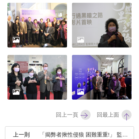
網
站
安
全
政
策
隱
私
權
保
回上一頁
回最上面
護
政
「揭弊者揪性侵狼 困難重重!」 監察院呼籲正視揭弊者的保護機制