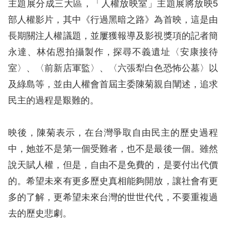
息
主題展分成三大區，「人權放映室」主題展將放映5
部人權影片，其中《行過黑暗之路》為首映，這是由
人
長期關注人權議題，並屢獲報導及影視獎項的記者簡
權
永達、林佑恩拍攝製作，探尋不義遺址〈安康接待
業
室〉、〈前新店軍監〉、〈六張犁白色恐怖公墓〉以
務
及綠島等，並由人權會首屆主委陳菊親自闡述，追求
核
民主的過程是艱難的。
心
人
映後，陳菊表示，在台灣爭取自由民主的歷史過程
權
中，她並不是第一個受難者，也不是最後一個。雖然
公
約
說天賦人權，但是，自由不是免費的，是要付出代價
的。希望未來有更多歷史真相能夠開放，讓社會有更
陳
多的了解，更希望未來台灣的世世代代，不要重複過
情
去的歷史悲劇。
申