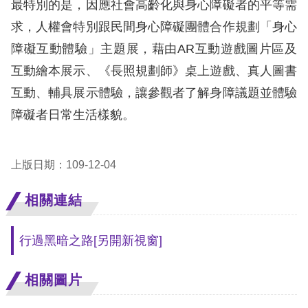
最特別的是，因應社會高齡化與身心障礙者的平等需
求，人權會特別跟民間身心障礙團體合作規劃「身心
擇
障礙互動體驗」主題展，藉由AR互動遊戲圖片區及
語
互動繪本展示、《長照規劃師》桌上遊戲、真人圖書
言
互動、輔具展示體驗，讓參觀者了解身障議題並體驗
障礙者日常生活樣貌。
兒少版
回
上版日期：109-12-04
首
相關連結
頁
網
行過黑暗之路
[另開新視窗]
站
相關圖片
導
覽