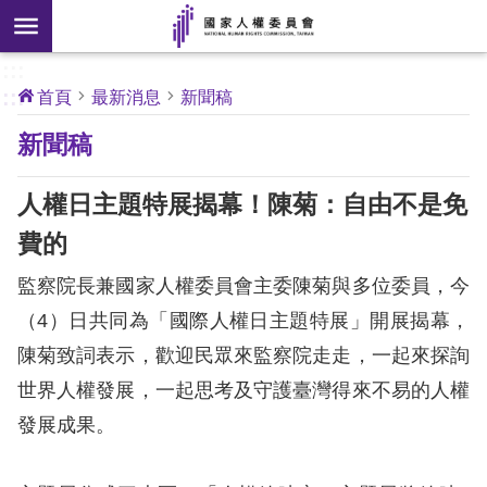
搜
前往主要內容區塊
尋
:::
[另
:::
首頁
最新消息
新聞稿
開
核
新聞稿
心
新
人
權
視
公
人權日主題特展揭幕！陳菊：自由不是免
約
窗]
費的
關
監察院長兼國家人權委員會主委陳菊與多位委員，今
於
本
（4）日共同為「國際人權日主題特展」開展揭幕，
會
陳菊致詞表示，歡迎民眾來監察院走走，一起來探詢
世界人權發展，一起思考及守護臺灣得來不易的人權
最
發展成果。
新
消