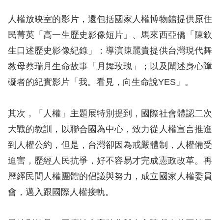
訴
人權放映室的影片，還包括國家人權博物館提供原住
人
民菁英「高一生歷史影像短片」、馬來西亞僑「陳欽
權
生口述歷史影像紀錄」；導演陳麗貴提供台灣現代舞
資
教母蔡瑞月生命故事「月舞玫瑰」；以及闡述身心障
料
庫
礙者的紀實影片「我。看見，向生命說YES」。
無
其次，「人權」主題展特別提到，國際社會體認二次
障
大戰的教訓，以聯合國為中心，致力從人權宣言推進
礙
到人權公約，但是，台灣卻因為戒嚴體制，人權備受
快
迫害，歷經人民抗爭，好不容易才完成憲政改革。再
捷
歷經民間人權團體的倡議與努力，成立國家人權委員
鍵
會，邁入跟國際人權接軌。
請
選