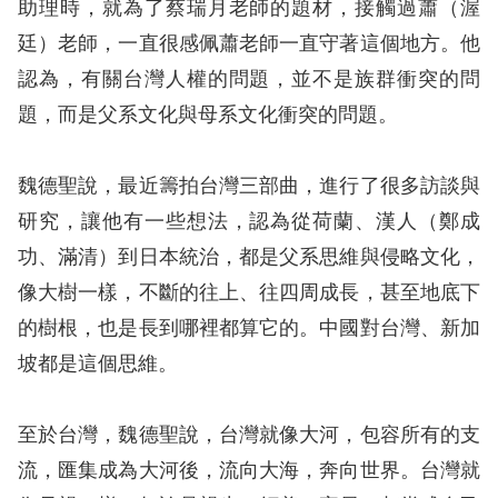
策
助理時，就為了蔡瑞月老師的題材，接觸過蕭（渥
廷）老師，一直很感佩蕭老師一直守著這個地方。他
政
認為，有關台灣人權的問題，並不是族群衝突的問
府
題，而是父系文化與母系文化衝突的問題。
網
站
魏德聖說，最近籌拍台灣三部曲，進行了很多訪談與
資
研究，讓他有一些想法，認為從荷蘭、漢人（鄭成
料
功、滿清）到日本統治，都是父系思維與侵略文化，
開
像大樹一樣，不斷的往上、往四周成長，甚至地底下
放
的樹根，也是長到哪裡都算它的。中國對台灣、新加
宣
坡都是這個思維。
告
無
至於台灣，魏德聖說，台灣就像大河，包容所有的支
障
流，匯集成為大河後，流向大海，奔向世界。台灣就