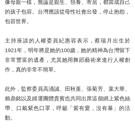
礙
像母親一樣，無論是親生、領養、寄居，都當成自己
網
的孩子包容。台灣應該從母性社會出發，停止抱怨，
頁
包容世界。
宣
言
主持座談的人權委員紀惠容表示，蔡瑞月出生於
1921年，明年將是她的100歲，她的精神為台灣留下
非常豐富的遺產，尤其她用舞蹈藝術來進行人權創
作，真的非常不簡單。
此外，監察委員高涌誠、田秋堇、張菊芳、葉大華、
賴鼎銘以及婦運團體貴賓也共同出席這個綁上紫色絲
帶、口戴紫色口罩，呼籲「紫有愛，沒有暴」的活
動。