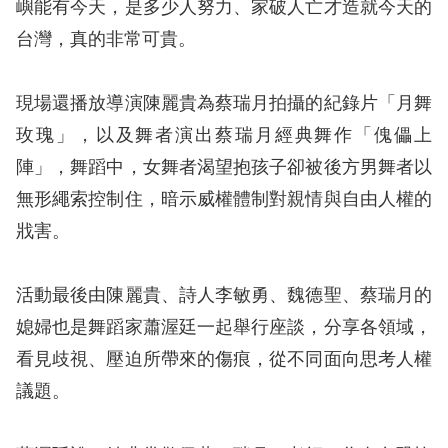
嶼能有今天，是多少人努力、家破人亡才造就今天的
台灣，真的非常可貴。
擇
語
現場還播放導演陳麗貴為蔡瑞月拍攝的紀錄片「月舞
言
玫瑰」，以及舞者演出蔡瑞月經典舞作「傀儡上
陣」，舞蹈中，女舞者渴望抱孩子卻被後方男舞者以
兒少版
無形繩索控制住，暗示威權體制對親情與自由人權的
回
戕害。
首
頁
活動最後由陳麗貴、詩人李敏勇、魏德聖、蔡瑞月的
媳婦也是舞蹈家蕭渥廷一起舉行座談，分享各領域，
網
看見歧視、壓迫所帶來的傷痕，從不同面向思考人權
站
議題。
導
覽