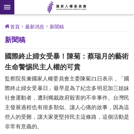
搜
前往主要內容區塊
尋
:::
[另
:::
首頁
最新消息
新聞稿
開
核
新聞稿
心
新
人
權
視
公
國際終止婦女受暴！陳菊：蔡瑞月的藝術
約
窗]
生命警惕民主人權的可貴
關
監察院長兼國家人權委員會主委陳菊21日表示，「國
於
本
際終止婦女受暴日」最早是為了紀念多明尼加三姐妹
會
社會運動者，遭到獨裁政府殺害的不幸事件。台灣民
主發展過程也有很多類似、讓人心痛的故事，因為這
最
些人的受難，讓大家更堅持民主這條路，這個活動是
新
非常有意義的。
消