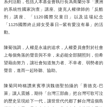
系列活動，包括人本基金會執行長馮喬蘭分享「澳洲
訴
的系統性國家詢查」講座、捷克人權律師的「反酷
人
刑」講座、「1120國際兒童日」以及這場紀念
權
「1125國際終止婦女受暴日─紫有愛沒有暴」的活
資
動。
料
庫
陳菊強調，人權是永遠的追求，人權委員會對於社會
無
上每個角落的聲音與不幸，未必能全部關照到，但希
障
望藉由努力，讓社會知道無力者、不幸者、弱勢者的
礙
聲音，進而一起聆聽、協助。
快
捷
陳菊同時稱讚來賓導演魏德聖拍攝的「賽德克-巴
鍵
萊」讓人震撼，期待「台灣三部曲」把台灣可歌可泣
請
的歷史呈現給下一代，讓世世代代都了解台灣這個島
選