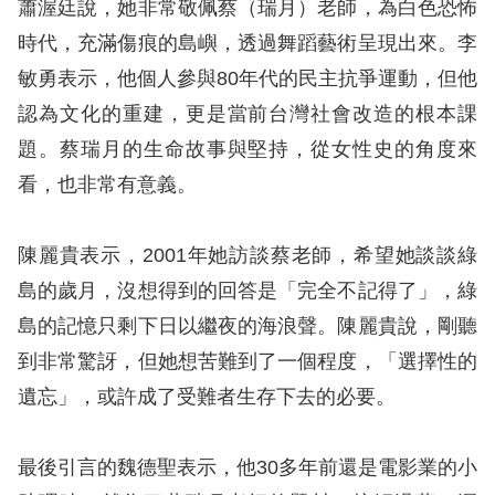
蕭渥廷說，她非常敬佩蔡（瑞月）老師，為白色恐怖
時代，充滿傷痕的島嶼，透過舞蹈藝術呈現出來。李
網
敏勇表示，他個人參與80年代的民主抗爭運動，但他
站
認為文化的重建，更是當前台灣社會改造的根本課
安
題。蔡瑞月的生命故事與堅持，從女性史的角度來
全
看，也非常有意義。
政
策
陳麗貴表示，2001年她訪談蔡老師，希望她談談綠
隱
島的歲月，沒想得到的回答是「完全不記得了」，綠
私
島的記憶只剩下日以繼夜的海浪聲。陳麗貴說，剛聽
權
到非常驚訝，但她想苦難到了一個程度，「選擇性的
保
遺忘」，或許成了受難者生存下去的必要。
護
政
最後引言的魏德聖表示，他30多年前還是電影業的小