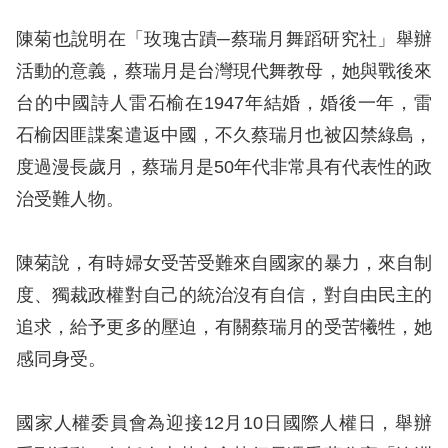
息
陳菊也說明在「玫瑰古蹟─蔡瑞月舞蹈研究社」舉辦
人
活動的意義，蔡瑞月是台灣現代舞教母，她與戰後來
權
台的中國詩人雷石榆在1947年結婚，婚後一年，雷
業
石榆因匪諜案遣返中國，不久蔡瑞月也被囚禁綠島，
務
度過漫長歲月，蔡瑞月是50年代非常具有代表性的政
核
治受難人物。
心
人
陳菊說，有時婦女受苦受難來自國家的暴力，來自制
權
度、獨裁政權對自己的統治沒有自信，對自由民主的
公
約
追求，給予更多的壓迫，有關蔡瑞月的受苦犧牲，她
感同身受。
陳
情
國家人權委員會為迎接12月10日國際人權日，舉辦
申