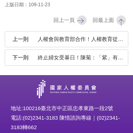
上版日期：109-11-23
回上一頁
回最上面
人權會與教育部合作！人權教育從師資培育開始
終止婦女受暴日！陳菊：「紫」有愛沒有暴
:
地址:100216臺北市中正區忠孝東路一段2號
電話:(02)2341-3183 陳情諮詢專線｜(02)2341-
3183轉662