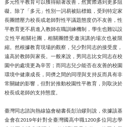
多元性平教育可以獲得顯著改善，然實際遇到更多阻
訴
礙。除了「多元」性別一詞易被貼標籤，受到特定家
人
長團體壓力校長或老師對性平議題態度仍不友善，性
權
平教育更不易進入教師在職訓練機制，學生也難以設
資
立性平相關社團，相關團體受邀演講的場次也被限
料
庫
縮。然根據教育現場的觀察，兒少對同志的接受度，
遠高於教師與家長。一般來說，男同志比女同志在校
無
園中的處境更為辛苦；而同志兒少能否在友善的校園
障
環境中健康成長，同儕之間的同理與支持反而具有非
礙
常關鍵的影響，但對於推動校園性平教育，則取決於
快
校長或老師的支持態度。
捷
鍵
臺灣同志諮詢熱線協會秘書長彭治鏐則說，依據該基
請
金會在2019年針對全臺灣國高中職1200多位同志學
選