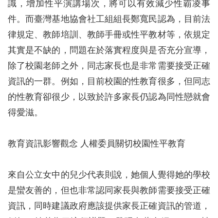
識，增加性平演講場次，將可以有效減少性霸凌事
件。而臺灣基地協會社工組組長鄭寬民認為，目前法
網
律規定、教師培訓、教師手冊或性平教材等，依規定
站
其實是不缺的，問題在於落實程度與是否充分宣導，
安
除了校園老師之外，同志家長也是非常需要接受正確
全
資訊的一群。例如，目前校園的性教育很多，但同志
政
的性教育卻很少，以致於許多家長仍認為同性戀就會
策
得愛滋。
隱
私
教育資訊影響觀念 人權委員關切校園性平教育
權
保
來自公立女中的兒少代表則說，她個人覺得她的學校
護
是蠻友善的，但也非常認同家長與教師需要接受正確
政
資訊，同時建議政府應該提供家長正確資訊的管道，