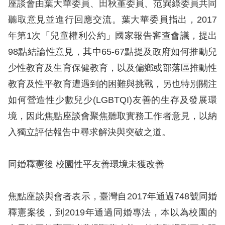
息
座談會由葉大華委員、田秋堇委員、范巽綠委員共同
聽取意見並進行回應交流。葉大華委員指出，2017
人
年第1次「兒童權利公約」國家報告審查會議，提出
權
98點結論性意見，其中65-67點提及政府如何推動兒
業
少性教育及生育保健教育，以及偏鄉或部落區推動性
務
教育及性平教育遭遇到的困難與挑戰，另也特別關注
核
如何營造性少數兒少(LGBTQI)友善的生存及發展環
心
境，因此焦點座談會聚焦聽取實務工作者意見，以納
人
入獨立評估報告中尋求解決與突破之道。
權
公
約
同婚釋憲後 校園性平友善環境未獲改善
陳
焦點座談與會者表示，臺灣自2017年通過748號同婚
情
釋憲案後，到2019年通過同婚專法，本以為校園的
申