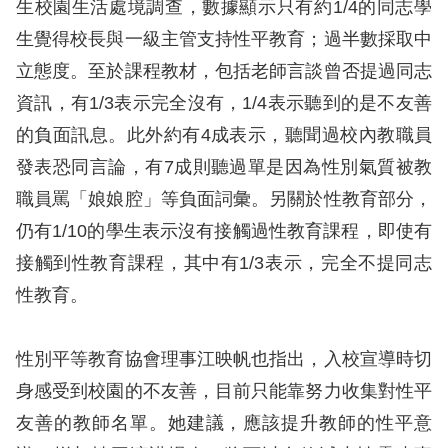
生校園生活處境調查，數據顯示只有約1/4的同志學
生覺得校長與一級主管支持性平教育；過半數採取中
擇
立態度。至於課程教材，包括老師言談曾否提過同志
語
資訊，有1/3表示完全沒有，1/4表示聽到的是不友善
言
的負面訊息。此外約有4成表示，聽聞過校內教職員
發表恐同言論，有7成則聽過單是因為性別氣質被教
兒少版
職員罵「娘娘腔」等負面詞彙。另關於性教育部分，
回
仍有1/10的學生表示沒有接觸過性教育課程，即使有
首
接觸到性教育課程，其中有1/3表示，完全不提同志
頁
性教育。
網
性別平等教育協會理事江映帆也指出，入校宣導時切
站
身感受到校園的不友善，目前只能靠努力收集對性平
導
友善的教師名單。她建議，應該提升教師的性平意
覽