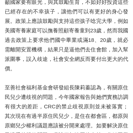
籲國家要有眼光，與其鼓勵生育，不如好好投資這些
已經存在的不幸孩子，讓他們可以有更好的身心發
展。政策上應該鼓勵與支持這些孩子唸完大學，例如
美國寄養家庭可以撫養照顧寄養童到23歲，然而我國
過去政策上要求他們國中畢業或滿18、20歲，就必
需離開安置機構，結果只是逼他們去住會館，加入幫
派圍事，誤入歧途，社會安全網反而要付出更大的代
價。
至善社會福利基金會研發組長陳莉蓁認為，有關原住
民兒少遭歧視的問題，今年國家報告與她們實務訪調
有很大的差距，CRC的禁止歧視原則並未被落實；
其次現在有過半原住民兒少，是住在都會區，都原與
原鄉兒少權利議題應該被分開來處理。如要解決原住