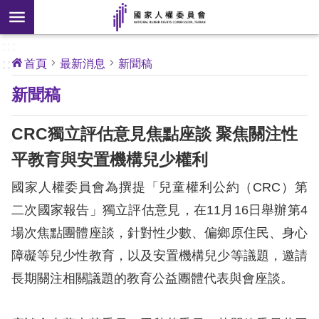
搜
前往主要內容區塊
尋
:::
[另
:::
首頁
最新消息
新聞稿
開
核
新聞稿
心
新
人
權
視
公
CRC獨立評估意見焦點座談 聚焦關注性
約
窗]
平教育與安置機構兒少權利
關
國家人權委員會為撰提「兒童權利公約（CRC）第
於
本
二次國家報告」獨立評估意見，在11月16日舉辦第4
會
場次焦點團體座談，針對性少數、偏鄉原住民、身心
障礙等兒少性教育，以及安置機構兒少等議題，邀請
最
長期關注相關議題的教育公益團體代表與會座談。
新
消