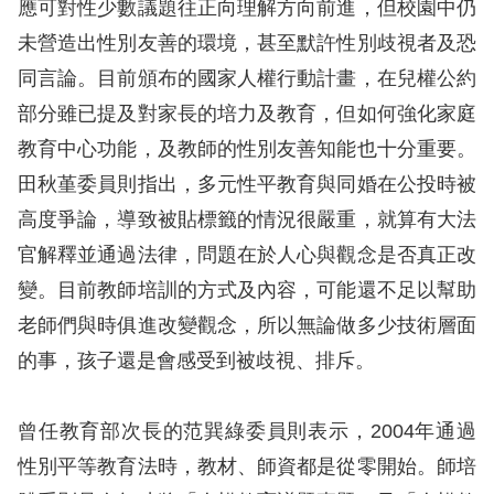
礙
應可對性少數議題往正向理解方向前進，但校園中仍
網
未營造出性別友善的環境，甚至默許性別歧視者及恐
頁
同言論。目前頒布的國家人權行動計畫，在兒權公約
宣
部分雖已提及對家長的培力及教育，但如何強化家庭
言
教育中心功能，及教師的性別友善知能也十分重要。
田秋堇委員則指出，多元性平教育與同婚在公投時被
高度爭論，導致被貼標籤的情況很嚴重，就算有大法
官解釋並通過法律，問題在於人心與觀念是否真正改
變。目前教師培訓的方式及內容，可能還不足以幫助
老師們與時俱進改變觀念，所以無論做多少技術層面
的事，孩子還是會感受到被歧視、排斥。
曾任教育部次長的范巽綠委員則表示，2004年通過
性別平等教育法時，教材、師資都是從零開始。師培