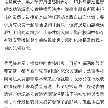
這些孩子。葉大華委員也感慨表示，10多年前她也曾
經協助過調處安置機構司法少年遭臺南縣多所國中拒
收的案例，最後還是由時任蘇縣長親自出面坐鎮，要
求所有校長一起溝通協調才解決，但實況是由該機構
派社工陪同這群少年上學才能入學，顯然校園中仍存
有對安置機構兒少的歧視效應，應強化校長及教職人
員的兒權觀念。
蔡雯瑾表示，根據她的實務觀察，目前社福系統與寄
養家庭，都有處理兒童創傷的概念與訓練，然而學校
與司法人員卻非常不熟悉創傷議題，以致於在行政或
司法程序上未為妥善處理，甚至經常造成二度傷害的
遺憾。她認為安置過程應該滿足孩子的知情權與表意
權，即使最後安排未必符合孩子的願意，但至少在安