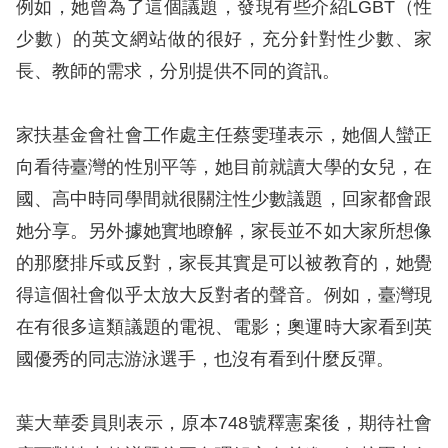
策
例如，她曾為了這個議題，發現有些介紹LGBT（性
少數）的英文網站做的很好，充分針對性少數、家
政
長、教師的需求，分別提供不同的資訊。
府
網
家扶基金會社會工作處主任蔡雯瑾表示，她個人蠻正
站
向看待臺灣的性別平等，她目前就讀大學的女兒，在
資
國、高中時同學間就很關注性少數議題，回家都會跟
料
她分享。另外據她實地瞭解，家長並不如大家所想像
開
的那麼排斥或反對，家長其實是可以被教育的，她覺
放
得這個社會似乎太放大反對者的聲音。例如，臺灣現
宣
在有很多這類議題的電視、電影；奧運時大家看到英
告
國優秀的同志游泳選手，也沒有看到什麼反彈。
無
障
葉大華委員則表示，原本748號釋憲案後，期待社會