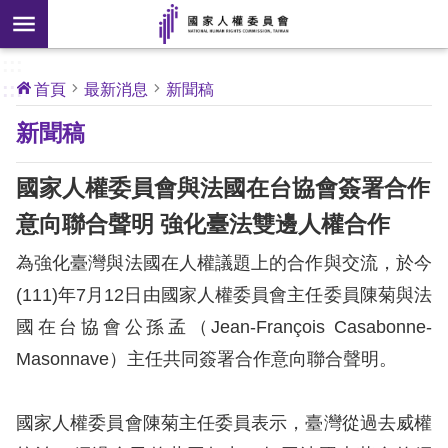
搜
前往主要內容區塊
尋
:::
[另
:::
首頁
最新消息
新聞稿
開
核
新聞稿
心
新
人
權
視
公
國家人權委員會與法國在台協會簽署合作
約
窗]
意向聯合聲明 強化臺法雙邊人權合作
關
為強化臺灣與法國在人權議題上的合作與交流，於今
於
本
(111)年7月12日由國家人權委員會主任委員陳菊與法
會
國在台協會公孫孟（Jean-François Casabonne-
Masonnave）主任共同簽署合作意向聯合聲明。
最
新
國家人權委員會陳菊主任委員表示，臺灣從過去威權
消