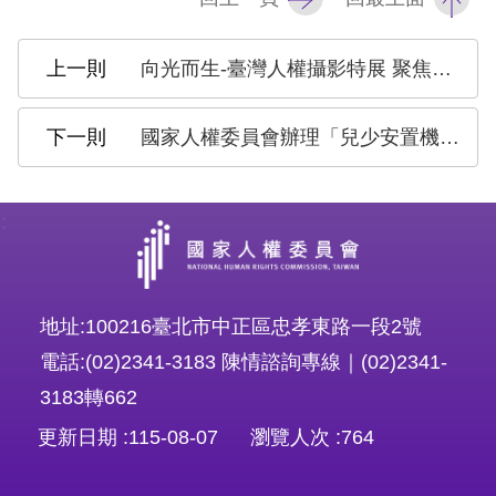
網
向光而生-臺灣人權攝影特展 聚焦原住民、性別平等與外籍移工
站
安
國家人權委員會辦理「兒少安置機構及校園性侵」系統性訪查研究 徵募有意願民眾進行訪談
全
政
:
策
隱
私
地址:100216臺北市中正區忠孝東路一段2號
權
電話:(02)2341-3183 陳情諮詢專線｜(02)2341-
保
3183轉662
護
更新日期
115-08-07
瀏覽人次
764
政