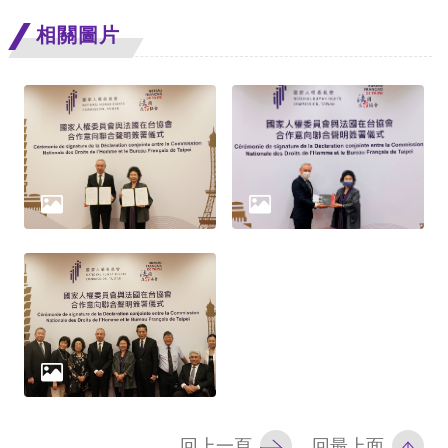
相關圖片
擇
語
言
兒少版
回
首
頁
網
站
導
覽
回上一頁
回最上面