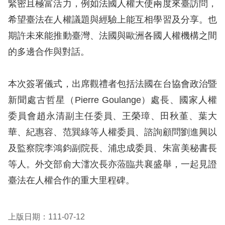
緊密且極富活力，例如法國人權大使兩度來臺訪問，
訴
希望臺法在人權議題與經驗上能互相學習及分享。也
人
期許未來能推動臺灣、法國與歐洲各國人權機構之間
權
的多邊合作與對話。
資
料
庫
本次簽署儀式，出席觀禮者包括法國在台協會政治暨
新聞處古哲星（Pierre Goulange）處長、國家人權
無
委員會趙永清副主任委員、王榮璋、田秋堇、葉大
障
華、紀惠容、范巽綠等人權委員、諮詢顧問劉進興以
礙
及監察院李鴻鈞副院長、浦忠成委員、朱富美秘書長
快
等人。外交部俞大
㵢
次長
亦蒞臨共襄盛舉，一起見證
捷
臺法在人權合作的重大里程碑。
鍵
請
上版日期：111-07-12
選