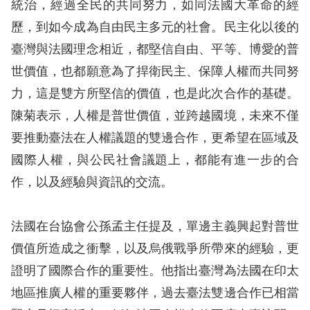
息
統治，經過全民的共同努力，如同法國大革命的經
歷，到如今成為自由民主多元的社會。民主化以後的
人
臺灣與法國理念相近，都堅信自由、平等、博愛的普
權
世價值，也都願意為了捍衛民主、保障人權而共同努
業
力，這是雙方所堅信的價值，也是此次合作的基礎。
務
陳菊表示，人權是普世價值，並跨越國境，未來不僅
核
要推動臺法在人權議題的雙邊合作，更希望在區域及
心
國際人權，與公民社會議題上，都能有進一步的合
人
作，以及經驗與資訊的交流。
權
公
約
法國在台協會公孫孟主任提及，單邊主義興起對普世
價值所造成之衝擊，以及烏俄戰爭所帶來的經驗，更
陳
證明了國際合作的重要性。他指出臺灣為法國在印太
情
地區推廣人權的重要夥伴，過去臺法雙邊合作已相當
申