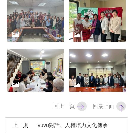
網
站
安
全
政
策
隱
私
權
保
回上一頁
回最上面
護
政
vuvu對話、人權培力文化傳承