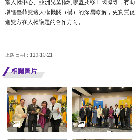
耀人權中心、亞洲兒童權利聯盟及移工國際等，有助
增進臺菲雙邊人權機關（構）的深層瞭解，更實質促
擇
進雙方在人權議題的合作方向。
語
言
兒少版
上版日期：113-10-21
相關圖片
回
首
頁
網
站
導
覽