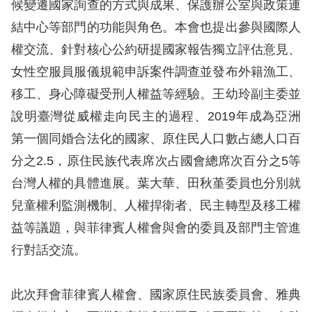
候變遷國家詢查的方式與成果、保護辦公室與政策連
訴
結中心等部門的功能與角色。本會也提出參與國際人
人
權交流、針對核心公約研提國家報告獨立評估意見、
權
女性空服員服儀規範申訴案件調查並發布外籍漁工、
資
移工、身心障礙受刑人權益等經驗。王幼玲副主委並
料
庫
說明臺灣從威權走向民主的過程、2019年成為亞洲
第一個同婚合法化的國家、原住民人口數占總人口百
無
分之2.5，原住民族代表席次占國會總席次百分之5等
障
台灣人權的具體進展。葉大華、田秋堇委員也分別就
礙
兒童權利監測機制、人權捍衛者、民主轉型及移工權
快
益等議題，與菲律賓人權會與會的委員及部門主管進
捷
行對話交流。
鍵
請
此次拜會菲律賓人權會、國家原住民族委員會、雅典
選