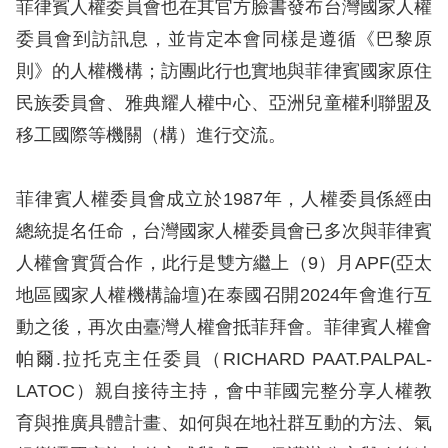
息
菲律賓人權委員會也在其官方臉書發布台灣國家人權
委員會到訪訊息，並肯定本會同樣是遵循《巴黎原
人
則》的人權機構；訪團此行也實地與菲律賓國家原住
權
民族委員會、雅典耀人權中心、亞洲兒童權利聯盟及
業
移工國際等機關（構）進行交流。
務
核
菲律賓人權委員會成立於1987年，人權委員係經由
心
總統提名任命，台灣國家人權委員會已多次與菲律賓
人
人權會實質合作，此行是雙方繼上（9）月APF(亞太
權
地區國家人權機構論壇)在泰國召開2024年會進行互
公
約
動之後，再次由臺灣人權會抵菲拜會。菲律賓人權會
帕爾.拉托克主任委員（RICHARD PAAT.PALPAL-
陳
LATOC）親自接待主持，會中菲國完整分享人權教
情
育與推廣具體計畫、如何與在地社群互動的方法、氣
申