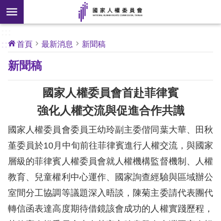
搜
前往主要內容區塊
尋
:::
[另
:::
首頁
最新消息
新聞稿
開
核
新聞稿
心
新
人
權
視
公
國家人權委員會首赴菲律賓
約
窗]
強化人權交流與促進合作共識
關
國家人權委員會委員王幼玲副主委偕同葉大華、田秋
於
本
堇委員於10月中旬前往菲律賓進行人權交流，與國家
會
層級的菲律賓人權委員會就人權機構監督機制、人權
教育、兒童權利中心運作、國家詢查經驗與區域辦公
最
室間分工協調等議題深入晤談，陳菊主委請代表團代
新
轉信函表達高度期待借鏡該會成功的人權實踐歷程，
消