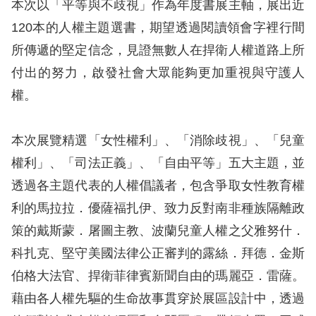
息
本次以「平等與不歧視」作為年度書展主軸，展出近
120本的人權主題選書，期望透過閱讀領會字裡行間
人
所傳遞的堅定信念，見證無數人在捍衛人權道路上所
權
付出的努力，啟發社會大眾能夠更加重視與守護人
業
權。
務
核
本次展覽精選「女性權利」、「消除歧視」、「兒童
心
權利」、「司法正義」、「自由平等」五大主題，並
人
透過各主題代表的人權倡議者，包含爭取女性教育權
權
利的馬拉拉．優薩福扎伊、致力反對南非種族隔離政
公
約
策的戴斯蒙．屠圖主教、波蘭兒童人權之父雅努什．
科扎克、堅守美國法律公正審判的露絲．拜德．金斯
陳
伯格大法官、捍衛菲律賓新聞自由的瑪麗亞．雷薩。
情
藉由各人權先驅的生命故事貫穿於展區設計中，透過
申