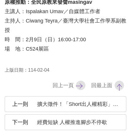
策
原權推動：全民原教來發聲
masingav
主講人：Ispalakan Umav／自媒體工作者
政
主持人：Ciwang Teyra／臺灣大學社會工作學系副教
府
授
網
時 間：2月9日（日）16:00-17:00
站
場 地：C524展區
資
料
上版日期：114-02-04
開
放
回上一頁
回最上面
宣
告
擴大徵件！「Short出人權精彩」短影音競賽 延長徵件至114年3月14日
無
障
經費短缺 人權推進腳步不停歇