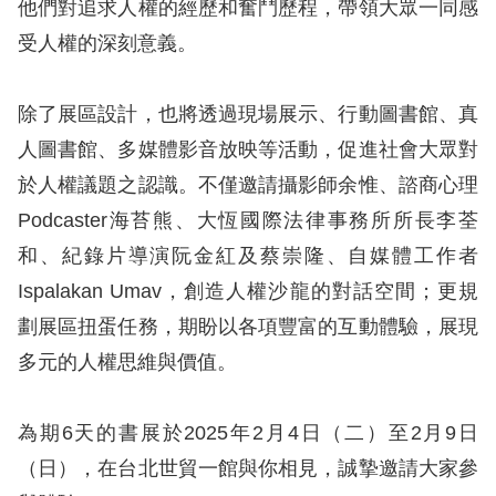
他們對追求人權的經歷和奮鬥歷程，帶領大眾一同感
訴
受人權的深刻意義。
人
權
除了展區設計，也將透過現場展示、行動圖書館、真
資
人圖書館、多媒體影音放映等活動，促進社會大眾對
料
庫
於人權議題之認識。不僅邀請攝影師余惟、諮商心理
Podcaster海苔熊、大恆國際法律事務所所長李荃
無
和、紀錄片導演阮金紅及蔡崇隆、自媒體工作者
障
Ispalakan Umav，創造人權沙龍的對話空間；更規
礙
劃展區扭蛋任務，期盼以各項豐富的互動體驗，展現
快
多元的人權思維與價值。
捷
鍵
為期6天的書展於2025年2月4日（二）至2月9日
請
（日），在台北世貿一館與你相見，誠摯邀請大家參
選