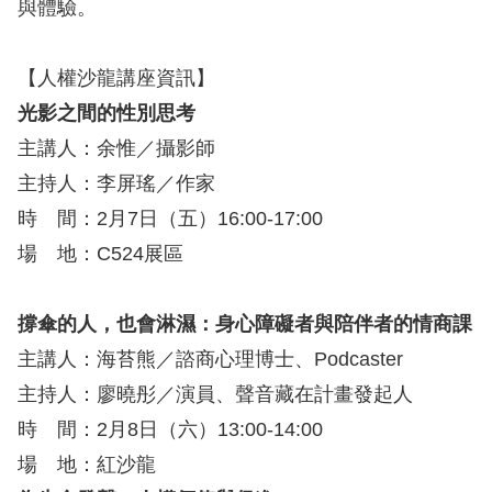
與體驗。
擇
【人權沙龍講座資訊】
語
光影之間的性別思考
言
主講人：余惟／攝影師
主持人：李屏瑤／作家
兒少版
時 間：2月7日（五）16:00-17:00
回
場 地：C524展區
首
頁
撐傘的人，也會淋濕：身心障礙者與陪伴者的情商課
主講人：海苔熊／諮商心理博士、Podcaster
網
主持人：廖曉彤／演員、聲音藏在計畫發起人
站
時 間：2月8日（六）13:00-14:00
導
場 地：紅沙龍
覽