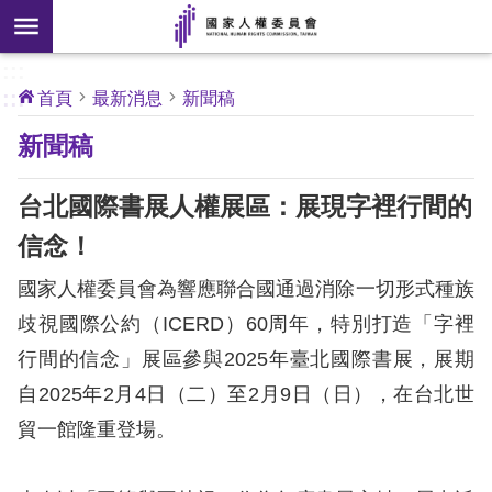
搜
前往主要內容區塊
尋
:::
[另
:::
首頁
最新消息
新聞稿
開
核
新聞稿
心
新
人
權
視
公
台北國際書展人權展區：展現字裡行間的
約
窗]
信念！
關
國家人權委員會為響應聯合國通過消除一切形式種族
於
本
歧視國際公約（ICERD）60周年，特別打造「字裡
會
行間的信念」展區參與2025年臺北國際書展，展期
自2025年2月4日（二）至2月9日（日），在台北世
最
貿一館隆重登場。
新
消