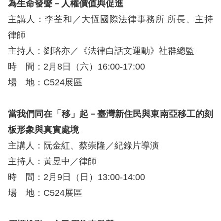
為生命發聲－人權價值與促進
主講人：李荃和／大恆國際法律事務所 所長、主持
網
律師
站
主持人：劉珞亦／《法律白話文運動》社群總監
安
時 間：2月8日（六）16:00-17:00
全
場 地：C524展區
政
策
當我們同在「移」起－臺灣新住民與東南亞移工的刻
隱
板形象與真實處境
私
主講人：阮金紅、蔡崇隆／紀錄片導演
權
主持人：黃昱中／律師
保
時 間：2月9日（日）13:00-14:00
護
場 地：C524展區
政