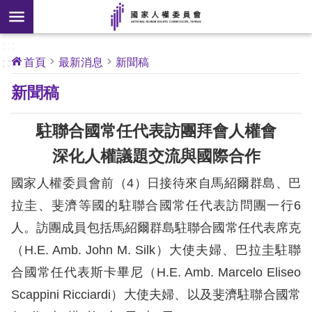
搜
前往主要內容區塊
尋
:::
[另
:::
首頁
最新消息
新聞稿
開
核
新聞稿
心
新
人
權
視
公
駐聯合國常任代表訪團拜會人權會
約
窗]
深化人權議題交流與國際合作
關
國家人權委員會前（4）日接待來自馬紹爾群島、巴
於
本
拉圭、斐濟等國的駐聯合國常任代表訪問團一行6
會
人。訪團成員包括馬紹爾群島駐聯合國常任代表席克
（H.E. Amb. John M. Silk）大使夫婦、巴拉圭駐聯
最
合國常任代表斯卡畢尼（H.E. Amb. Marcelo Eliseo
新
Scappini Ricciardi）大使夫婦、以及斐濟駐聯合國常
消