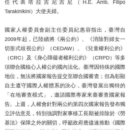
息
任代表塔拉吉尼吉尼（H.E. Amb. Filipo
Tarakinikini）大使夫婦。
人
權
國家人權委員會副主任委員紀惠容指出，臺灣自
業
2009年起，已陸續將《兩公約》、《消除對婦女一
務
切形式歧視公約》（CEDAW）、《兒童權利公約》
核
（CRC）及《身心障礙者權利公約》（CRPD）等多
心
項聯合國核心人權公約國內法化。臺灣因特殊的國際
人
地位，無法將國家報告提交至聯合國審查；但為彰顯
權
自主遵守國際人權體系的決心，臺灣發展出獨特的
公
約
「在地審查模式」，邀請國際專家來臺審查國家報
告。上週，人權會針對兩公約第四次國家報告發布獨
陳
立評估意見，特別強調對家事移工長期被排除於《勞
情
基法》保障之外的關切，呼籲政府應儘速推動《國際
申