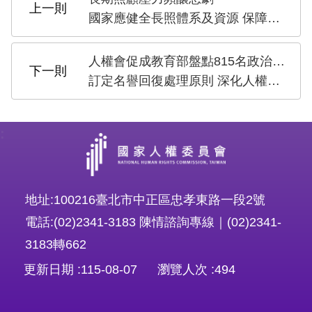
策
國家應健全長照體系及資源 保障生命與健康權
政
府
人權會促成教育部盤點815名政治受難者
網
訂定名譽回復處理原則 深化人權教育社會和解
站
資
:
料
開
放
地址:100216臺北市中正區忠孝東路一段2號
宣
電話:(02)2341-3183 陳情諮詢專線｜(02)2341-
告
3183轉662
無
更新日期
115-08-07
瀏覽人次
494
障