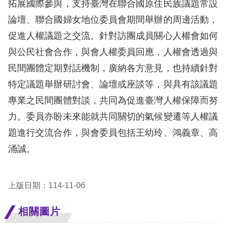
拓展國際參與，支持臺灣在聯合國原住民族議題常設
論壇、聯合國婦女地位委員會期間舉辦的周邊活動，
擇
促進人權議題之交流。針對訪團成員關心人權會如何
語
與公民社會合作，與會人權委員回應，人權會透過與
言
民間團體定期對話機制，廣納各方意見，也持續針對
特定議題舉辦研討會、論壇或座談等，與具有該議題
兒少版
專業之民間團體對談，共同為促進臺灣人權保障而努
回
力。委員亦盼未來能就共同關切的氣候變遷等人權議
首
題進行交流合作，與會委員包括王幼玲、鴻義章、高
頁
涌誠。
網
上版日期：114-11-06
站
導
相關圖片
覽