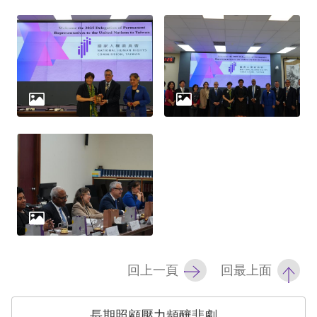
網
站
安
全
政
策
隱
私
權
保
回上一頁
回最上面
護
政
長期照顧壓力頻釀悲劇