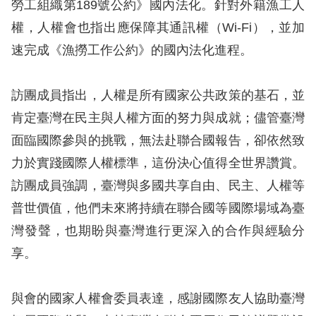
勞工組織第189號公約》國內法化。針對外籍漁工人
訴
權，人權會也指出應保障其通訊權（Wi-Fi），並加
人
速完成《漁撈工作公約》的國內法化進程。
權
資
訪團成員指出，人權是所有國家公共政策的基石，並
料
庫
肯定臺灣在民主與人權方面的努力與成就；儘管臺灣
面臨國際參與的挑戰，無法赴聯合國報告，卻依然致
無
力於實踐國際人權標準，這份決心值得全世界讚賞。
障
訪團成員強調，臺灣與多國共享自由、民主、人權等
礙
普世價值，他們未來將持續在聯合國等國際場域為臺
快
灣發聲，也期盼與臺灣進行更深入的合作與經驗分
捷
享。
鍵
請
與會的國家人權會委員表達，感謝國際友人協助臺灣
選