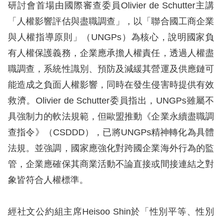
訴
研討會首場由國際審查委員Olivier de Schutter主講
「人權影響評估與盡職調查」，以「聯合國工商企業
人
與人權指導原則」（UNGPs）為核心，說明國家負
權
有人權保護義務，企業應承擔人權責任，透過人權盡
資
職調查，系統性識別、預防及減緩其營運及供應鏈可
料
庫
能造成之負面人權影響，同時在發生侵害時提供有效
救濟。Olivier de Schutter委員指出，UNGPs雖屬不
無
具強制力的軟法規範，但歐盟推動《企業永續盡職調
障
查指令》（CSDDD），已將UNGPs精神轉化為具體
礙
法規。並強調，國家應強化對跨國企業海外行為的監
快
管，企業應確保其商業活動不論直接或間接連結之對
捷
象皆符合人權標準。
鍵
請
經社文公約組主席Heisoo Shin於「性別平等、性別
選