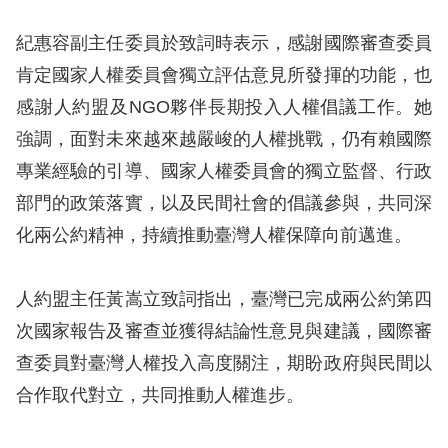
息
紀惠容副主任委員於致詞時表示，感謝國際審查委員
人
肯定國家人權委員會獨立評估意見所發揮的功能，也
權
感謝人約盟及NGO夥伴長期投入人權倡議工作。她
業
務
強調，面對未來越來越嚴峻的人權挑戰，仍有賴國際
專業經驗的引導、國家人權委員會的獨立監督、行政
核
部門的政策落實，以及民間社會的倡議參與，共同深
心
化兩公約精神，持續推動臺灣人權保障向前邁進。
人
權
公
人約盟主任黃嵩立致詞指出，臺灣已完成兩公約第四
約
次國家報告及審查並獲得結論性意見與建議，國際審
查委員對臺灣人權投入高度關注，期盼政府與民間以
陳
合作取代對立，共同推動人權進步。
情
申