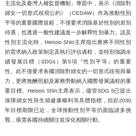
主流化及臺灣人權監督機制」專題中，表示《消除對
擇
婦女一切形式歧視公約》（CEDAW）作為推動性別
平等的重要國際規範，不僅要求消除基於性別的差別
語
待遇，也透過一般性建議進一步解釋性別暴力。談及
言
性別主流化時，Heisoo Shin主席指出應將不同性別
兒少版
的需求納入政策制定及執行評估過程，並特別強調永
續發展目標（SDGs）第5項『性別平等』的重要
回
性。此不僅要求各國消除對婦女的一切形式歧視與暴
首
力，更將無酬照顧及家務勞動納入國際發展議程的重
頁
要目標。Heisoo Shin主席表示，儘管SDG 5已提出
保障婦女性與生殖健康權利等具體指標，但距2030
網
年目標期限已近，全球推動性別平等仍面臨諸多挑
站
戰，亟需各國持續關注並深化相關行動。
導
覽