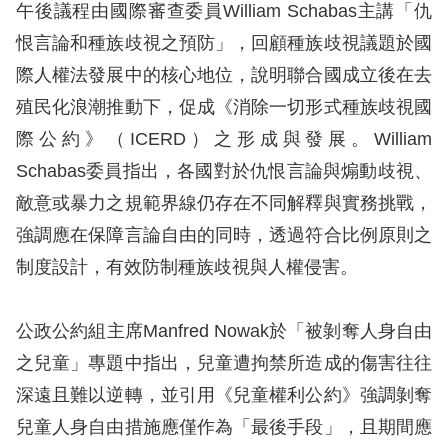
午後議程由國際審查委員William Schabas主講「仇
恨言論和種族歧視之預防」，回顧種族歧視議題於國
網
際人權法發展中的核心地位，說明聯合國成立後在去
站
殖民化浪潮推動下，促成《消除一切形式種族歧視國
安
際公約》（ICERD）之形成與發展。William
全
Schabas委員指出，各國對於仇恨言論與煽動歧視、
政
敵意或暴力之規範界線仍存在不同解釋與實務挑戰，
策
強調應在保障言論自由的同時，透過符合比例原則之
隱
制度設計，有效防制種族歧視與人權侵害。
私
權
公政公約組主席Manfred Nowak於「被剝奪人身自由
保
之兒童」專題中指出，兒童遭拘禁所造成的傷害往往
護
深遠且難以逆轉，並引用《兒童權利公約》強調剝奪
政
兒童人身自由措施應僅作為「最後手段」，且期間應