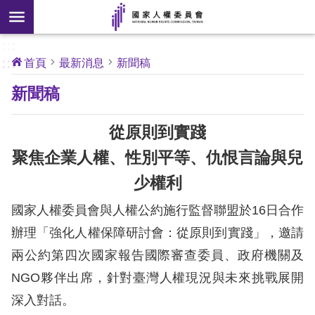
搜
前往主要內容區塊
尋
:::
[另
:::
首頁
最新消息
新聞稿
開
核
新聞稿
心
新
人
權
視
公
從原則到實踐
約
窗]
聚焦企業人權、性別平等、仇恨言論與兒
關
少權利
於
本
國家人權委員會與人權公約施行監督聯盟於16日合作
會
辦理「強化人權保障研討會：從原則到實踐」，邀請
兩公約第四次國家報告國際審查委員、政府機關及
最
NGO夥伴出席，針對臺灣人權現況與未來挑戰展開
新
消
深入對話。