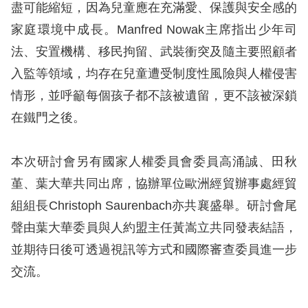
策
盡可能縮短，因為兒童應在充滿愛、保護與安全感的
家庭環境中成長。Manfred Nowak主席指出少年司
政
法、安置機構、移民拘留、武裝衝突及隨主要照顧者
府
入監等領域，均存在兒童遭受制度性風險與人權侵害
網
情形，並呼籲每個孩子都不該被遺留，更不該被深鎖
站
在鐵門之後。
資
料
本次研討會另有國家人權委員會委員高涌誠、田秋
開
堇、葉大華共同出席，協辦單位歐洲經貿辦事處經貿
放
組組長Christoph Saurenbach亦共襄盛舉。研討會尾
宣
聲由葉大華委員與人約盟主任黃嵩立共同發表結語，
告
並期待日後可透過視訊等方式和國際審查委員進一步
無
交流。
障