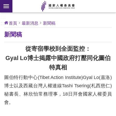
搜
前往主要內容區塊
尋
:::
[另
:::
首頁
最新消息
新聞稿
開
核
新聞稿
心
新
人
權
視
公
從寄宿學校到全面監控：
約
窗]
Gyal Lo博士揭露中國政府打壓同化圖伯
關
特真相
於
本
圖伯特行動中心(Tibet Action Institute)Gyal Lo(嘉洛)
會
博士以及西藏台灣人權連線Tashi Tsering(札西慈仁)
秘書長、林欣怡常務理事，18日拜會國家人權委員
最
會。
新
消