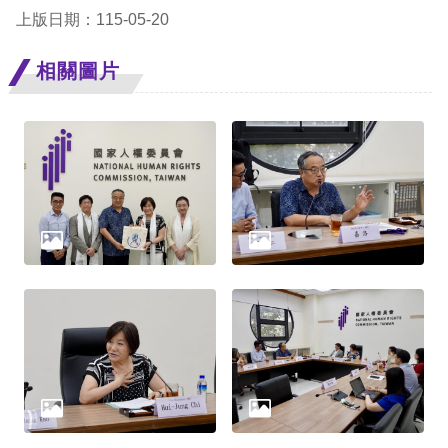
策
上版日期：115-05-20
政
相關圖片
府
網
站
資
料
開
放
宣
告
無
障