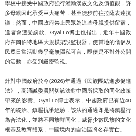
學校中接受中國政府強行灌輸漢族文化及價值觀，許
擇
多母親因此承受巨大痛苦，甚至徒步前往拉薩表達抗
議；然而，中國政府禁止民眾為這些母親提供留宿，
語
違者會遭受罰款。Gyal Lo博士也指出，近年中國政
言
府在圖伯特地區大規模架設監視器，使當地的僧侶及
兒少版
民眾日常活動幾乎毫無隱私可言，即便是不對外公開
的活動，亦受到嚴密監視。
回
首
針對中國政府於今(2026)年通過《民族團結進步促進
頁
法》，高涌誠委員關切該法對中國所採取的同化政策
帶來的影響。Gyal Lo博士表示，中國政府已有近40
網
年的統治、鎮壓抗爭經驗，該法的通過即是將鎮壓行
站
為合法化，並將不同族群同化，威脅少數民族的文化
導
根基及教育體系，中國境內的自治區將名存實亡。
覽