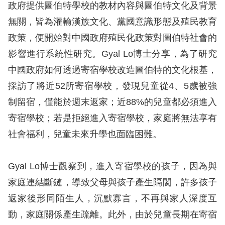
訴
政府提供圖伯特學校的教材內容與圖伯特文化及背景
無關，皆為灌輸漢族文化、黨國意識形態及殖民教育
人
政策，便開始對中國政府殖民化政策對圖伯特社會的
權
影響進行系統性研究。Gyal Lo博士分享，為了研究
資
中國政府如何透過寄宿學校改造圖伯特的文化根基，
料
庫
採訪了將近52所寄宿學校，發現兒童從4、5歲被強
制留宿，僅能於週末返家；近88%的兒童都必須進入
無
寄宿學校；若是拒絕進入寄宿學校，家庭將無法享有
障
社會福利，兒童未來升學也面臨困難。
礙
快
Gyal Lo博士觀察到，進入寄宿學校的孩子，因為與
捷
家庭連結斷鏈，導致父母與孩子產生隔閡，許多孩子
鍵
返家後形同陌生人，沉默寡言，不再與家人深度互
請
動，家庭關係產生疏離。此外，由於兒童長期在寄宿
選