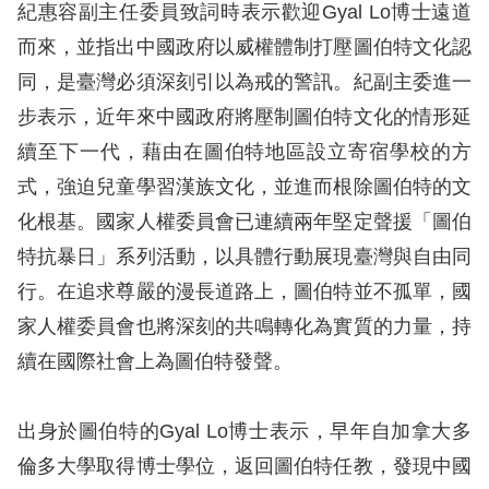
息
紀惠容副主任委員致詞時表示歡迎Gyal Lo博士遠道
而來，並指出中國政府以威權體制打壓圖伯特文化認
人
同，是臺灣必須深刻引以為戒的警訊。紀副主委進一
權
步表示，近年來中國政府將壓制圖伯特文化的情形延
業
務
續至下一代，藉由在圖伯特地區設立寄宿學校的方
式，強迫兒童學習漢族文化，並進而根除圖伯特的文
核
化根基。國家人權委員會已連續兩年堅定聲援「圖伯
心
特抗暴日」系列活動，以具體行動展現臺灣與自由同
人
行。在追求尊嚴的漫長道路上，圖伯特並不孤單，國
權
公
家人權委員會也將深刻的共鳴轉化為實質的力量，持
約
續在國際社會上為圖伯特發聲。
陳
出身於圖伯特的Gyal Lo博士表示，早年自加拿大多
情
倫多大學取得博士學位，返回圖伯特任教，發現中國
申