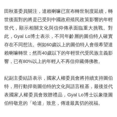
田秋堇委員關注，達賴喇嘛已宣布轉世制度延續，轉
網
世後面對的將是已受到中國政府殖民政策影響的年輕
站
世代，顯示相關文化與信仰傳承面臨重大挑戰。對
安
此，Gyal Lo博士表示，不同年齡層的圖伯特人確實
全
存在不同想法。例如60歲以上的圖伯特人會很希望達
政
賴喇嘛轉世；然而40歲以下的年輕世代受民族主義影
策
響，已有80%以上的年輕人不再信仰藏傳佛教。
隱
私
紀副主委結語表示，國家人權委員會將持續支持圖伯
權
特，用行動捍衛圖伯特的文化與語言根基，最後並代
保
表國家人權委員會致贈禮品，Gyal Lo博士以象徵圖
護
伯特敬意的「哈達」致意，傳達最真切的祝福。
政