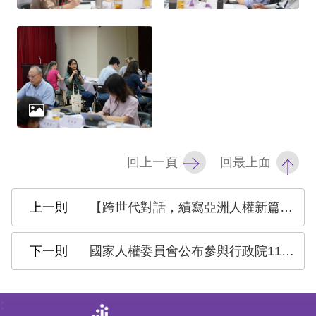
網
站
安
全
政
策
回上一頁
回最上面
隱
私
【跨世代對話，續寫亞洲人權新篇章！#2025亞洲人權跨世代對話論壇 開放報名】
權
保
國家人權委員會公布參與行政院113年10月至11月間「落實國家人權行動計畫辦理情形表」第3次審查會議(共3場)之監督情形
護
政
: