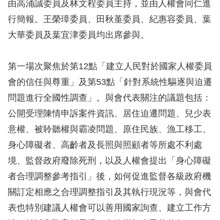
息
由高涌誠委員及林文程委員主持，並由人權會同仁進
行簡報。王榮璋委員、田秋堇委員、紀惠容委員、葉
人
大華委員及葉宜津委員均出席參與。
權
業
第一場次聚焦於第12點「建立人民對於國家人權委員
務
會的信任與尊重」及第53點「針對系統性驅逐與迫遷
核
問題進行全國性調查」。與會代表關注的議題包括：
心
公開受理陳情申訴案件資訊、居住迫遷問題、兒少表
人
意權、被聆聽權與霸凌問題、原住民族、漁工移工、
權
身心障礙者、高齡者及長照與照顧者等所處不利處
公
約
境、監督政府廢除死刑，以及人權會提出「身心障礙
者合理調整參考指引」後，如何促進監督各級政府機
陳
關訂定相應之合理調整指引及其執行現況等，與會代
情
表也特別建議人權會可以善用國家詢查、建立工作方
申