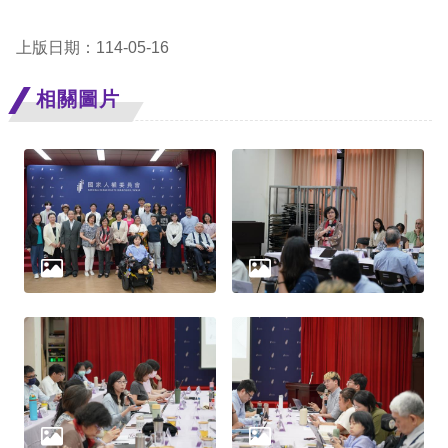
擇
上版日期：114-05-16
語
相關圖片
言
兒少版
回
首
頁
網
站
導
覽