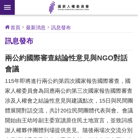
搜
前往主要內容區塊
尋
:::
[另
:::
首頁
最新消息
訊息發布
開
核
訊息發布
心
新
人
權
視
公
兩公約國際審查結論性意見與NGO對話
約
窗]
會議
關
115年即將進行兩公約第四次國家報告國際審查，國
於
本
家人權委員會為回應兩公約第三次國家報告國際審查
會
涉及人權會之結論性意見與建議點次，15日與民間團
體展開對話交流，共計20位民間團體代表與會。會議
最
開始由王幼玲副主委宣讀原住民土地宣言，並致詞感
新
謝人權夥伴團體到場提供意見。隨後兩場次交流分別
消