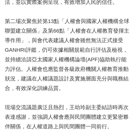
法，並以實際案例呈現，有效增加人民的信任。
訴
人
第二場次聚焦於第13點「人權會與國家人權機構全球
權
聯盟建立關係」及第66點「人權會在人權教育發揮主
資
導作用」，與會代表建議人權會雖然無法正式接受
料
庫
GANHRI評鑑，仍可依據相關規範自行評估及檢視，
並持續洽請亞太國家人權機構論壇(APF)協助執行能
無
力評估。人權會也應監督各級政府機關人權教育推動
障
狀況，建議在人權議題設計及實施層面充分與職務結
礙
合，有效深化訓練品質。
快
捷
現場交流議題廣泛且熱烈，王幼玲副主委結語時再次
鍵
表達感謝，並強調人權會應與民間團體建立更緊密夥
請
伴關係，在人權道路上與民間團體一同前行。
選