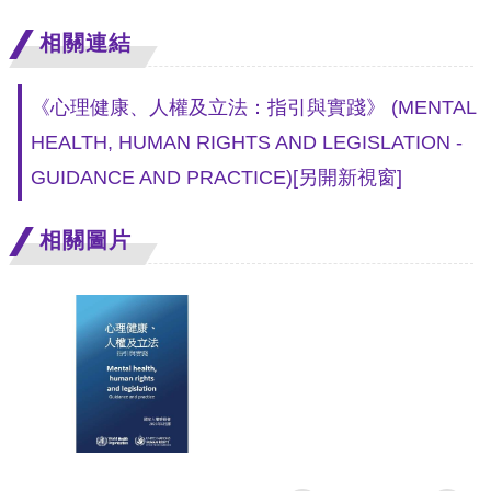
訴
相關連結
人
權
《心理健康、人權及立法：指引與實踐》 (MENTAL
資
HEALTH, HUMAN RIGHTS AND LEGISLATION -
料
GUIDANCE AND PRACTICE)
[另開新視窗]
庫
相關圖片
無
障
礙
快
捷
鍵
請
選