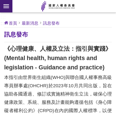
搜
前往主要內容區塊
尋
:::
[另
:::
首頁
最新消息
訊息發布
開
核
訊息發布
心
新
人
權
視
公
《心理健康、人權及立法：指引與實踐》
約
窗]
(Mental health, human rights and
關
legislation - Guidance and practice)
於
本
本指引由世界衛生組織(WHO)與聯合國人權事務高級
會
專員辦事處(OHCHR)於2023年10月共同出版，旨在
協助各國通過、修訂或實施精神衛生立法，確保心理
最
健康政策、系統、服務及計畫能夠遵循包括《身心障
新
消
礙者權利公約》(CRPD)在內的國際人權標準，以便