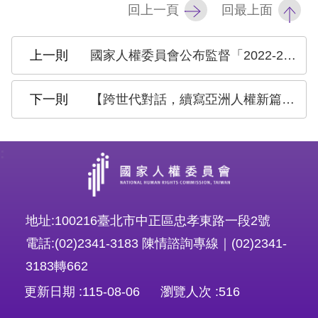
回上一頁
回最上面
擇
國家人權委員會公布監督「2022-2024國家人權行動計畫」執行情形成果之報告
語
言
【跨世代對話，續寫亞洲人權新篇章！#2025亞洲人權跨世代對話論壇 開放報名】
兒少版
:
回
首
頁
地址:100216臺北市中正區忠孝東路一段2號
網
電話:(02)2341-3183 陳情諮詢專線｜(02)2341-
站
3183轉662
導
更新日期
115-08-06
瀏覽人次
516
覽