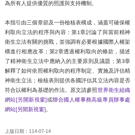
息
為所有人提供優質的照護與支持機制。
人
本指引由三個章節及一份檢核表構成，涵蓋可確保權
權
利取向立法的程序與內容：第1章討論了與當前精神
業
務
衛生立法有關的挑戰，並強調有必要根據國際人權架
構進行相應改革；第2章透過權利取向的條款，描述
核
了精神衛生立法中應納入的主要原則及議題；第3章
心
解釋了如何依照權利取向的程序制定、實施及評估精
人
神衛生立法；檢核表則提供各國評估其立法內容是否
權
公
符合以權利為基礎的作法。原文請參照
世界衛生組織
約
網站
[另開新視窗]
或
聯合國人權事務高級專員辦事處
網站
[另開新視窗]
。
陳
情
申
上版日期：114-07-14