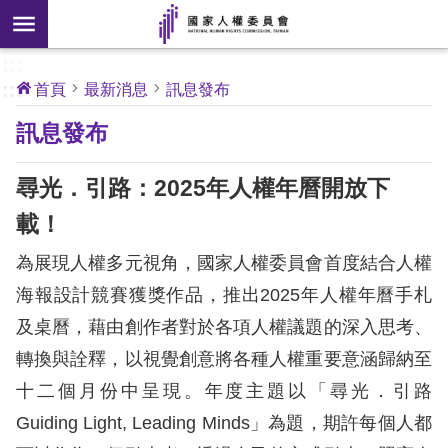
搜
前往主要內容區塊
尋
:::
[另
:::
首頁
最新消息
訊息發布
開
核
訊息發布
心
新
人
權
視
公
尋光．引路：2025年人權年曆開放下
約
窗]
載！
關
為展現人權多元視角，國家人權委員會首度結合人權
於
本
海報設計競賽獲獎作品，推出2025年人權年曆手札
會
及桌曆，藉由創作者對於各項人權議題的深入思考、
轉換與詮釋，以視覺創意將各種人權重要意涵歸納至
最
十二個月份中呈現。年度主題以「尋光．引路
新
Guiding Light, Leading Minds」為題，期許每個人都
消