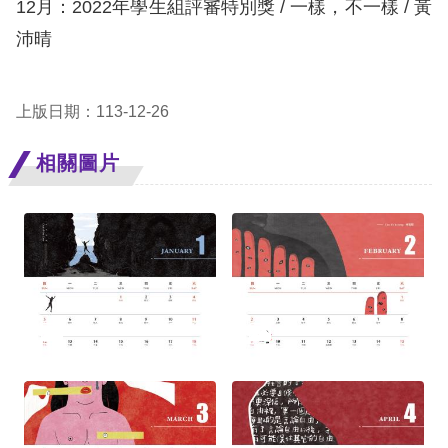
12月：2022年學生組評審特別獎 / 一樣，不一樣 / 黃
沛晴
擇
語
上版日期：113-12-26
言
相關圖片
兒少版
回
首
頁
網
站
導
覽