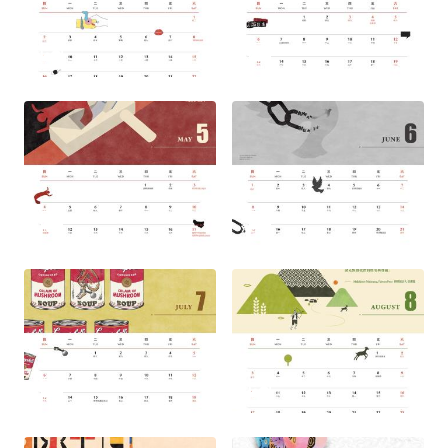
網
站
安
全
政
策
隱
私
權
保
護
政