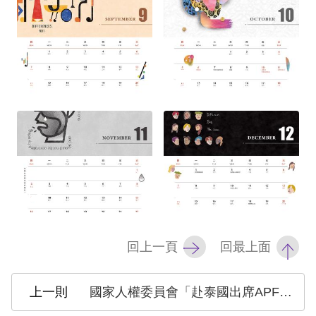
策
政
府
網
站
資
料
開
放
宣
告
回上一頁
回最上面
無
國家人權委員會「赴泰國出席APF年度會員大會」出國報告
障