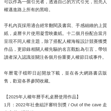
息
可以作為一個引光者，透過自己的方式引光，照亮人
權邁進路上所有的黑暗。
人
權
手札內頁採用適合經常翻閱及書寫、手感細緻的上質
業
紙，桌曆卡片使用凝雪映畫紙。十二個月份配合當月
務
呈現不同人權主題，除了搭配人權海報設計競賽獲獎
核
作品，更節錄相關人權先驅的名言觀點為引言，帶領
心
讀者深入認識並關注各個月份重要人權節日或事件。
人
權
年曆電子檔即日起開放下載，並在各大網路書店販
公
約
售，歡迎各界參閱收藏。
陳
【2025年人權年曆手札桌曆使用作品】
情
1月：2022年社會組評審特別獎 / Out of the cave 走
申