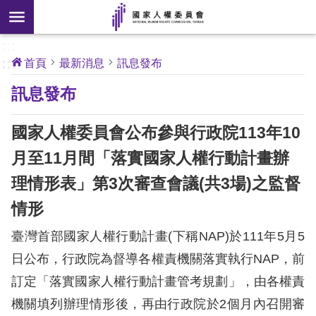
搜
前往主要內容區塊
尋
:::
[另
:::
首頁
最新消息
訊息發布
開
核
訊息發布
心
新
人
權
視
公
國家人權委員會公布參與行政院113年10
約
窗]
月至11月間「落實國家人權行動計畫辦
關
理情形表」第3次審查會議(共3場)之監督
於
本
情形
會
臺灣首部國家人權行動計畫(下稱NAP)於111年5月5
日公布，行政院為督導各權責機關落實執行NAP，前
最
訂定「落實國家人權行動計畫管考規劃」，由各權責
新
消
機關填列辦理情形後，再由行政院於2個月內召開審