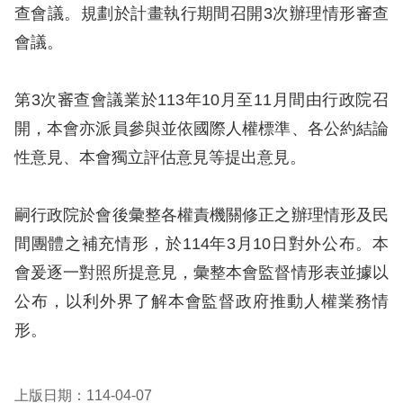
息
查會議。規劃於計畫執行期間召開3次辦理情形審查
會議。
人
權
第3次審查會議業於113年10月至11月間由行政院召
業
務
開，本會亦派員參與並依國際人權標準、各公約結論
性意見、本會獨立評估意見等提出意見。
核
心
嗣行政院於會後彙整各權責機關修正之辦理情形及民
人
權
間團體之補充情形，於114年3月10日對外公布。本
公
會爰逐一對照所提意見，彙整本會監督情形表並據以
約
公布，以利外界了解本會監督政府推動人權業務情
形。
陳
情
申
上版日期：114-04-07