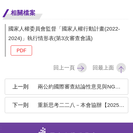
訴
相關檔案
人
權
國家人權委員會監督「國家人權行動計畫(2022-
資
2024)」執行情形表(第3次審查會議)
料
庫
PDF
無
回上一頁
回最上面
障
礙
兩公約國際審查結論性意見與NGO對話會議
快
捷
重新思考二二八－本會協辦【2025第十三屆共生音樂節】真人圖書館及展覽，歡迎踴躍參加
鍵
請
:
選