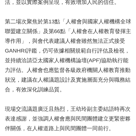
法，並以實際案例呈現，有效增加人民的信任。
訴
人
第二場次聚焦於第13點「人權會與國家人權機構全球
權
聯盟建立關係」及第66點「人權會在人權教育發揮主
資
導作用」，與會代表建議人權會雖然無法正式接受
料
庫
GANHRI評鑑，仍可依據相關規範自行評估及檢視，
並持續洽請亞太國家人權機構論壇(APF)協助執行能
無
力評估。人權會也應監督各級政府機關人權教育推動
障
狀況，建議在人權議題設計及實施層面充分與職務結
礙
合，有效深化訓練品質。
快
捷
現場交流議題廣泛且熱烈，王幼玲副主委結語時再次
鍵
表達感謝，並強調人權會應與民間團體建立更緊密夥
請
伴關係，在人權道路上與民間團體一同前行。
選