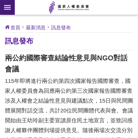
搜
前往主要內容區塊
尋
:::
[另
:::
首頁
最新消息
訊息發布
開
核
訊息發布
心
新
人
權
視
公
兩公約國際審查結論性意見與NGO對話
約
窗]
會議
關
115年即將進行兩公約第四次國家報告國際審查，國
於
本
家人權委員會為回應兩公約第三次國家報告國際審查
會
涉及人權會之結論性意見與建議點次，15日與民間團
體展開對話交流，共計20位民間團體代表與會。會議
最
開始由王幼玲副主委宣讀原住民土地宣言，並致詞感
新
謝人權夥伴團體到場提供意見。隨後兩場次交流分別
消