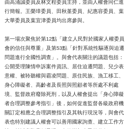
息
由高涌誠委員及林文程委員主持，並由人權會同仁進
行簡報。王榮璋委員、田秋堇委員、紀惠容委員、葉
人
大華委員及葉宜津委員均出席參與。
權
業
第一場次聚焦於第12點「建立人民對於國家人權委員
務
會的信任與尊重」及第53點「針對系統性驅逐與迫遷
核
問題進行全國性調查」。與會代表關注的議題包括：
心
公開受理陳情申訴案件資訊、居住迫遷問題、兒少表
人
意權、被聆聽權與霸凌問題、原住民族、漁工移工、
權
身心障礙者、高齡者及長照與照顧者等所處不利處
公
約
境、監督政府廢除死刑，以及人權會提出「身心障礙
者合理調整參考指引」後，如何促進監督各級政府機
陳
關訂定相應之合理調整指引及其執行現況等，與會代
情
表也特別建議人權會可以善用國家詢查、建立工作方
申