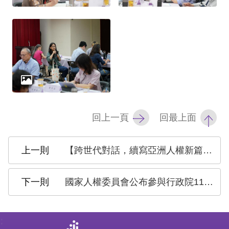
網
站
安
全
政
策
回上一頁
回最上面
隱
私
【跨世代對話，續寫亞洲人權新篇章！#2025亞洲人權跨世代對話論壇 開放報名】
權
保
國家人權委員會公布參與行政院113年10月至11月間「落實國家人權行動計畫辦理情形表」第3次審查會議(共3場)之監督情形
護
政
: