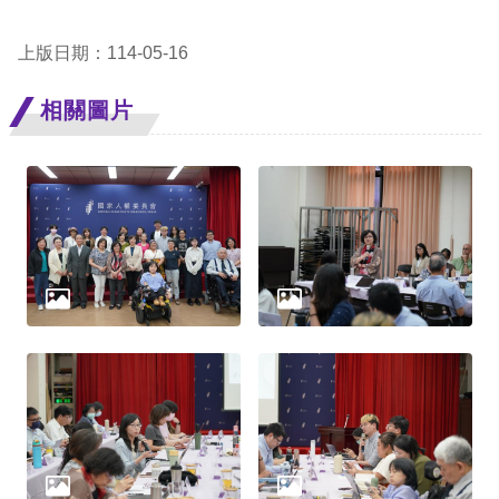
擇
上版日期：114-05-16
語
相關圖片
言
兒少版
回
首
頁
網
站
導
覽