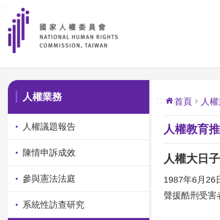
:::
前往主要內容區塊
:::
人權業務
:::
首頁
人權
人權議題報告
人權教育推
陳情申訴成效
人權大日子
參與憲法法庭
1987年6
聲援酷刑受害
系統性訪查研究