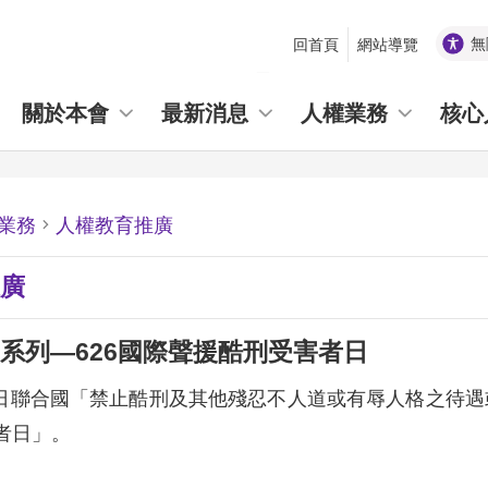
無
回首頁
網站導覽
_
關於本會
最新消息
人權業務
核心
業務
人權教育推廣
廣
系列—626國際聲援酷刑受害者日
月26日聯合國「禁止酷刑及其他殘忍不人道或有辱人格之待
者日」。