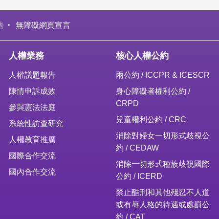
告
無障礙網頁宣言
人權業務
核心人權公約
人權議題報告
兩公約 / ICCPR & ICESCR
陳情申訴成效
身心障礙者權利公約 /
CRPD
參與憲法法庭
兒童權利公約 / CRC
系統性訪查研究
消除對婦女一切形式歧視公
人權教育推廣
約 / CEDAW
國際合作交流
消除一切形式種族歧視國際
國內合作交流
公約 / ICERD
禁止酷刑和其他殘忍不人道
或有辱人格的待遇或處罰公
約 / CAT