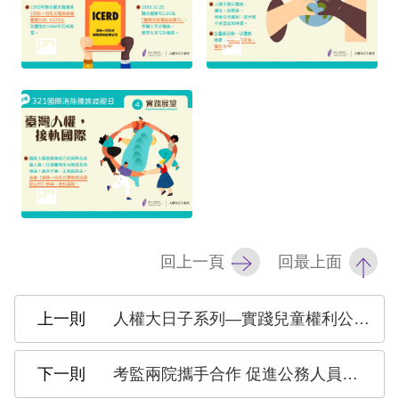
訴
人
權
資
料
庫
無
障
礙
回上一頁
回最上面
快
捷
人權大日子系列—實踐兒童權利公約 照顧每一個孩子
鍵
請
考監兩院攜手合作 促進公務人員人權教育
選