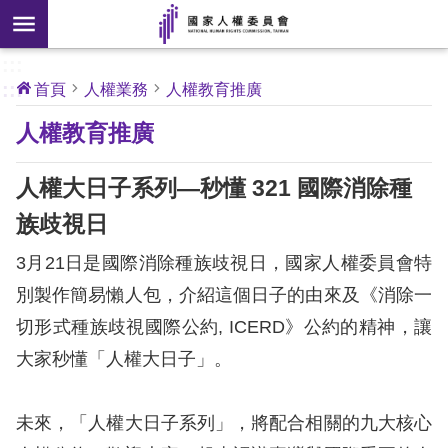
搜
前往主要內容區塊
尋
:::
[另
:::
首頁
人權業務
人權教育推廣
開
核
人權教育推廣
心
新
人
權
視
公
人權大日子系列—秒懂 321 國際消除種
約
窗]
族歧視日
關
3月21日是國際消除種族歧視日，國家人權委員會特
於
本
別製作簡易懶人包，介紹這個日子的由來及《消除一
會
切形式種族歧視國際公約, ICERD》公約的精神，讓
大家秒懂「人權大日子」。
最
新
未來，「人權大日子系列」，將配合相關的九大核心
消