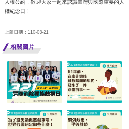
息
人權公約，歡迎大家一起來認識臺灣與國際重要的人
權紀念日！
人
權
業
上版日期：110-03-21
務
相關圖片
核
心
人
權
公
約
陳
情
申