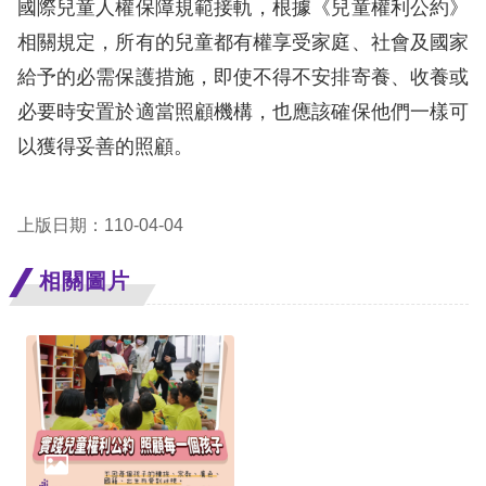
息
國際兒童人權保障規範接軌，根據《兒童權利公約》
相關規定，所有的兒童都有權享受家庭、社會及國家
人
給予的必需保護措施，即使不得不安排寄養、收養或
權
必要時安置於適當照顧機構，也應該確保他們一樣可
業
以獲得妥善的照顧。
務
核
上版日期：110-04-04
心
人
相關圖片
權
公
約
陳
情
申