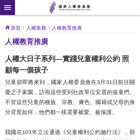
搜
前往主要內容區塊
尋
:::
[另
:::
首頁
人權業務
人權教育推廣
開
核
人權教育推廣
心
新
人
權
視
公
人權大日子系列—實踐兒童權利公約 照
約
窗]
顧每一個孩子
關
兒童節即將來到，國家人權委員會在3月31日前往關
於
本
愛之子家園，訪視這些受到社政單位安置的孩童們。
會
不管這些兒童的種族、宗教、膚色、國籍或父母的身
分背景如何，他們都一樣需要被愛、被保護。
最
新
我國在103年立法通過《兒童權利公約施行法》，與
消