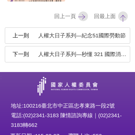
訴
回上一頁
回最上面
人
權
資
人權大日子系列—紀念51國際勞動節
料
庫
人權大日子系列—秒懂 321 國際消除種族歧視日
無
障
:
礙
快
捷
地址:100216臺北市中正區忠孝東路一段2號
鍵
電話:(02)2341-3183 陳情諮詢專線｜(02)2341-
請
3183轉662
選