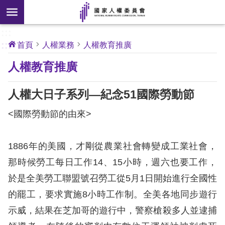
搜
前往主要內容區塊
尋
:::
[另
:::
首頁
人權業務
人權教育推廣
開
核
人權教育推廣
心
新
人
權
視
公
人權大日子系列—紀念51國際勞動節
約
窗]
<國際勞動節的由來>
關
於
1886年的美國，才剛從農業社會轉變成工業社會，
本
會
那時候勞工每日工作14、15小時，週六也要工作，
於是全美勞工聯盟號召勞工從5月1日開始進行全國性
最
的罷工，要求實施8小時工作制。全美各地同步遊行
新
示威，結果在芝加哥的遊行中，警察槍殺多人並逮捕
消