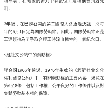
領導者，在隨後的審判中有數位工運領袖被判處死
息
刑。
人
權
3年後，在巴黎召開的第二國際大會通過決議，將每
業
年的5月1日定為國際勞動節。因此，國際勞動節正是
務
工運領袖為了爭取合理工時流血犧牲的一個紀念日。
核
心
<經社文公約中的勞動權>
人
權
聯合國1966年通過、1976年生效的《經濟社會文化
公
約
權利國際公約》中，有關勞動權的主要內容，規範在
第6至8條，包括工作權、公平良好的工作條件以及對
陳
集體勞動基本權的保障。
情
申