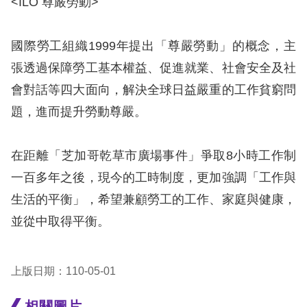
<ILO 尊嚴勞動>
訴
人
國際勞工組織1999年提出「尊嚴勞動」的概念，主
權
張透過保障勞工基本權益、促進就業、社會安全及社
資
會對話等四大面向，解決全球日益嚴重的工作貧窮問
料
題，進而提升勞動尊嚴。
庫
無
在距離「芝加哥乾草市廣場事件」爭取8小時工作制
障
一百多年之後，現今的工時制度，更加強調「工作與
礙
生活的平衡」，希望兼顧勞工的工作、家庭與健康，
快
並從中取得平衡。
捷
鍵
上版日期：110-05-01
請
相關圖片
選