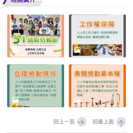
擇
語
言
兒少版
回
首
頁
網
站
導
回上一頁
回最上面
覽