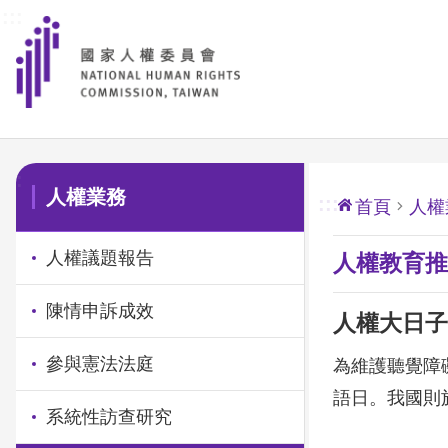
:::
前往主要內容區塊
:::
人權業務
:::
首頁
人權
人權議題報告
人權教育推
陳情申訴成效
人權大日子
參與憲法法庭
為維護聽覺障
語日。我國則
系統性訪查研究