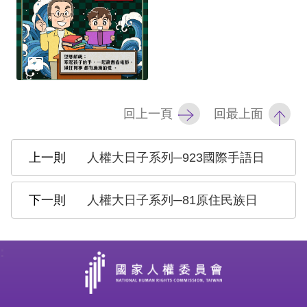
訴
人
權
資
料
庫
回上一頁
回最上面
無
人權大日子系列─923國際手語日
障
礙
人權大日子系列─81原住民族日
快
捷
鍵
:
請
選