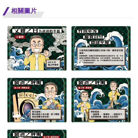
息
相關圖片
人
權
業
務
核
心
人
權
公
約
陳
情
申