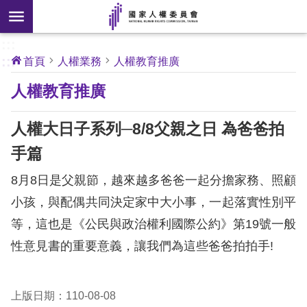
搜
前往主要內容區塊
尋
:::
[另
:::
首頁
人權業務
人權教育推廣
開
核
人權教育推廣
心
新
人
權
視
公
人權大日子系列─8/8父親之日 為爸爸拍
約
窗]
手篇
關
8月8日是父親節，越來越多爸爸一起分擔家務、照顧
於
本
小孩，與配偶共同決定家中大小事，一起落實性別平
會
等，這也是《公民與政治權利國際公約》第19號一般
性意見書的重要意義，讓我們為這些爸爸拍拍手!
最
新
消
上版日期：110-08-08