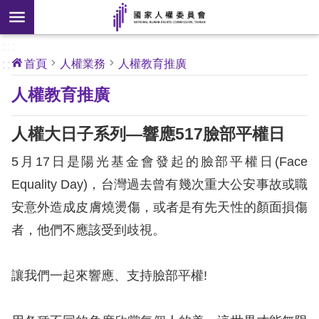
搜
前往主要內容區塊
尋
:::
[另
:::
首頁
人權業務
人權教育推廣
開
核
人權教育推廣
心
新
人
權
視
公
人權大日子系列—響應517臉部平權日
約
窗]
5月17日是陽光基金會發起的臉部平權日(Face
關
Equality Day)，台灣過去曾有幾次重大公安事故或職
於
安意外造成皮膚燒燙傷，或者是有先天性的顏面損傷
本
會
者，他們不應該受到歧視。
最
讓我們一起來響應、支持臉部平權!
新
消