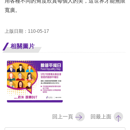
用各種不同的角度欣賞每個人的美，這世界才能無限
息
寬廣。
人
權
上版日期：110-05-17
業
務
相關圖片
核
心
人
權
公
約
陳
回上一頁
回最上面
情
申