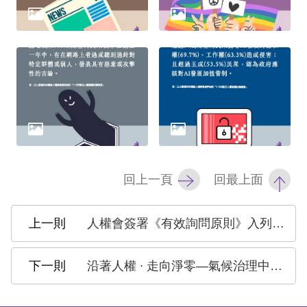
網
站
安
全
政
策
隱
回上一頁
回最上面
私
權
人權會簽署《有效詢問原則》入列國際支持者名單
保
護
沿著人權 ∙ 走向淨零—氣候治理中的環境人權論壇
政