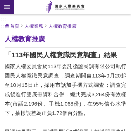
搜
前往主要內容區塊
尋
:::
[另
:::
首頁
人權業務
人權教育推廣
開
核
人權教育推廣
心
新
人
權
視
公
「113年國民人權意識民意調查」結果
約
窗]
國家人權委員會於113年委託循證民調有限公司執行
關
國民人權意識民意調查，調查期間自113年9月20起
於
至10月15日止，採用市話加手機方式調查；調查完
本
會
成後進行雙底冊資料合併，總共完成3,264份有效樣
本(市話2,196份、手機1,068份)，在95%信心水準
最
下，抽樣誤差為正負1.72個百分點。
新
消