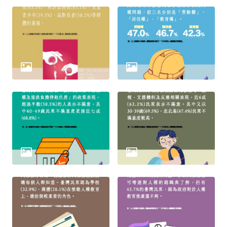
擇
語
言
兒少版
回
首
頁
網
站
導
覽