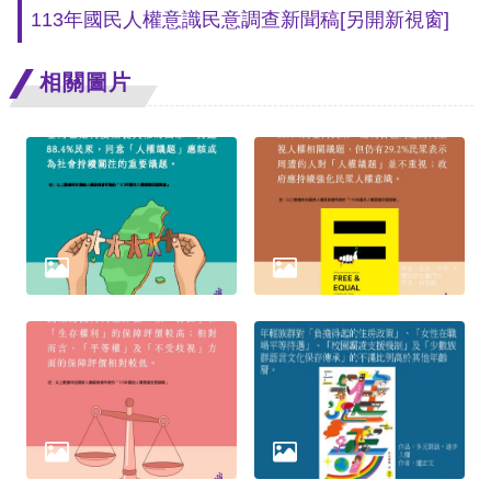
訴
113年國民人權意識民意調查新聞稿
[另開新視窗]
人
相關圖片
權
資
料
庫
無
障
礙
快
捷
鍵
請
選