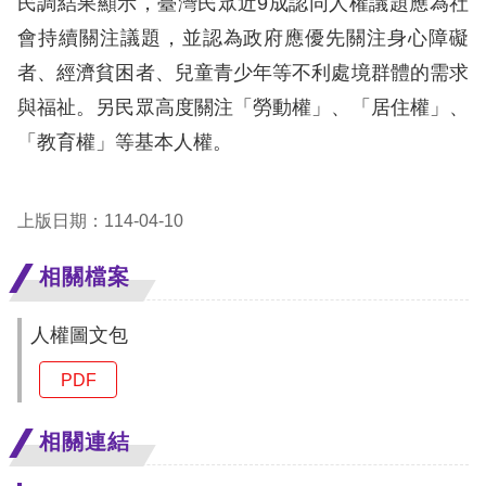
民調結果顯示，臺灣民眾近9成認同人權議題應為社
息
會持續關注議題，並認為政府應優先關注身心障礙
人
者、經濟貧困者、兒童青少年等不利處境群體的需求
權
與福祉。另民眾高度關注「勞動權」、「居住權」、
業
「教育權」等基本人權。
務
核
上版日期：114-04-10
心
人
相關檔案
權
公
人權圖文包
約
PDF
陳
情
相關連結
申