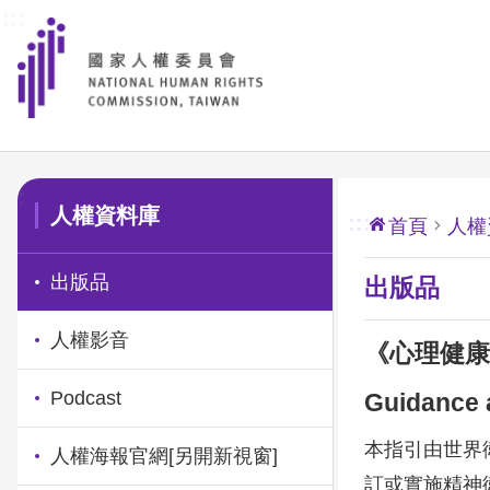
:::
前往主要內容區塊
:::
人權資料庫
:::
首頁
人權
出版品
出版品
人權影音
《心理健康、人權
Podcast
Guidance 
本指引由世界衛
人權海報官網
[另開新視窗]
訂或實施精神