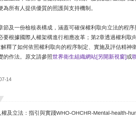
便為所有人提供優質的照護與支持機制。
章節及一份檢核表構成，涵蓋可確保權利取向立法的程序
必要根據國際人權架構進行相應改革；第2章透過權利取
章解釋了如何依照權利取向的程序制定、實施及評估精神
礎的作法。原文請參照
世界衛生組織網站
[另開新視窗]
或
7-14
法：指引與實踐WHO-OHCHR-Mental-health-human-rig