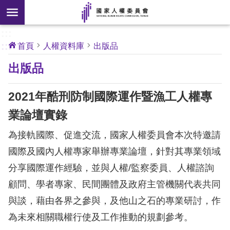
搜
前往主要內容區塊
尋
:::
[另
:::
首頁
人權資料庫
出版品
開
核
出版品
心
新
人
權
視
公
2021年酷刑防制國際運作暨漁工人權專
約
窗]
業論壇實錄
關
為接軌國際、促進交流，國家人權委員會本次特邀請
於
本
國際及國內人權專家舉辦專業論壇，針對其專業領域
會
分享國際運作經驗，並與人權/監察委員、人權諮詢
顧問、學者專家、民間團體及政府主管機關代表共同
最
與談，藉由各界之參與，及他山之石的專業研討，作
新
為未來相關職權行使及工作推動的規劃參考。
消