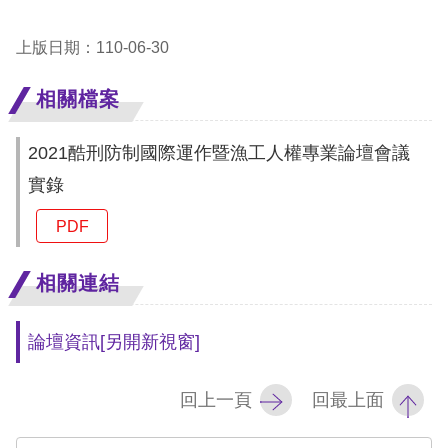
息
上版日期：110-06-30
人
權
相關檔案
業
務
2021酷刑防制國際運作暨漁工人權專業論壇會議
實錄
核
心
PDF
人
權
相關連結
公
約
論壇資訊
[另開新視窗]
陳
回上一頁
回最上面
情
申