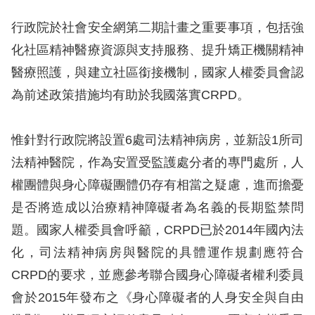
訴
行政院於社會安全網第二期計畫之重要事項，包括強
人
化社區精神醫療資源與支持服務、提升矯正機關精神
權
醫療照護，與建立社區銜接機制，國家人權委員會認
資
為前述政策措施均有助於我國落實CRPD。
料
庫
惟針對行政院將設置6處司法精神病房，並新設1所司
無
法精神醫院，作為安置受監護處分者的專門處所，人
障
權團體與身心障礙團體仍存有相當之疑慮，進而擔憂
礙
是否將造成以治療精神障礙者為名義的長期監禁問
快
題。國家人權委員會呼籲，CRPD已於2014年國內法
捷
化，司法精神病房與醫院的具體運作規劃應符合
鍵
CRPD的要求，並應參考聯合國身心障礙者權利委員
請
會於2015年發布之《身心障礙者的人身安全與自由
選