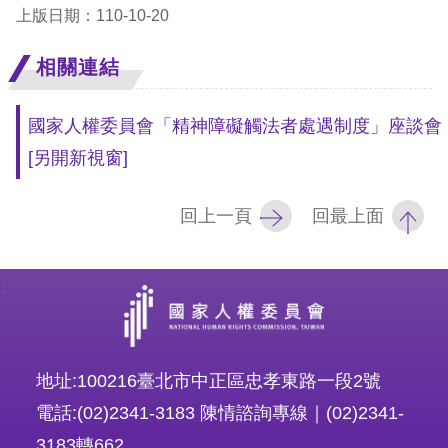
礙
上版日期：110-10-20
網
頁
相關連結
宣
國家人權委員會「精神障礙觸法者處遇制度」座談會
言
[另開新視窗]
回上一頁
回最上面
:
地址:100216臺北市中正區忠孝東路一段2號
電話:(02)2341-3183 陳情諮詢專線｜(02)2341-
3183轉662