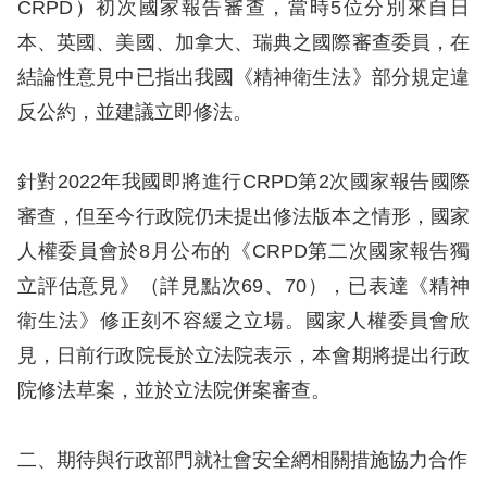
息
CRPD）初次國家報告審查，當時5位分別來自日
本、英國、美國、加拿大、瑞典之國際審查委員，在
人
結論性意見中已指出我國《精神衛生法》部分規定違
權
反公約，並建議立即修法。
業
務
針對2022年我國即將進行CRPD第2次國家報告國際
核
審查，但至今行政院仍未提出修法版本之情形，國家
心
人權委員會於8月公布的《CRPD第二次國家報告獨
人
立評估意見》（詳見點次69、70），已表達《精神
權
衛生法》修正刻不容緩之立場。國家人權委員會欣
公
約
見，日前行政院長於立法院表示，本會期將提出行政
院修法草案，並於立法院併案審查。
陳
情
二、期待與行政部門就社會安全網相關措施協力合作
申