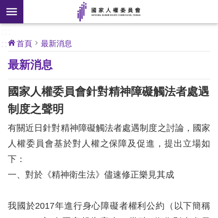
搜
前往主要內容區塊
尋
:::
[另
:::
首頁
最新消息
開
核
最新消息
心
新
人
權
視
公
國家人權委員會針對精神障礙觸法者處遇
約
窗]
制度之聲明
關
有關近日針對精神障礙觸法者處遇制度之討論，國家
於
本
人權委員會基於對人權之保障及促進，提出立場如
會
下：
一、對於《精神衛生法》儘速修正樂見其成
最
新
我國於2017年進行身心障礙者權利公約（以下簡稱
消