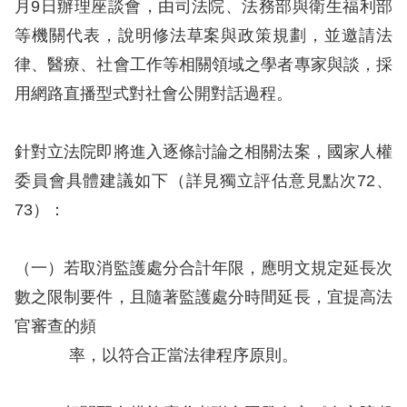
月9日辦理座談會，由司法院、法務部與衛生福利部
等機關代表，說明修法草案與政策規劃，並邀請法
網
律、醫療、社會工作等相關領域之學者專家與談，採
站
用網路直播型式對社會公開對話過程。
安
全
針對立法院即將進入逐條討論之相關法案，國家人權
政
委員會具體建議如下（詳見獨立評估意見點次72、
策
73）：
隱
私
（一）若取消監護處分合計年限，應明文規定延長次
權
數之限制要件，且隨著監護處分時間延長，宜提高法
保
官審查的頻
護
率，以符合正當法律程序原則。
政