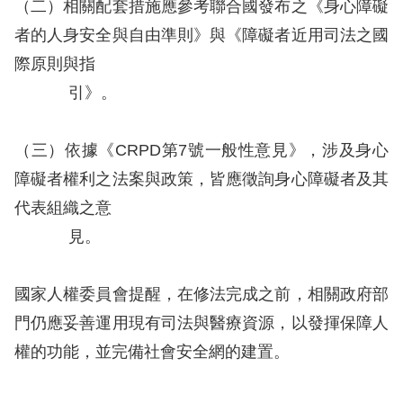
策
（二）相關配套措施應參考聯合國發布之《身心障礙
者的人身安全與自由準則》與《障礙者近用司法之國
政
際原則與指
府
引》。
網
站
（三）依據《CRPD第7號一般性意見》，涉及身心
資
障礙者權利之法案與政策，皆應徵詢身心障礙者及其
料
代表組織之意
開
見。
放
宣
國家人權委員會提醒，在修法完成之前，相關政府部
告
門仍應妥善運用現有司法與醫療資源，以發揮保障人
無
權的功能，並完備社會安全網的建置。
障