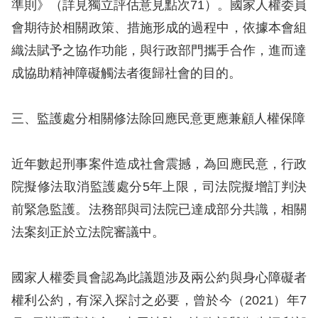
準則》（詳見獨立評估意見點次71）。國家人權委員
會期待於相關政策、措施形成的過程中，依據本會組
擇
織法賦予之協作功能，與行政部門攜手合作，進而達
語
成協助精神障礙觸法者復歸社會的目的。
言
三、監護處分相關修法除回應民意更應兼顧人權保障
兒少版
回
近年數起刑事案件造成社會震撼，為回應民意，行政
首
院擬修法取消監護處分5年上限，司法院擬增訂判決
頁
前緊急監護。法務部與司法院已達成部分共識，相關
法案刻正於立法院審議中。
網
站
國家人權委員會認為此議題涉及兩公約與身心障礙者
導
權利公約，有深入探討之必要，曾於今（2021）年7
覽