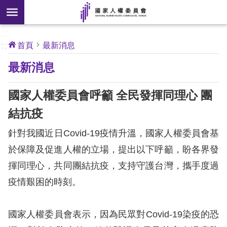
搜
前往主要內容區塊
尋
:::
[另
:::
首頁
最新消息
開
核
最新消息
心
新
人
權
視
公
國家人權委員會呼籲 全民發揮同理心 團
約
窗]
結抗疫
關
針對我國近日Covid-19疫情升溫，國家人權委員會基
於
本
於保障及促進人權的立場，提出以下呼籲，盼各界發
會
揮同理心，共同團結抗疫，支持守護台灣，攜手度過
疫情艱困的時刻。
最
新
國家人權委員會表示，因為民眾對Covid-19染疫的恐
消