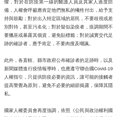
息
懼，對於在防疫第一線的醫護人員及其家人過度防
備，人權會呼籲應肯定他們無私的犧牲付出，給予支
人
持與鼓勵；對於出入特定區域的居民，不要歧視或差
權
別對待，甚至污名化；對於疑似染疫者，疫調期間不
業
要獵巫或暴露其個資，避免貼標籤；對於誠實交代足
務
跡的確診者，應予肯定，不要肉搜及嘲諷。
核
心
此外，各直轄、縣市政府公布確診者的足跡時，以及
人
新聞媒體進行疫情報導時，也應遵守聯合國Covid-19
權
人權指引，只提供防疫必要的資訊，讓可能的接觸者
公
約
提高警覺為原則，避免不必要的細節揭露，保障其隱
私。
陳
情
國家人權委員會再度強調，依照《公民與政治權利國
申