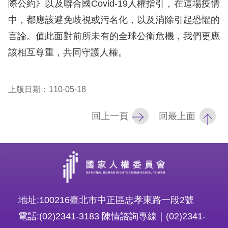
際公約》以及聯合國Covid-19人權指引，在這場疫情
訴
中，都應該避免歧視或污名化，以及消除引起恐懼的
人
言論。值此面對前所未有的全球公衛危機，我們更應
權
該相互尊重，共同守護人權。
資
料
庫
上版日期：110-05-18
無
回上一頁
回最上面
障
礙
:
快
捷
鍵
地址:100216臺北市中正區忠孝東路一段2號
請
電話:(02)2341-3183 陳情諮詢專線｜(02)2341-
選