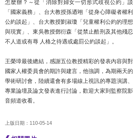
怎麼辦？～從「消除對婦女一切形式歧視公約」談
「國家義務」、台大教授孫迺翊「從身心障礙者權利
擇
公約談起」、台大教授劉淑瓊「兒童權利公約的理想
語
與現實」、東吳教授鄧衍森「從禁止酷刑及其他殘忍
言
不人道或有辱 人格之待遇或處罰公約談起」。
兒少版
王榮璋最後總結，感謝五位教授精彩的發表內容與對
回
國家人權委員會的期許與建言，他強調，為期兩天的
首
學術研討會，陸續還會有多場線上視訊的專題演講、
頁
專業論壇及論文發表進行討論，歡迎大家到監察院影
音頻道收看。
網
站
上版日期：110-05-14
導
覽