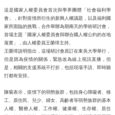
息
這是國家人權委員會首次與學界團體「社會福利學
人
會」，針對疫情所衍生的新興人權議題，以及福利國
權
家所面臨的挑戰，合作舉辦為期兩天的學術研討會，
業
首場主題「國家人權委員會與聯合國人權公約的在地
務
落實」，由人權委員王榮璋主持。
核
王榮璋說明指出，這場研討會原訂在東吳大學舉行，
心
但是因為疫情的關係，緊急改為線上視訊直播，但
人
是，相關的支援系統不打折，包括現場手語、即時聽
權
打都有安排。
公
約
陳菊表示，疫情下的弱勢族群，包括身心障礙者、移
陳
工、原住民、兒少、婦女、高齡者等弱勢族群的基本
情
人權、醫療人權、工作權、健康權、生存權、居住
申