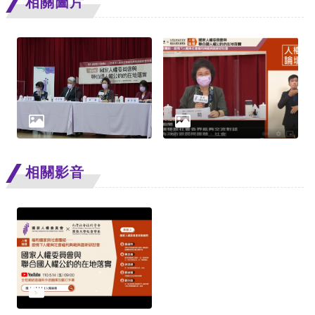
相關圖片
網
站
安
全
政
策
相關影音
隱
私
權
保
護
政