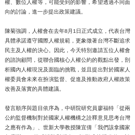
權、數位人權等，可能受到的影響，希望透過不同面
訴
向的討論，進一步提出政策建議。
人
權
陳菊強調，人權會在去年8月1日正式成立，代表台灣
資
具體承諾遵守國際人權規範，更象徵著台灣不斷追求
料
庫
民主及人權的決心。因此，今天特別邀請五位人權會
的諮詢顧問，從聯合國核心人權公約的觀點出發，剖
無
析國內人權現況及面臨的挑戰，並且提出對於國家人
障
權委員會未來在扮演監督、促進及推動政府人權政策
礙
改善及落實的具體建議。
快
捷
發言順序與題目依序為，中研院研究員廖福特「從兩
鍵
公約監督機制對於國家人權機構之詮釋意見思考台灣
請
之應有作為」、世新大學教授陳宜倩「我們該拿國家
選