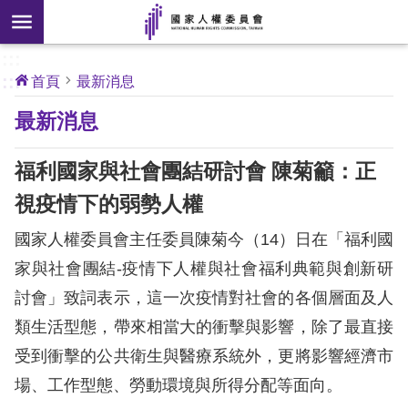
搜
前往主要內容區塊
尋
:::
[另
:::
首頁
最新消息
開
核
最新消息
心
新
人
權
視
公
福利國家與社會團結研討會 陳菊籲：正
約
窗]
視疫情下的弱勢人權
關
國家人權委員會主任委員陳菊今（14）日在「福利國
於
本
家與社會團結-疫情下人權與社會福利典範與創新研
會
討會」致詞表示，這一次疫情對社會的各個層面及人
類生活型態，帶來相當大的衝擊與影響，除了最直接
最
受到衝擊的公共衛生與醫療系統外，更將影響經濟市
新
場、工作型態、勞動環境與所得分配等面向。
消