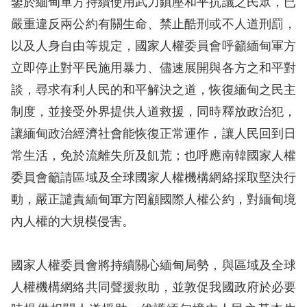
鑒於緬甸軍方持續使用武力鎮壓和平抗議之民眾，已
息
嚴重違反兩公約有關生命、禁止酷刑或不人道刑罰，
人
以及人身自由等規定，國家人權委員會呼籲緬甸軍方
權
立即停止對平民施用暴力、儘速展開與各方之和平對
業
談，尋求有利人民的和平解決之道，恢復緬甸之民主
務
制度，並接受外界提供人道救援，同時釋放政治犯，
核
讓緬甸政治經濟社會能恢復正常運作，讓人民回到日
心
常生活，免於流離失所及飢荒；也呼應南韓國家人權
人
委員會籲請區域及全球國家人權機構網絡採取堅決行
權
動，嚴正譴責緬甸軍方罔顧國際人權公約，對緬甸境
公
約
內人權的大規模侵害。
陳
國家人權委員會將持續關心緬甸局勢，與區域及全球
情
人權機構網絡共同聲援救助，並敦促我國政府於必要
申