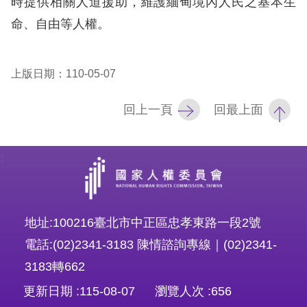
時提供相關人道援助，維護緬甸境內人民之基本生
訴
命、自由等人權。
人
權
上版日期：110-05-07
資
料
回上一頁
回最上面
庫
無
:
障
礙
快
地址:100216臺北市中正區忠孝東路一段2號
捷
電話:(02)2341-3183 陳情諮詢專線｜(02)2341-
鍵
3183轉662
請
更新日期
115-08-07
瀏覽人次
656
選