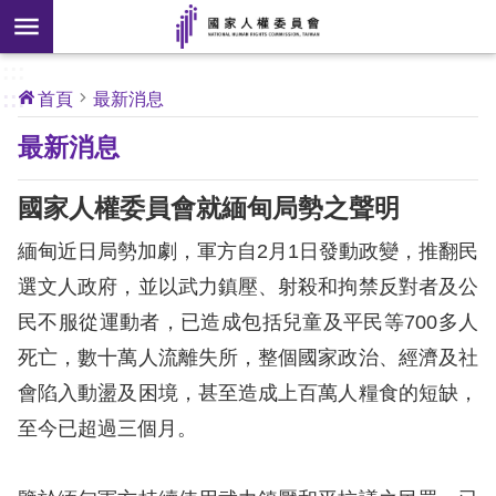
搜
前往主要內容區塊
尋
:::
[另
:::
首頁
最新消息
開
核
最新消息
心
新
人
權
視
公
國家人權委員會就緬甸局勢之聲明
約
窗]
緬甸近日局勢加劇，軍方自2月1日發動政變，推翻民
關
選文人政府，並以武力鎮壓、射殺和拘禁反對者及公
於
民不服從運動者，已造成包括兒童及平民等700多人
本
會
死亡，數十萬人流離失所，整個國家政治、經濟及社
會陷入動盪及困境，甚至造成上百萬人糧食的短缺，
最
至今已超過三個月。
新
消