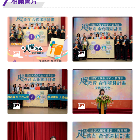
相關圖片
網
站
安
全
政
策
隱
私
權
保
護
政