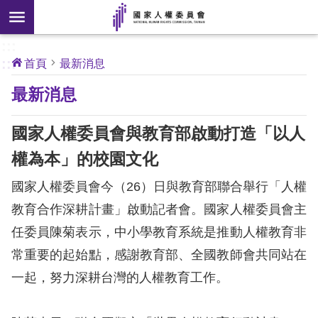
搜
前往主要內容區塊
尋
:::
[另
:::
首頁
最新消息
開
核
最新消息
心
新
人
權
視
公
國家人權委員會與教育部啟動打造「以人
約
窗]
權為本」的校園文化
關
國家人權委員會今（26）日與教育部聯合舉行「人權
於
本
教育合作深耕計畫」啟動記者會。國家人權委員會主
會
任委員陳菊表示，中小學教育系統是推動人權教育非
常重要的起始點，感謝教育部、全國教師會共同站在
最
一起，努力深耕台灣的人權教育工作。
新
消