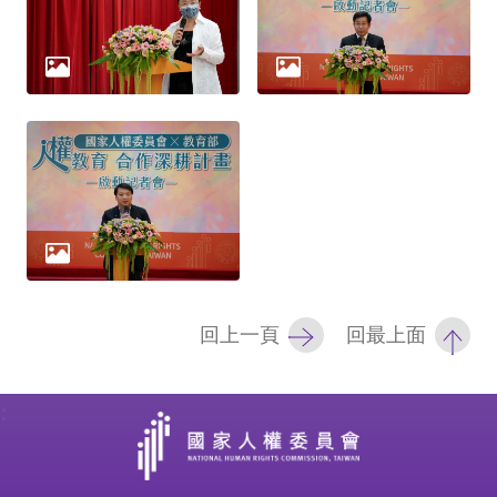
策
政
府
網
站
資
料
開
放
回上一頁
回最上面
宣
告
:
無
障