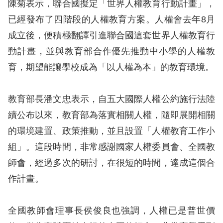
息
陳菊表示，聯合國擬定「世界人權教育行動計畫」，
已經發布了四階段的人權教育方案。人權會去年8月
人
成立後，便積極翻譯引進聯合國這套世界人權教育行
權
動計畫，並與教育部合作優先推動中小學的人權教
業
育，期望能讓學校成為「以人權為本」的教育環境。
務
核
教育部長潘文忠表示，自五大國際人權公約施行法陸
心
續公布以來，教育部為落實相關人權，隨即展開相關
人
的環境建置、政策推動，並且設置「人權教育工作小
權
組」。這段時間，非常感謝國家人權委員會、全國教
公
約
師會，經過多次的研討，在很短的時間，達成這個合
作計畫。
陳
情
全國教師會理事長侯俊良也強調，人權已是普世價
申