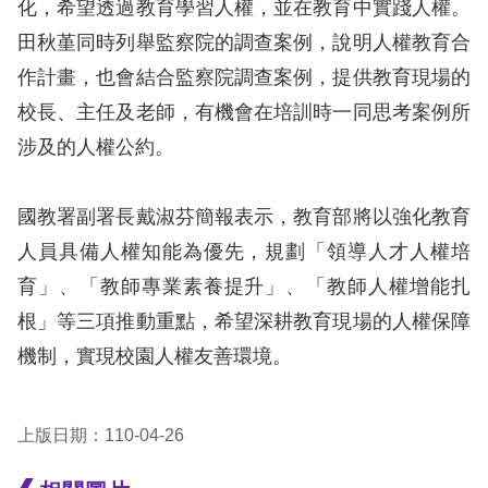
化，希望透過教育學習人權，並在教育中實踐人權。
田秋堇同時列舉監察院的調查案例，說明人權教育合
擇
作計畫，也會結合監察院調查案例，提供教育現場的
語
校長、主任及老師，有機會在培訓時一同思考案例所
言
涉及的人權公約。
兒少版
國教署副署長戴淑芬簡報表示，教育部將以強化教育
回
人員具備人權知能為優先，規劃「領導人才人權培
首
育」、「教師專業素養提升」、「教師人權增能扎
頁
根」等三項推動重點，希望深耕教育現場的人權保障
機制，實現校園人權友善環境。
網
站
上版日期：110-04-26
導
覽