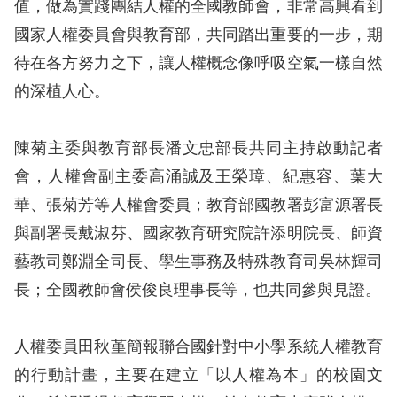
值，做為實踐團結人權的全國教師會，非常高興看到
訴
國家人權委員會與教育部，共同踏出重要的一步，期
人
待在各方努力之下，讓人權概念像呼吸空氣一樣自然
權
的深植人心。
資
料
庫
陳菊主委與教育部長潘文忠部長共同主持啟動記者
會，人權會副主委高涌誠及王榮璋、紀惠容、葉大
無
華、張菊芳等人權會委員；教育部國教署彭富源署長
障
與副署長戴淑芬、國家教育研究院許添明院長、師資
礙
藝教司鄭淵全司長、學生事務及特殊教育司吳林輝司
快
長；全國教師會侯俊良理事長等，也共同參與見證。
捷
鍵
人權委員田秋堇簡報聯合國針對中小學系統人權教育
請
的行動計畫，主要在建立「以人權為本」的校園文
選