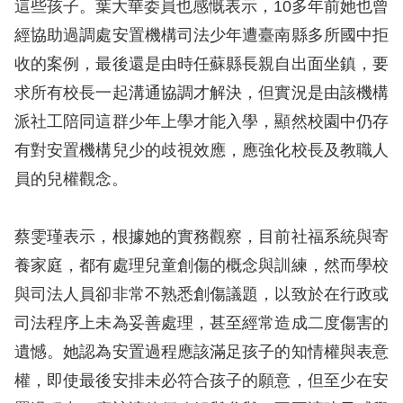
這些孩子。葉大華委員也感慨表示，10多年前她也曾
經協助過調處安置機構司法少年遭臺南縣多所國中拒
收的案例，最後還是由時任蘇縣長親自出面坐鎮，要
求所有校長一起溝通協調才解決，但實況是由該機構
派社工陪同這群少年上學才能入學，顯然校園中仍存
有對安置機構兒少的歧視效應，應強化校長及教職人
員的兒權觀念。
蔡雯瑾表示，根據她的實務觀察，目前社福系統與寄
養家庭，都有處理兒童創傷的概念與訓練，然而學校
與司法人員卻非常不熟悉創傷議題，以致於在行政或
司法程序上未為妥善處理，甚至經常造成二度傷害的
遺憾。她認為安置過程應該滿足孩子的知情權與表意
權，即使最後安排未必符合孩子的願意，但至少在安