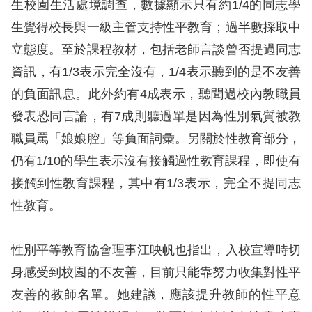
生校園生活處境調查，數據顯示只有約1/4的同志學
生覺得校長與一級主管支持性平教育；過半數採取中
擇
立態度。至於課程教材，包括老師言談曾否提過同志
語
資訊，有1/3表示完全沒有，1/4表示聽到的是不友善
言
的負面訊息。此外約有4成表示，聽聞過校內教職員
發表恐同言論，有7成則聽過單是因為性別氣質被教
兒少版
職員罵「娘娘腔」等負面詞彙。另關於性教育部分，
回
仍有1/10的學生表示沒有接觸過性教育課程，即使有
首
接觸到性教育課程，其中有1/3表示，完全不提同志
頁
性教育。
網
性別平等教育協會理事江映帆也指出，入校宣導時切
站
身感受到校園的不友善，目前只能靠努力收集對性平
導
友善的教師名單。她建議，應該提升教師的性平意
覽