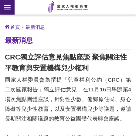
搜
前往主要內容區塊
尋
:::
[另
:::
首頁
最新消息
開
核
最新消息
心
新
人
權
視
公
CRC獨立評估意見焦點座談 聚焦關注性
約
窗]
平教育與安置機構兒少權利
關
國家人權委員會為撰提「兒童權利公約（CRC）第
於
本
二次國家報告」獨立評估意見，在11月16日舉辦第4
會
場次焦點團體座談，針對性少數、偏鄉原住民、身心
障礙等兒少性教育，以及安置機構兒少等議題，邀請
最
長期關注相關議題的教育公益團體代表與會座談。
新
消