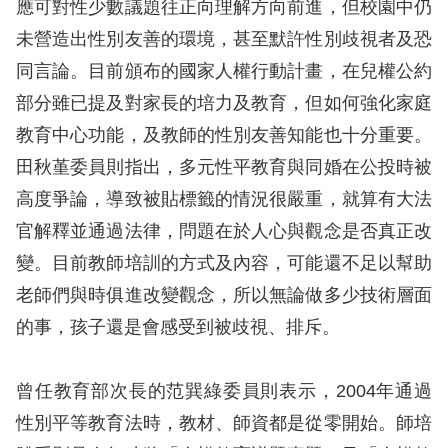
礙
應可對性少數議題往正向理解方向前進，但校園中仍
網
未營造出性別友善的環境，甚至默許性別歧視者及恐
頁
同言論。目前頒布的國家人權行動計畫，在兒權公約
宣
部分雖已提及對家長的培力及教育，但如何強化家庭
言
教育中心功能，及教師的性別友善知能也十分重要。
田秋堇委員則指出，多元性平教育與同婚在公投時被
高度爭論，導致被貼標籤的情況很嚴重，就算有大法
官解釋並通過法律，問題在於人心與觀念是否真正改
變。目前教師培訓的方式及內容，可能還不足以幫助
老師們與時俱進改變觀念，所以無論做多少技術層面
的事，孩子還是會感受到被歧視、排斥。
曾任教育部次長的范巽綠委員則表示，2004年通過
性別平等教育法時，教材、師資都是從零開始。師培