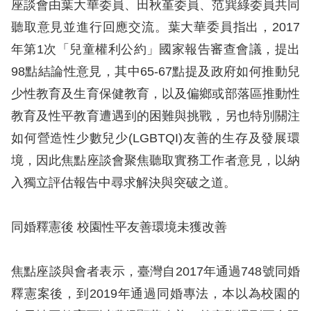
息
座談會由葉大華委員、田秋堇委員、范巽綠委員共同
聽取意見並進行回應交流。葉大華委員指出，2017
人
年第1次「兒童權利公約」國家報告審查會議，提出
權
98點結論性意見，其中65-67點提及政府如何推動兒
業
少性教育及生育保健教育，以及偏鄉或部落區推動性
務
教育及性平教育遭遇到的困難與挑戰，另也特別關注
核
如何營造性少數兒少(LGBTQI)友善的生存及發展環
心
境，因此焦點座談會聚焦聽取實務工作者意見，以納
人
入獨立評估報告中尋求解決與突破之道。
權
公
約
同婚釋憲後 校園性平友善環境未獲改善
陳
焦點座談與會者表示，臺灣自2017年通過748號同婚
情
釋憲案後，到2019年通過同婚專法，本以為校園的
申