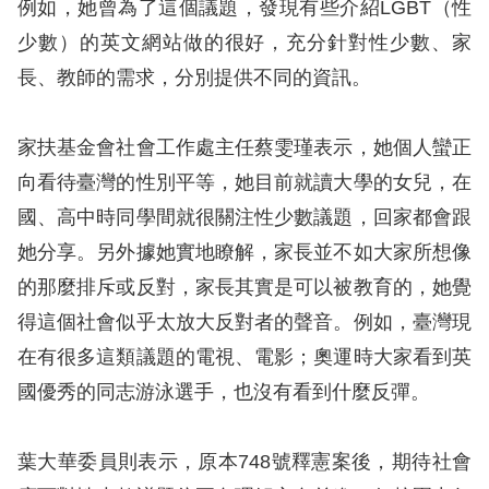
策
例如，她曾為了這個議題，發現有些介紹LGBT（性
少數）的英文網站做的很好，充分針對性少數、家
政
長、教師的需求，分別提供不同的資訊。
府
網
家扶基金會社會工作處主任蔡雯瑾表示，她個人蠻正
站
向看待臺灣的性別平等，她目前就讀大學的女兒，在
資
國、高中時同學間就很關注性少數議題，回家都會跟
料
她分享。另外據她實地瞭解，家長並不如大家所想像
開
的那麼排斥或反對，家長其實是可以被教育的，她覺
放
得這個社會似乎太放大反對者的聲音。例如，臺灣現
宣
在有很多這類議題的電視、電影；奧運時大家看到英
告
國優秀的同志游泳選手，也沒有看到什麼反彈。
無
障
葉大華委員則表示，原本748號釋憲案後，期待社會