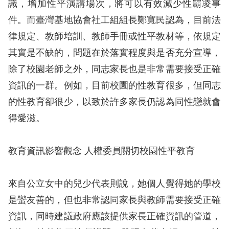
識，增加性平演講場次，將可以有效減少性霸凌事
件。而臺灣基地協會社工組組長鄭寬民認為，目前法
網
律規定、教師培訓、教師手冊或性平教材等，依規定
站
其實是不缺的，問題在於落實程度與是否充分宣導，
安
除了校園老師之外，同志家長也是非常需要接受正確
全
資訊的一群。例如，目前校園的性教育很多，但同志
政
的性教育卻很少，以致於許多家長仍認為同性戀就會
策
得愛滋。
隱
私
教育資訊影響觀念 人權委員關切校園性平教育
權
保
來自公立女中的兒少代表則說，她個人覺得她的學校
護
是蠻友善的，但也非常認同家長與教師需要接受正確
政
資訊，同時建議政府應該提供家長正確資訊的管道，