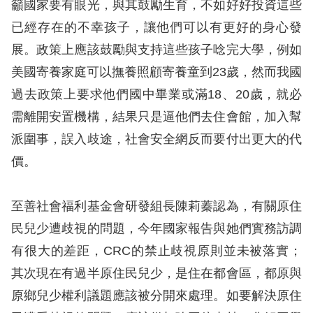
籲國家要有眼光，與其鼓勵生育，不如好好投資這些
已經存在的不幸孩子，讓他們可以有更好的身心發
展。政策上應該鼓勵與支持這些孩子唸完大學，例如
美國寄養家庭可以撫養照顧寄養童到23歲，然而我國
過去政策上要求他們國中畢業或滿18、20歲，就必
需離開安置機構，結果只是逼他們去住會館，加入幫
派圍事，誤入歧途，社會安全網反而要付出更大的代
價。
至善社會福利基金會研發組長陳莉蓁認為，有關原住
民兒少遭歧視的問題，今年國家報告與她們實務訪調
有很大的差距，CRC的禁止歧視原則並未被落實；
其次現在有過半原住民兒少，是住在都會區，都原與
原鄉兒少權利議題應該被分開來處理。如要解決原住