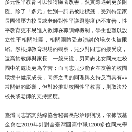
多元性平教育可以獲得顯著改善，然實際遇到更多阻
訴
礙。除了「多元」性別一詞易被貼標籤，受到特定家
人
長團體壓力校長或老師對性平議題態度仍不友善，性
權
平教育更不易進入教師在職訓練機制，學生也難以設
資
立性平相關社團，相關團體受邀演講的場次也被限
料
庫
縮。然根據教育現場的觀察，兒少對同志的接受度，
遠高於教師與家長。一般來說，男同志比女同志在校
無
園中的處境更為辛苦；而同志兒少能否在友善的校園
障
環境中健康成長，同儕之間的同理與支持反而具有非
礙
常關鍵的影響，但對於推動校園性平教育，則取決於
快
校長或老師的支持態度。
捷
鍵
臺灣同志諮詢熱線協會秘書長彭治鏐則說，依據該基
請
金會在2019年針對全臺灣國高中職1200多位同志學
選