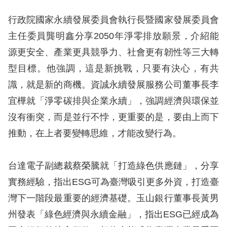
行政院國家永續發展委員會執行長暨國家發展委員會
網
主任委員龔明鑫分享2050年淨零排放願景，介紹能
站
源更安全、產業更具競爭力、社會更有韌性等三大轉
安
型目標。他強調，這是新挑戰，只要有決心，有共
全
識，就是新的商機。資誠永續發展服務公司董事長李
政
宜樺就「淨零碳排與企業永續」，強調經濟與環保並
策
沒有衝突，而是並行不悖，更重要的是，要由上而下
隱
推動，在上者要變轉思維，才能改變行為。
私
權
台達電子副總裁蔡榮騰就「打造綠色供應鏈」，分享
保
實務經驗，指出ESG可為臺灣吸引更多外資，打造臺
護
灣下一階段最重要的經濟基礎。玉山銀行董事長黃男
政
州發表「綠色經濟與永續金融」，指出ESG已經成為