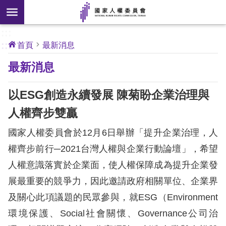
搜
前往主要內容區塊
尋
:::
[另
:::
首頁
最新消息
開
核
最新消息
心
新
人
權
視
公
以ESG創造永續發展 陳菊盼企業治理與
約
窗]
人權齊步雙贏
關
國家人權委員會於12月6日舉辦「提升企業治理，人
於
本
權齊步前行─2021台灣人權與企業行動論壇」，希望
會
人權意識落實於企業面，使人權保障成為提升企業發
展最重要的競爭力，因此邀請政府相關單位、企業界
最
及關心此項議題的民眾參與，就ESG（Environment
新
環境保護、Social社會關懷、Governance公司治
消