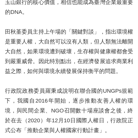
策
玉山銀行的核心價值，相信也能成為臺灣企業最重要
的DNA。
政
府
田秋堇委員主持上午場的「關鍵對談」，指出環境權
網
是重要人權，大自然可以沒有人類，但人類無法離開
站
大自然，如果環境遭到破壞，生存權與健康權都會受
資
到嚴重威脅。因此特別點出，在經濟發展追求商業利
料
益之際，如何與環境永續發展保持衡平的問題。
開
放
行政院政務委員羅秉成說明在聯合國的UNGPs規範
宣
下，我國自2016年開始，逐步推動友善人權的環
告
境，與民間企業、NGO召開數十場座談會之後，終
無
於在去（2020）年12月10日國際人權日，行政院正
障
式公布「推動企業與人權國家行動計畫」。