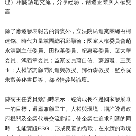
息
理）相關議題交流，分享經驗，創造企業與人權雙
贏。
人
權
除了應邀發表報告的貴賓外，立法院民進黨團總召柯
業
建銘、時代力量黨團總召邱顯智；國家人權委員會趙
務
永清副主任委員、田秋堇委員、紀惠容委員、葉大華
核
委員、鴻義章委員；監察委員蕭自佑、蘇麗瓊、王美
心
玉；人權諮詢顧問劉進興教授、鄧衍森教授；監察院
人
朱富美秘書長等，都盛情參與論壇。
權
公
約
陳菊主任委員致詞時表示，經濟成長不是國家發展唯
一的目標，還應兼顧民主、人權與環境，期許透過政
陳
府機關及企業代表交流對話，使企業在追求利潤的同
情
時，也能實踐ESG，形成良善的循環，在永續的環境
申