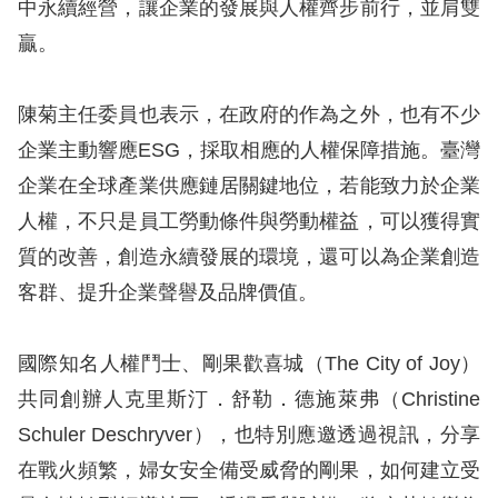
中永續經營，讓企業的發展與人權齊步前行，並肩雙
訴
贏。
人
權
陳菊主任委員也表示，在政府的作為之外，也有不少
資
企業主動響應ESG，採取相應的人權保障措施。臺灣
料
庫
企業在全球產業供應鏈居關鍵地位，若能致力於企業
人權，不只是員工勞動條件與勞動權益，可以獲得實
無
質的改善，創造永續發展的環境，還可以為企業創造
障
客群、提升企業聲譽及品牌價值。
礙
快
國際知名人權鬥士、剛果歡喜城（The City of Joy）
捷
共同創辦人克里斯汀．舒勒．德施萊弗（Christine
鍵
Schuler Deschryver），也特別應邀透過視訊，分享
請
在戰火頻繁，婦女安全備受威脅的剛果，如何建立受
選