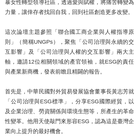
暴女性轉型領導社區，透過愛與賦權，將痛苦轉變為
力量，讓倖存者找回自我，回到社區創造更多改變。
擇
語
這次論壇主題參照「聯合國工商企業與人權指導原
言
則」（簡稱UNGPs），聚焦「公司治理與永續的交
互影響」及「公司治理與人權的交互影響」兩大主
兒少版
軸，邀請12位相關領域的產官領袖，就ESG的責任
回
與產業新商機，發表前瞻且精闢的報告。
首
頁
首先是，中華民國對外貿易發展協會董事長黃志芳就
「公司治理與ESG標準」，分享ESG國際經貿，以
網
及企業治理、勞資關係與環境生態等，所產生的革命
站
性變革。他用天使敲門來形容ESG，認為這是臺灣企
導
業向上提升的最好機會。
覽