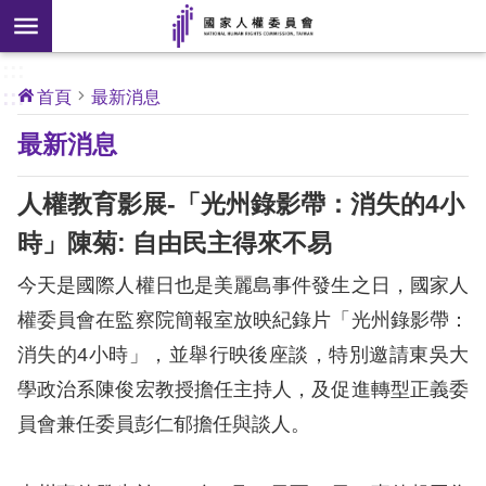
搜
前往主要內容區塊
尋
:::
[另
:::
首頁
最新消息
開
核
最新消息
心
新
人
權
視
公
人權教育影展-「光州錄影帶：消失的4小
約
窗]
時」陳菊: 自由民主得來不易
關
今天是國際人權日也是美麗島事件發生之日，國家人
於
本
權委員會在監察院簡報室放映紀錄片「光州錄影帶：
會
消失的4小時」，並舉行映後座談，特別邀請東吳大
學政治系陳俊宏教授擔任主持人，及促進轉型正義委
最
員會兼任委員彭仁郁擔任與談人。
新
消