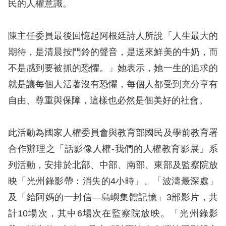
民的人權意識。
擇
陳主任委員最後回憶起阿根廷詩人所說「人生最大的
語
期待，是清晨按門鈴的聲音，是送來鮮美的牛奶，而
言
不是感到要被抓的恐懼。」她表示，她一生的追求的
就是讓每個人活著沒有恐懼，每個人都受到充分享有
兒少版
自由、尊重與保障，這樣也必然是個美好的社會。
回
首
此活動為國家人權委員會與教育部國民及學前教育署
頁
合作辦理之「話影像人權-我們的人權教育影展」系
列活動，安排於北部、中部、南部、東部及監察院放
網
映「光州錄影帶：消失的4小時」、「波濤最深處」
站
及「給阿媽的一封信—島嶼集體記憶」3部影片，共
導
計10場次，其中6場次在監察院放映。「光州錄影
覽