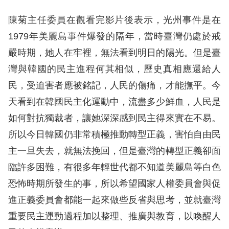
訴
陳菊主任委員在觀看完影片後表示，光州事件是在
人
1979年美麗島事件爆發的隔年，當時臺灣仍處於戒
權
嚴時期，她人在牢裡，無法看到明日的陽光。但是臺
資
灣與韓國的民主進程何其相似，歷史真相應還給人
料
庫
民，受迫害者應被銘記，人民的傷痛，才能撫平。今
天看到在韓國民主化運動中，流盡多少鮮血，人民是
無
如何對抗獨裁者，讓她深深感到民主得來實在不易。
障
所以今日韓國仍非常積極推動轉型正義，害怕自由民
礙
主一旦失去，就無法挽回，但是臺灣的轉型正義卻面
快
臨許多困難，有很多年輕世代都不知道美麗島等白色
捷
恐怖時期所發生的事，所以希望國家人權委員會與促
鍵
進正義委員會都能一起來做些反省與思考，並就臺灣
請
重要民主運動過程加以整理、推廣與教育，以喚醒人
選