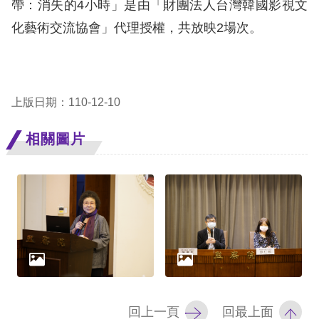
帶：消失的4小時」是由「財團法人台灣韓國影視文
化藝術交流協會」代理授權，共放映2場次。
網
站
安
全
上版日期：110-12-10
政
相關圖片
策
隱
私
權
保
護
政
回上一頁
回最上面