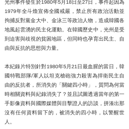
息
光州事件發生於1980年5月18日至27日，事件起因為
1979年全斗煥宣佈全國戒嚴，禁止所有政治活動並
人
拘捕反對黨金大中、金泳三等政治人物，造成韓國各
權
地風起雲湧的民主化運動。在韓國歷史中，光州是受
業
到迫害與歧視的貧困地區，但同時也孕育出民主、自
務
由與反抗的思想與力量。
核
心
本紀錄片特別針對1980年5月21日最血腥的當日，韓
人
國特戰部隊/軍人以坦克槍砲強力殺害為捍衛民主自
權
由的反抗者，所消失的「關鍵四小時」，質問為何當
公
約
時相關資料與紀錄消失了？並且試圖透過當年的第一
手影像資料與國際媒體與目擊證人的訪談，拼湊出那
陳
沒有任何資料留下的，被消失的四小時，以警醒世
情
人。
申