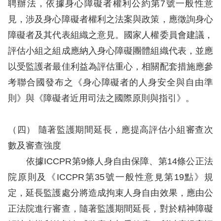
聘辦法，依據身心障礙者權利公約第7號一般性意
見，涉及身心障礙者權利之法案與政策，應徵詢身心
擇
障礙者及其代表組織之意見。國家人權委員會建議，
語
評估小組之組成應納入身心障礙團體組織代表，並應
言
以受監護者最佳利益為評估重心，相關配套措施應參
考聯合國發布之《身心障礙者的人身安全與自由準
兒少版
則》與《障礙者近用司法之國際原則與指引》。
回
首
（四） 隨著監護期間延長，應提高評估小組審查次
頁
數及審查強度
依據ICCPR第9條人身自由保障、第14條公正法
網
院原則及《ICCPR第35號一般性意見第19點》規
站
定，延長監護處分將造成拘束人身自由效果，應由公
導
正法院進行審查，隨著監護期間延長，對於精神障礙
覽