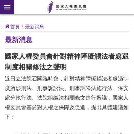
搜
前往主要內容區塊
尋
:::
[另
:::
首頁
最新消息
開
核
最新消息
心
新
人
權
視
公
國家人權委員會針對精神障礙觸法者處遇
約
窗]
制度相關修法之聲明
關
近日立法院召開臨時會，針對精神障礙觸法者處遇制
於
本
度所涉刑法、刑事訴訟法、刑事訴訟法施行法、保安
會
處分執行法、法院組織法相關條文進行審議，國家人
權委員會基於對人權之保障及促進，提出具體建議如
最
下：
新
消