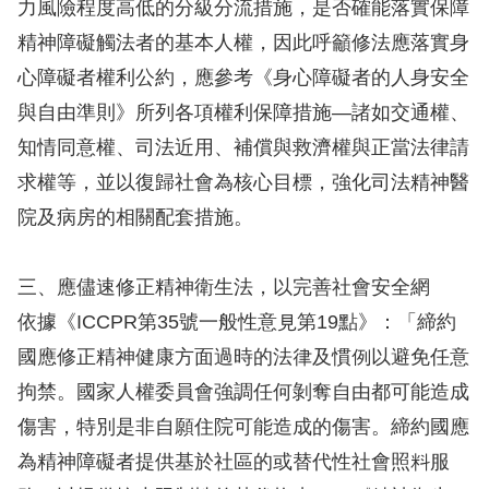
策
力風險程度高低的分級分流措施，是否確能落實保障
精神障礙觸法者的基本人權，因此呼籲修法應落實身
政
心障礙者權利公約，應參考《身心障礙者的人身安全
府
與自由準則》所列各項權利保障措施—諸如交通權、
網
知情同意權、司法近用、補償與救濟權與正當法律請
站
求權等，並以復歸社會為核心目標，強化司法精神醫
資
院及病房的相關配套措施。
料
開
三、應儘速修正精神衛生法，以完善社會安全網
放
依據《ICCPR第35號一般性意見第19點》：「締約
宣
國應修正精神健康方面過時的法律及慣例以避免任意
告
拘禁。國家人權委員會強調任何剝奪自由都可能造成
無
傷害，特別是非自願住院可能造成的傷害。締約國應
障
為精神障礙者提供基於社區的或替代性社會照料服