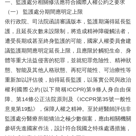
息
一、監護處分相關修法應符合國際人權公約之要求
（一） 監護處分期間應明定上限
人
依行政院、司法院函請審議版本，監護期滿得延長監
權
護，且延長次數未設限制，將造成精神障礙觸法者，
業
遭受長期或甚至終身監護的可能，國家人權委員會建
務
議監護期間應明定延長上限，且應限於觸犯生命、身
核
體等重大法益侵害的犯罪，並就犯罪危險性、精神狀
心
態、智能及其他人格狀態、再犯可能性、可治療性等
人
重新加以評估後，始得延長監護，以落實公民與政治
權
權利國際公約(以下簡稱ICCPR)第9條人身自由保
公
約
障、第14條公正法院原則及《ICCPR第35號一般性
意見第19點》，保障人權之精神。至於經醫師評估非
陳
監護處分醫療所能矯治之極少數個案，應由相關機關
情
參研先進國家作法，設計符合我國之特殊處遇措施，
申