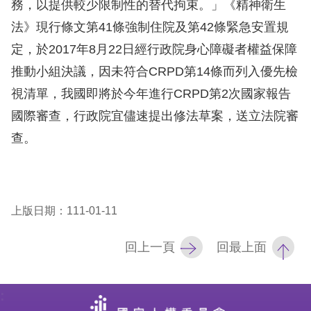
礙
務，以提供較少限制性的替代拘束。」《精神衛生
網
法》現行條文第41條強制住院及第42條緊急安置規
頁
定，於2017年8月22日經行政院身心障礙者權益保障
宣
推動小組決議，因未符合CRPD第14條而列入優先檢
言
視清單，我國即將於今年進行CRPD第2次國家報告
國際審查，行政院宜儘速提出修法草案，送立法院審
查。
上版日期：111-01-11
回上一頁
回最上面
: