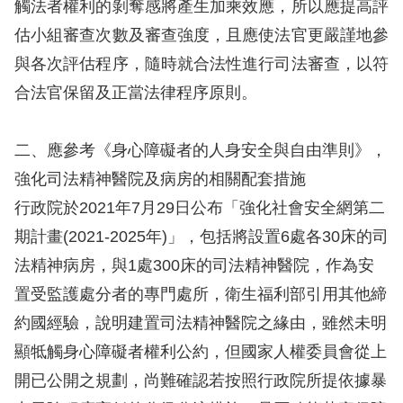
觸法者權利的剝奪感將產生加乘效應，所以應提高評
估小組審查次數及審查強度，且應使法官更嚴謹地參
網
與各次評估程序，隨時就合法性進行司法審查，以符
站
合法官保留及正當法律程序原則。
安
全
二、應參考《身心障礙者的人身安全與自由準則》，
政
強化司法精神醫院及病房的相關配套措施
策
行政院於2021年7月29日公布「強化社會安全網第二
隱
期計畫(2021-2025年)」，包括將設置6處各30床的司
私
法精神病房，與1處300床的司法精神醫院，作為安
權
置受監護處分者的專門處所，衛生福利部引用其他締
保
約國經驗，說明建置司法精神醫院之緣由，雖然未明
護
顯牴觸身心障礙者權利公約，但國家人權委員會從上
政
開已公開之規劃，尚難確認若按照行政院所提依據暴