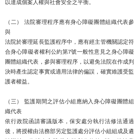
以達成個案人權與社會安全之平衡。
訴
人
（二） 法院審理程序應有身心障礙團體組織代表參
權
與
資
法院於審理延長監護程序中，應有經主管機關認定符
料
庫
合身心障礙者權利公約第7號一般性意見之身心障礙
團體組織代表，參與審理程序，以避免法院在作成判
無
決時產生認定事實或適用法律的偏誤，確實維護受監
障
護者權益。
礙
快
（三） 監護期間之評估小組應納入身心障礙團體組
捷
織代表
鍵
依行政院函請審議版本，保安處分執行法修法通過
請
後，將授權由法務部另定監護處分評估小組組成及遴
選