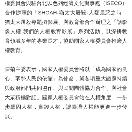
權委員會與駐台北以色列經濟文化辦事處（ISECO）
擇
合作辦理的「SHOAH-猶太大屠殺-人類最惡之時」
猶太大屠殺專題攝影展、與教育部合作辦理之「話影
語
像人權-我們的人權教育影展」系列活動，以深耕教
言
育領域多年的專業長才，協助國家人權委員會推廣人
兒少版
權教育。
回
陳菊主委表示，國家人權委員會將以「成為國家的良
首
心、弱勢人民的依靠」為使命，就各項重大議題持續
頁
與政府部門共同協作、與民間團體協力合作、與社會
大眾積極對話。國家人權委員會站在人權角度，一步
網
步鞏固人權，實踐人權，讓臺灣人權能更進一步發
站
展。
導
覽