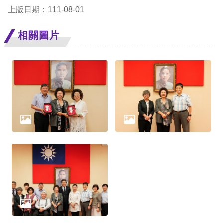
上版日期：111-08-01
網
相關圖片
站
安
全
政
策
隱
私
權
保
護
政