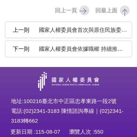
策
回上一頁
回最上面
政
府
國家人權委員會首次與原住民族委員會合作辦 理「2022年原住民族原權論壇」 探討原住民族 權利發展
網
站
國家人權委員會依據職權 持續推廣人權教育與社會對話
資
料
:
開
放
宣
地址:100216臺北市中正區忠孝東路一段2號
告
電話:(02)2341-3183 陳情諮詢專線｜(02)2341-
無
3183轉662
障
更新日期
115-08-07
瀏覽人次
550