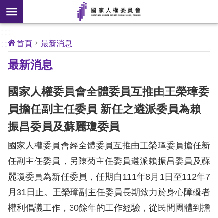
搜
前往主要內容區塊
尋
:::
[另
:::
首頁
最新消息
開
核
最新消息
心
新
人
權
視
公
國家人權委員會全體委員互推由王榮璋委
約
窗]
員擔任副主任委員 新任之遴派委員為賴
關
振昌委員及蘇麗瓊委員
於
本
國家人權委員會經全體委員互推由王榮璋委員擔任新
會
任副主任委員，另陳菊主任委員遴派賴振昌委員及蘇
麗瓊委員為新任委員，任期自111年8月1日至112年7
最
月31日止。王榮璋副主任委員長期致力於身心障礙者
新
消
權利倡議工作，30餘年的工作經驗，從民間團體到擔