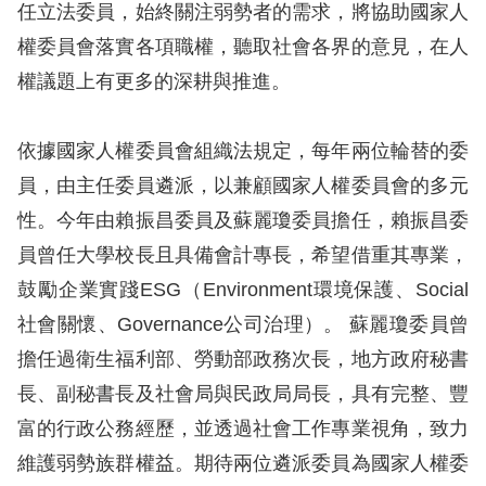
息
任立法委員，始終關注弱勢者的需求，將協助國家人
權委員會落實各項職權，聽取社會各界的意見，在人
人
權議題上有更多的深耕與推進。
權
業
務
依據國家人權委員會組織法規定，每年兩位輪替的委
員，由主任委員遴派，以兼顧國家人權委員會的多元
核
性。今年由賴振昌委員及蘇麗瓊委員擔任，賴振昌委
心
員曾任大學校長且具備會計專長，希望借重其專業，
人
鼓勵企業實踐ESG（Environment環境保護、Social
權
公
社會關懷、Governance公司治理）。 蘇麗瓊委員曾
約
擔任過衛生福利部、勞動部政務次長，地方政府秘書
長、副秘書長及社會局與民政局局長，具有完整、豐
陳
富的行政公務經歷，並透過社會工作專業視角，致力
情
維護弱勢族群權益。期待兩位遴派委員為國家人權委
申