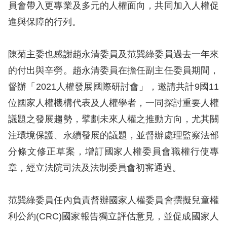
訴
員會帶入更專業及多元的人權面向，共同加入人權促
進與保障的行列。
人
權
陳菊主委也感謝趙永清委員及范巽綠委員過去一年來
資
的付出與辛勞。趙永清委員在擔任副主任委員期間，
料
庫
督辦「2021人權發展國際研討會」，邀請共計9國11
位國家人權機構代表及人權學者，一同探討重要人權
無
議題之發展趨勢，擘劃未來人權之推動方向，尤其關
障
注環境保護、永續發展的議題，並督辦處理監察法部
礙
分條文修正草案，增訂國家人權委員會職權行使專
快
章，經立法院司法及法制委員會初審通過。
捷
鍵
范巽綠委員任內負責督辦國家人權委員會撰擬兒童權
請
利公約(CRC)國家報告獨立評估意見，並促成國家人
選