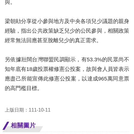
與。
網
梁朝勛分享從小參與地方及中央各項兒少議題的親身
站
經驗，指出公共政策缺乏兒少的公民參與，相關政策
安
經常無法回應甚至脫離兒少的真正需求。
全
政
另依據壯闊台灣聯盟民調顯示，有53.3%的民眾尚不
策
知年底有18歲投票權修憲公投案，故與會人員皆表示
隱
應盡己所能宣傳此修憲公投案，以達成965萬同意票
私
的高門檻目標。
權
保
上版日期：111-10-11
護
政
相關圖片