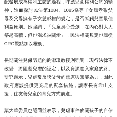
配發展成為權利主體的過程，呼應兒童權利公約的精
訴
神，進而探討民法第1084、1085條等子女應孝敬父
人
母及父母擁有子女懲戒權的規定，是否牴觸兒童最佳
權
利益原則。她強調，「兒童身心受創，在內心對大人
資
築起高牆，但也渴求被關愛」，民法相關規定也應從
料
庫
CRC觀點加以權衡。
無
長期關注兒保議題的劉淑瓊教授則強調，現行法律不
障
改變，將阻礙兒虐的認定，以及資源進入家庭的路。
礙
研究顯示，兒虐常反映父母的焦慮與無能為力，因此
快
政府應該提供更充足的配套措施，讓家長有靠山支
捷
援，往友善兒童的育兒方式前進。
鍵
請
葉大華委員也認同並表示，兒虐事件攸關孩子的自信
選