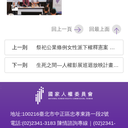
礙
網
頁
宣
回上一頁
回最上面
言
祭祀公業條例女性派下權釋憲案 人權會：國家應負起積極促進兩性實質平等義務
生死之間—人權影展巡迴放映計畫 Between Life and Death: Human Rights Screening Tour
:
地址:100216臺北市中正區忠孝東路一段2號
電話:(02)2341-3183 陳情諮詢專線｜(02)2341-