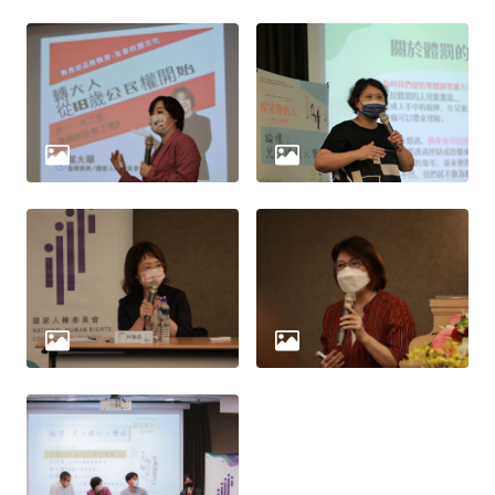
策
政
府
網
站
資
料
開
放
宣
告
無
障