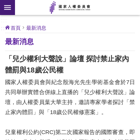
搜
前往主要內容區塊
尋
:::
[另
:::
首頁
最新消息
開
核
最新消息
心
新
人
權
視
公
「兒少權利大聲說」論壇 探討禁止家內
約
窗]
體罰與18歲公民權
關
國家人權委員會與紀念殷海光先生學術基金會於7日
於
本
共同舉辦實體合併線上直播的「兒少權利大聲說」論
會
壇，由人權委員葉大華主持，邀請專家學者探討「禁
止家內體罰」與「18歲公民權修憲案」。
最
新
兒童權利公約(CRC)第二次國家報告的國際審查，即
消