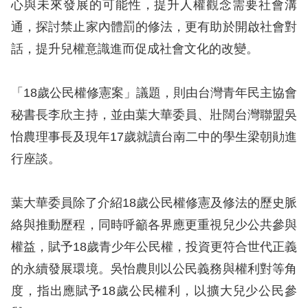
心與未來發展的可能性，提升人權觀念需要社會溝
通，探討禁止家內體罰的修法，更有助於開啟社會對
擇
話，提升兒權意識進而促成社會文化的改變。
語
言
「18歲公民權修憲案」議題，則由台灣青年民主協會
秘書長李欣主持，並由葉大華委員、壯闊台灣聯盟吳
兒少版
怡農理事長及現年17歲就讀台南二中的學生梁朝勛進
回
行座談。
首
頁
葉大華委員除了介紹18歲公民權修憲及修法的歷史脈
絡與推動歷程，同時呼籲各界應更重視兒少公共參與
網
權益，賦予18歲青少年公民權，投資更符合世代正義
站
的永續發展環境。吳怡農則以公民義務與權利對等角
導
度，指出應賦予18歲公民權利，以擴大兒少公民參
覽