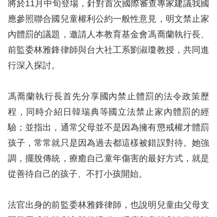
息
將於11月中旬登場，針對首次國際審查專家建議我國
應參照聯合國兒童權利公約一般性意見，明文禁止家
人
內體罰的議題，邀請人本教育基金會馮喬蘭執行長、
權
前監委林雅鋒律師與台大社工系劉淑瓊教授，共同進
業
行深入探討。
務
核
馮喬蘭執行長首先分享國內禁止體罰的法令政策歷
心
程，同時介紹日韓瑞典等國立法禁止家內體罰的經
人
驗；並指出，通常父母並不是因為擁有懲戒權才體罰
權
孩子，常常就只是因為過去都這樣被錯誤對待。她強
公
約
調，擺脫傳統，療癒自己童年傷害的最好方式，就是
從善待自己的孩子、不打小孩開始。
陳
情
法官出身的前監委林雅鋒律師，也說明兒童由父母支
申