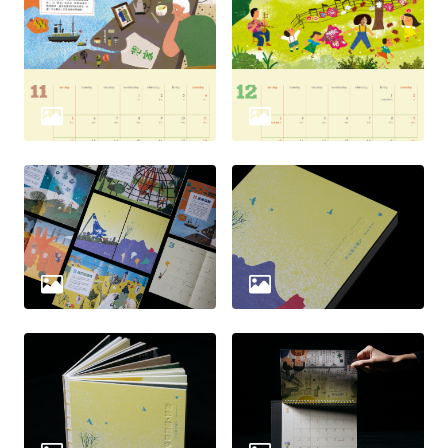
策
政
府
網
站
資
料
開
放
宣
告
無
障