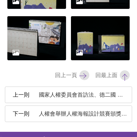
礙
網
頁
宣
言
回上一頁
回最上面
國家人權委員會首訪法、德二國 推動國際人權交流 成果豐碩
人權會舉辦人權海報設計競賽頒獎典禮 陳菊主委欣慰臺灣新生代對人權的熱情與創意