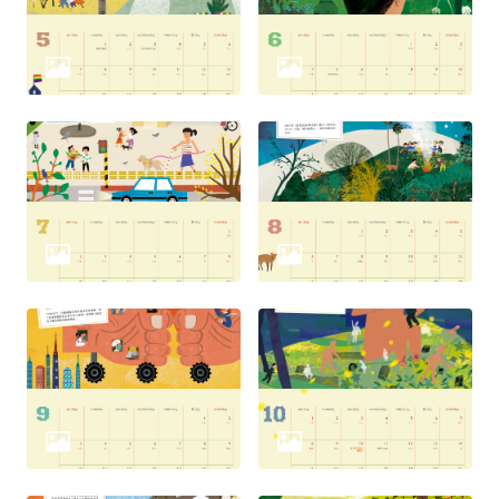
網
站
安
全
政
策
隱
私
權
保
護
政