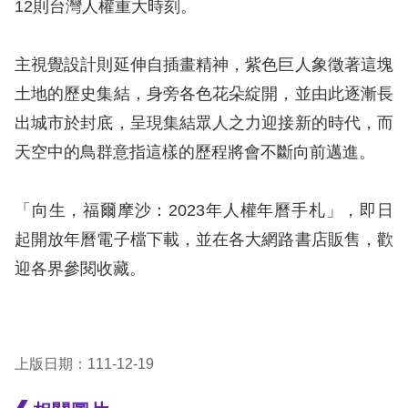
12則台灣人權重大時刻。
訴
人
主視覺設計則延伸自插畫精神，紫色巨人象徵著這塊
權
土地的歷史集結，身旁各色花朵綻開，並由此逐漸長
資
出城市於封底，呈現集結眾人之力迎接新的時代，而
料
庫
天空中的鳥群意指這樣的歷程將會不斷向前邁進。
無
「向生，福爾摩沙：2023年人權年曆手札」，即日
障
起開放年曆電子檔下載，並在各大網路書店販售，歡
礙
迎各界參閱收藏。
快
捷
鍵
上版日期：111-12-19
請
選