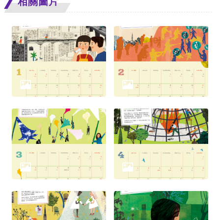
相關圖片
擇
語
言
兒少版
回
首
頁
網
站
導
覽