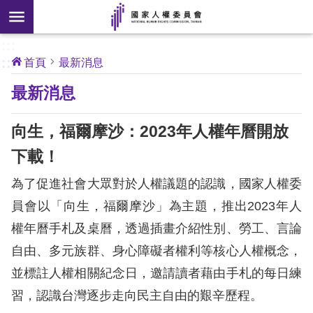
搜
前往主要內容區塊
尋
:::
[另
:::
首頁
最新消息
開
核
最新消息
心
新
人
權
視
公
向生，福爾摩沙：2023年人權年曆開放
約
窗]
下載！
關
為了促進社會大眾對於人權議題的認識，國家人權委
於
本
員會以「向生，福爾摩沙」為主題，推出2023年人
會
權年曆手札及桌曆，透過插畫介紹性別、勞工、言論
自由、多元族群、身心障礙者權利等核心人權概念，
最
並標註人權相關紀念日，邀請讀者藉由手札的每日練
新
習，認識台灣逐步走向民主自由的艱辛歷程。
消