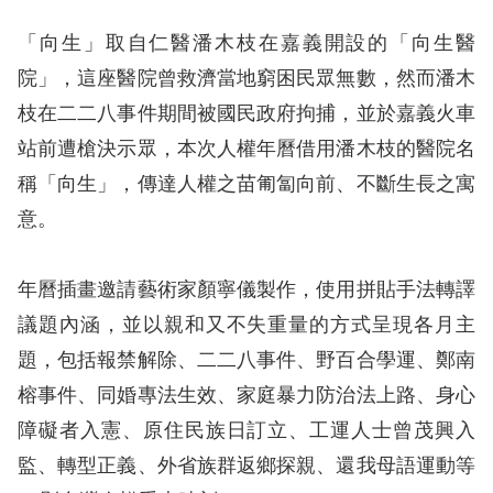
息
「向生」取自仁醫潘木枝在嘉義開設的「向生醫
人
院」，這座醫院曾救濟當地窮困民眾無數，然而潘木
權
枝在二二八事件期間被國民政府拘捕，並於嘉義火車
業
站前遭槍決示眾，本次人權年曆借用潘木枝的醫院名
務
稱「向生」，傳達人權之苗匍匐向前、不斷生長之寓
核
意。
心
人
年曆插畫邀請藝術家顏寧儀製作，使用拼貼手法轉譯
權
議題內涵，並以親和又不失重量的方式呈現各月主
公
約
題，包括報禁解除、二二八事件、野百合學運、鄭南
榕事件、同婚專法生效、家庭暴力防治法上路、身心
陳
障礙者入憲、原住民族日訂立、工運人士曾茂興入
情
監、轉型正義、外省族群返鄉探親、還我母語運動等
申