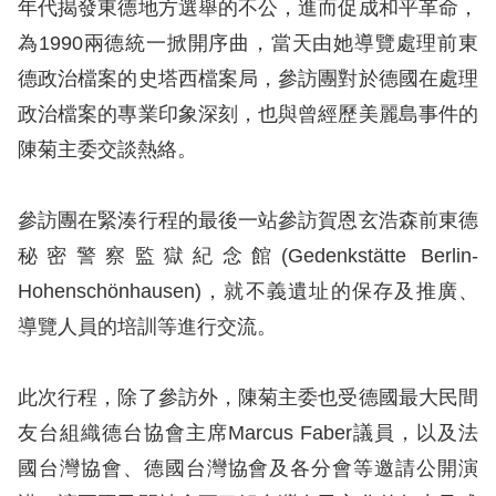
策
年代揭發東德地方選舉的不公，進而促成和平革命，
為1990兩德統一掀開序曲，當天由她導覽處理前東
政
德政治檔案的史塔西檔案局，參訪團對於德國在處理
府
政治檔案的專業印象深刻，也與曾經歷美麗島事件的
網
陳菊主委交談熱絡。
站
資
參訪團在緊湊行程的最後一站參訪賀恩玄浩森前東德
料
秘密警察監獄紀念館(Gedenkstätte Berlin-
開
Hohenschönhausen)，就不義遺址的保存及推廣、
放
導覽人員的培訓等進行交流。
宣
告
此次行程，除了參訪外，陳菊主委也受德國最大民間
無
友台組織德台協會主席Marcus Faber議員，以及法
障
國台灣協會、德國台灣協會及各分會等邀請公開演