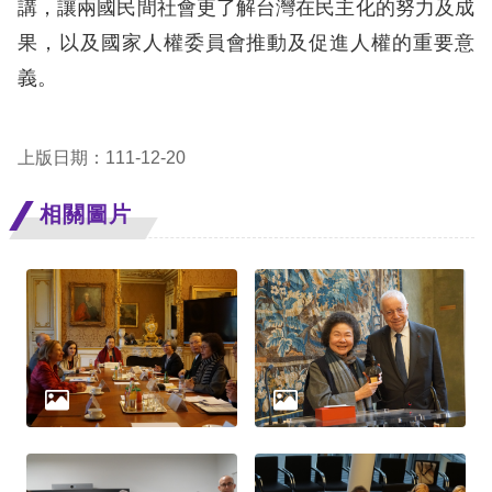
礙
講，讓兩國民間社會更了解台灣在民主化的努力及成
網
果，以及國家人權委員會推動及促進人權的重要意
頁
義。
宣
言
上版日期：111-12-20
相關圖片