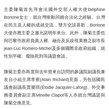
息
主委陳菊首先拜會法國外交部人權大使Delphine
人
Borione女士，就台灣推動同婚合法化之經驗、台灣
權
在民主及人權的成就交流，雙方交談甚歡，Borione
業
大使亦應主委之邀允諾明年來台。此外，陳菊主委也
務
與巴黎市政府負責人權、融合及反歧視業務之副市長
核
jean-Luc Romero-Michel及多個國際非政府組織，就
心
性別平權、廢除死刑等議題會談。
人
權
陳菊主委亦再度與去年曾來台訪問的參議院副議長兼
公
約
友台小組主席李察(Alain Richard)見面，另包括國民
議會副議長賈樂琪(Élodie Jacquier-Laforg)、外交事
陳
務委員會副主席Mireille Clapot等人亦就台灣議題與
情
陳菊交換意見。
申