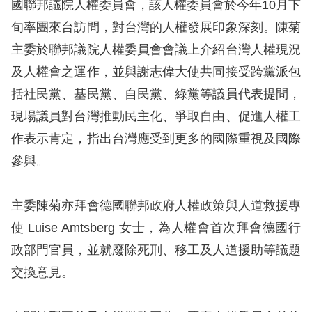
國聯邦議院人權委員會，該人權委員會於今年10月下
旬率團來台訪問，對台灣的人權發展印象深刻。陳菊
擇
主委於聯邦議院人權委員會會議上介紹台灣人權現況
語
及人權會之運作，並與謝志偉大使共同接受跨黨派包
言
括社民黨、基民黨、自民黨、綠黨等議員代表提問，
現場議員對台灣推動民主化、爭取自由、促進人權工
兒少版
作表示肯定，指出台灣應受到更多的國際重視及國際
回
參與。
首
頁
主委陳菊亦拜會德國聯邦政府人權政策與人道救援專
使 Luise Amtsberg 女士，為人權會首次拜會德國行
網
政部門官員，並就廢除死刑、移工及人道援助等議題
站
交換意見。
導
覽