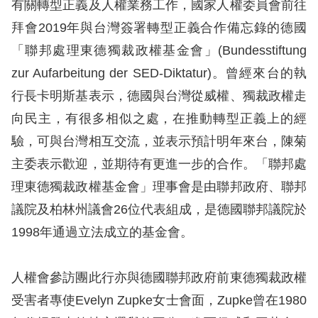
有關轉型正義及人權業務工作，國家人權委員會前往
拜會2019年與台灣簽署轉型正義合作備忘錄的德國
網
「聯邦處理東德獨裁政權基金會」(Bundesstiftung
站
zur Aufarbeitung der SED-Diktatur)。曾經來台的執
安
行長卡明斯基表示，德國與台灣從威權、獨裁政權走
全
向民主，有很多相似之處，在推動轉型正義上的經
政
驗，可與台灣相互交流，並表示預計明年來台，陳菊
策
主委表示歡迎，並期待有更進一步的合作。「聯邦處
隱
理東德獨裁政權基金會」理事會是由聯邦政府、聯邦
私
議院及柏林州議會26位代表組成，是德國聯邦議院於
權
1998年通過立法成立的基金會。
保
護
人權會參訪團此行亦與德國聯邦政府前東德獨裁政權
政
受害者專使Evelyn Zupke女士會面，Zupke曾在1980