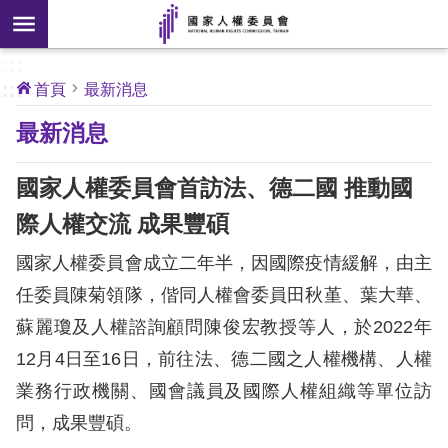
搜
前往主要內容區塊
尋
:::
[另
:::
首頁
最新消息
開
核
最新消息
心
新
人
權
視
公
國家人權委員會首訪法、德二國 推動國
約
窗]
際人權交流 成果豐碩
關
國家人權委員會成立二年半，因國際疫情緩解，由主
於
本
任委員陳菊領隊，偕同人權會委員田秋堇、葉大華、
會
蘇麗瓊及人權諮詢顧問陳俊宏教授等人，於2022年
12月4日至16日，前往法、德二國之人權機構、人權
最
業務行政機關、國會議員及國際人權組織等單位訪
新
問，成果豐碩。
消