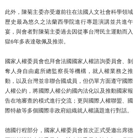
訴
此外，陳菊主委亦受邀前往在法國人文社會科學領域
人
歷史最為悠久之法蘭西學院進行專題演講並共進午
權
宴，與會者對陳菊主委過去因從事台灣民主運動而入
資
獄6年多表達敬佩及推崇。
料
庫
國家人權委員會也拜會法國國家人權諮詢委員會、剝
無
奪人身自由處所總監察長等機構，就人權業務之推
障
動，以及台灣並非聯合國成員，但仍單方面遵守國際
礙
人權公約，將國際人權公約國內法化以及推動國家報
快
告在地審查的模式進行交流；更與國際人權聯盟、國
捷
際特赦等多個國際非政府組織就人權議題進行對話。
鍵
請
德國行程部分，國家人權委員會首次正式受邀出席德
選