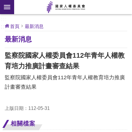
搜
前往主要內容區塊
尋
:::
[另
:::
首頁
最新消息
開
核
最新消息
心
新
人
權
視
公
監察院國家人權委員會112年青年人權教
約
窗]
育培力推廣計畫審查結果
關
監察院國家人權委員會112年青年人權教育培力推廣
於
本
計畫審查結果
會
上版日期：112-05-31
最
新
相關檔案
消