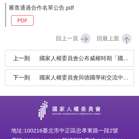
息
審查通過合作名單公告.pdf
人
PDF
權
業
回上一頁
回最上面
務
國家人權委員會公布威權時期「國家不法」專案報告 期促進被害者權益回復、歷史真相揭露 落實國際人權公約
核
心
人
國家人權委員會與德國學術交流中心校友會線上會談分享臺灣民主與人權推動經驗
權
公
約
:
陳
情
地址:100216臺北市中正區忠孝東路一段2號
申