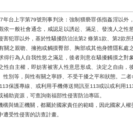
院107年台上字第79號刑事判決：強制猥褻罪係指姦淫以
觀依一般社會通念，咸認足以誘起、滿足、發洩人之性
侵害犯罪以外，基於性騷擾防治法第2 條第1款、第2款
有關之親吻、擁抱或觸摸臀部、胸部或其他身體隱私處
求得行為人自我性慾之滿足，後者則意在騷擾觸摸之對
之性自主權，即妨害被害人性意思形成、決定之自由，
、性別等，與性有關之寧靜、不受干擾之平和狀態。二者
打113保護專線、或利用手機傳送簡訊至113或以或利用
或補助資源，可查詢衛福部性侵害防治專區。
置機構與矯正機關，都屬於國家責任的範疇，因此國家人
中遭受性侵害的訪查計畫。