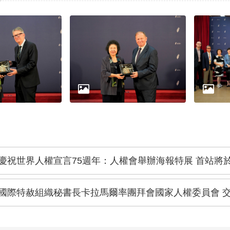
慶祝世界人權宣言75週年：人權會舉辦海報特展 首站將
國際特赦組織秘書長卡拉馬爾率團拜會國家人權委員會 