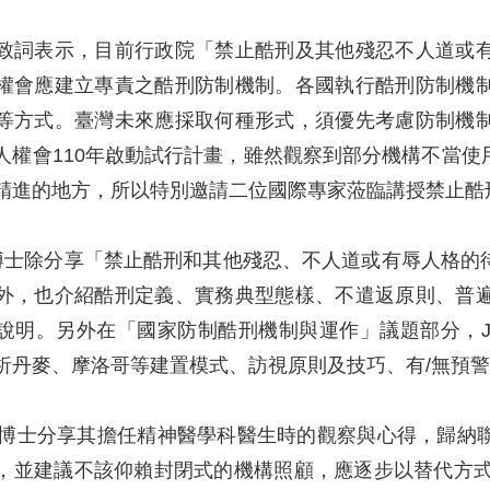
致詞表示，目前行政院「禁止酷刑及其他殘忍不人道或
權會應建立專責之酷刑防制機制。各國執行酷刑防制機
等方式。臺灣未來應採取何種形式，須優先考慮防制機
人權會110年啟動試行計畫，雖然觀察到部分機構不當
精進的地方，所以特別邀請二位國際專家蒞臨講授禁止酷
dvig博士除分享「禁止酷刑和其他殘忍、不人道或有辱人
外，也介紹酷刑定義、實務典型態樣、不遣返原則、普
說明。另外在「國家防制酷刑機制與運作」議題部分，Jen
析丹麥、摩洛哥等建置模式、訪視原則及技巧、有/無預
 Pūras博士分享其擔任精神醫學科醫生時的觀察與心得
並建議不該仰賴封閉式的機構照顧，應逐步以替代方式回歸社