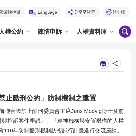
障礙快捷鍵
Language
分享至社群
兒少版
人權公約
陳情申訴
人權資料庫
_
「禁止酷刑公約」防制機制之建置
合國禁止酷刑委員會主席Jens Modvig博士及前
公約監督與控訴案件審議」、「精神機構與安置機構的人權
110年防制酷刑機制訪視試行計畫進行交流座談。