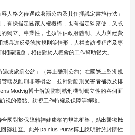
有辱人格之待遇或處罰公約及其任擇議定書施行法」
制，有採指定國家人權機構，也有指定監察使，又或
制的獨立、專業性，也須評估政府體制、人力與經費
使用戒具違反曼德拉規則等情形，人權會訪視程序及專
刑相關議題，相信對於人權會的工作幫助很大。
格的待遇或處罰公約」（禁止酷刑公約）在國際上監測規
遍管轄及酷刑罪等概念，並針對酷刑受害者補救及排
s Modvig博士解說防制酷刑機制獨立性的各個面
警訪視的優點、訪視工作特權及保障等經驗。
，歸納聯合國對於保障精神健康權的規範框架，點出醫療機
區。此外Dainius Pūras博士說明對於封閉性