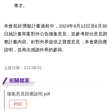
專才。
網
站
本會前於撰擬計畫過程中，2023年6月12日至6月30
安
日就計畫草案對外公告徵集意見，並參考部分意見調
全
整計畫內容。針對外界提供之寶貴意見，本會業回應
政
說明，並再次感謝外界的參與。
策
隱
上版日期：112-08-01
私
權
相關檔案
保
徵集意見回應說明.pdf
護
政
PDF