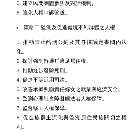
訴
建立民間團體參與及對話機制。
強化人權申訴管道。
人
權
策略二
監測及促進處境不利群體之人權
資
料
推動禁止酷刑公約及其任擇議定書國內法
庫
化。
探討強制拆遷戶適足居住權。
無
推動逐步廢除死刑。
障
促進平等近用司法。
礙
改善承擔照顧責任婦女之就業與經濟安全。
快
捷
監測心理社會障礙觸法者人權保障。
鍵
監督移工人權保障。
促進族群主流化與監測原住民族關切之權
請
利。
選