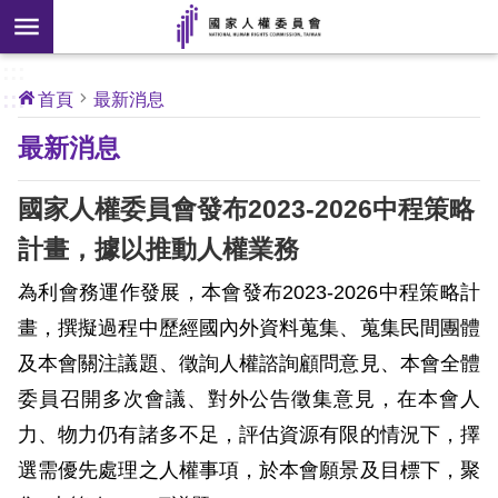
搜
前往主要內容區塊
尋
:::
[另
:::
首頁
最新消息
開
核
最新消息
心
新
人
權
視
公
國家人權委員會發布2023-2026中程策略
約
窗]
計畫，據以推動人權業務
關
為利會務運作發展，本會發布2023-2026中程策略計
於
本
畫，撰擬過程中
歷經國內外資料蒐集、蒐集民間團體
會
及本會關注議題、徵詢人權諮詢顧問意見、本會全體
委員召開多次會議、對外公告徵集意見，在本會人
最
力、物力仍有諸多不足，評估資源有限的情況下，擇
新
選需優先處理之人權事項，於本會願景及目標下，聚
消