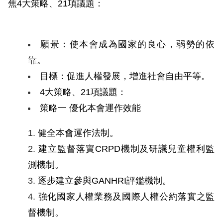
息
焦4大策略、21項議題：
人
權
願景：使本會成為國家的良心，弱勢的依
業
靠。
務
目標：促進人權發展，增進社會自由平等。
4
大策略、21項議題：
核
策略一
優化本會運作效能
心
人
健全本會運作法制。
權
公
建立監督落實CRPD機制及研議兒童權利監
約
測機制。
逐步建立參與GANHRI評鑑機制。
陳
強化國家人權業務及國際人權公約落實之監
情
督機制。
申