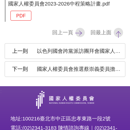
策
國家人權委員會2023-2026中程策略計畫.pdf
政
PDF
府
回上一頁
回最上面
網
站
以色列國會跨黨派訪團拜會國家人權委員會 交流人權議題及雙方人權教育合作
資
料
國家人權委員會推選蔡崇義委員擔任副主任委員 公布2023-2026中程策略計畫
開
放
宣
:
告
無
地址:100216臺北市中正區忠孝東路一段2號
障
電話:(02)2341-3183 陳情諮詢專線｜(02)2341-