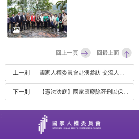
礙
網
頁
宣
言
回上一頁
回最上面
國家人權委員會赴澳參訪 交流人權工作實務
【憲法法庭】國家應廢除死刑以保障生命權與人性尊嚴 並修復犯罪創傷保護被害人正義
: