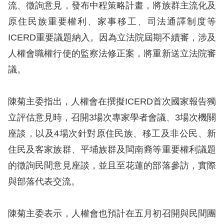
訴
流、徵詢意見，發布中程策略計畫，將族群主流化及
原住民族重要權利、家事移工、司法通譯制度等
人
ICERD重要議題納入。因為立法院屆期不續審，涉及
權
人權會職權行使的監察法修正案，將重新送立法院審
資
議。
料
庫
陳菊主委指出，人權會在撰擬ICERD首次國家報告獨
無
立評估意見時，召開3場次專家學者會議、3場次機關
障
座談，以及4場次針對原住民族、移工及非公民、新
礙
住民及客家族群、平埔族群及閩南裔等重要權利議題
快
的徵詢民間意見座談，並且至花蓮的部落參訪，實際
捷
與部落代表交流。
鍵
請
陳菊主委表示，人權會也預計在五月初召開與民間團
選