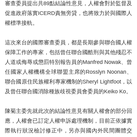
息
審查委員提出共89點結論性意見，人權會對於監督及
促進政府落實ICERD責無旁貸，也將致力於與國際人
人
權標準接軌。
權
業
務
這次來台的國際審查委員，都是長期參與聯合國人權
保障工作的專家，包括曾任聯合國酷刑與其他殘忍不
核
人道或侮辱或懲罰特別報告員的Manfred Nowak、曾
心
任國家人權機構全球聯盟主席的Rosslyn Noonan、
人
聯合國原住民族權利專家機制的Sheryl Lightfoot，以
權
公
及曾任聯合國消除種族歧視委員會委員的Keiko Ko。
約
陳菊主委先就此次的結論性意見有關人權會的部分回
陳
應，人權會已訂定人權申訴處理機制，目前正依據實
情
際執行狀況檢討修正中，另亦與國內外民間團體交
申