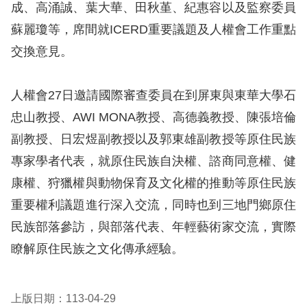
成、高涌誠、葉大華、田秋堇、紀惠容以及監察委員
蘇麗瓊等，席間就ICERD重要議題及人權會工作重點
網
交換意見。
站
安
人權會27日邀請國際審查委員在到屏東與東華大學石
全
忠山教授、AWI MONA教授、高德義教授、陳張培倫
政
副教授、日宏煜副教授以及郭東雄副教授等原住民族
策
專家學者代表，就原住民族自決權、諮商同意權、健
隱
康權、狩獵權與動物保育及文化權的推動等原住民族
私
重要權利議題進行深入交流，同時也到三地門鄉原住
權
民族部落參訪，與部落代表、年輕藝術家交流，實際
保
瞭解原住民族之文化傳承經驗。
護
政
上版日期：113-04-29