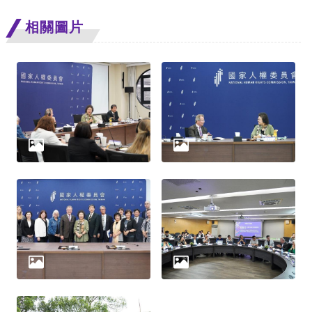
策
相關圖片
政
府
網
站
資
料
開
放
宣
告
無
障