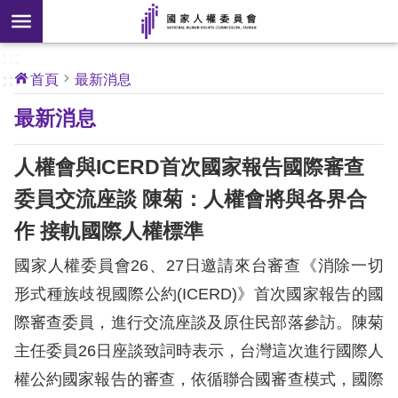
搜
前往主要內容區塊
尋
:::
[另
:::
首頁
最新消息
開
核
最新消息
心
新
人
權
視
公
人權會與ICERD首次國家報告國際審查
約
窗]
委員交流座談 陳菊：人權會將與各界合
關
作 接軌國際人權標準
於
本
國家人權委員會26、27日邀請來台審查《消除一切
會
形式種族歧視國際公約(ICERD)》首次國家報告的國
際審查委員，進行交流座談及原住民部落參訪。陳菊
最
主任委員26日座談致詞時表示，台灣這次進行國際人
新
消
權公約國家報告的審查，依循聯合國審查模式，國際