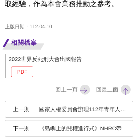
息
取經驗，作為本會業務推動之參考。
人
權
上版日期：112-04-10
業
務
相關檔案
2022世界反死刑大會出國報告
核
心
PDF
人
權
回上一頁
回最上面
公
約
國家人權委員會辦理112年青年人權教育培力推廣計畫，自即日起徵件至112年5月15日止
陳
情
《島嶼上的兒權進行式》NHRC帶孩子認識兒童權利 成為生命與權利的主人
申