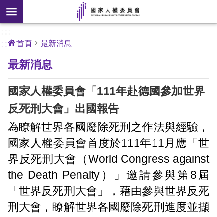
搜
前往主要內容區塊
尋
:::
[另
:::
首頁
最新消息
開
核
最新消息
心
新
人
權
視
公
國家人權委員會「111年赴德國參加世界
約
窗]
反死刑大會」出國報告
關
為瞭解世界各國廢除死刑之作法與經驗，
於
國家人權委員會首度於111年11月應「世
本
會
界反死刑大會（World Congress against
the Death Penalty）」邀請參與第8屆
最
「世界反死刑大會」，藉由參與世界反死
新
刑大會，瞭解世界各國廢除死刑進度並擷
消